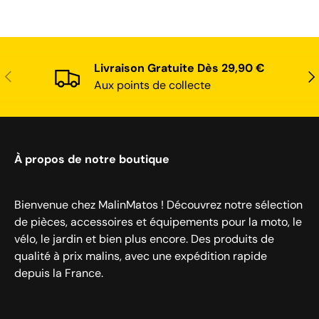
Livraison Gratuite Dès 29,90 €
Précédent
Sui
Aux points de collecte
À propos de notre boutique
Bienvenue chez MalinMatos ! Découvrez notre sélection
de pièces, accessoires et équipements pour la moto, le
vélo, le jardin et bien plus encore. Des produits de
qualité à prix malins, avec une expédition rapide
depuis la France.