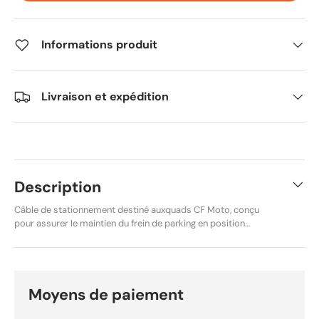
Informations produit
Livraison et expédition
Description
Câble de stationnement destiné auxquads CF Moto, conçu
pour assurer le maintien du frein de parking en position
sécurisée.Cette pièce constitue un remplacement conforme
à l’origine, garantissant un fonctionnement fiable du système
de stationnement. Adapté aux quadsCF Moto 500 cc et 600
cc, notamment les modèles de la gammeCFORCE.
Caractéristiques techniques : Type : Câble de stationnement
Moyens de paiement
/ parking Référence :905A-080330-00001 Compatibilité :
CF Moto Application : ATV / Quad Pièce de rechange