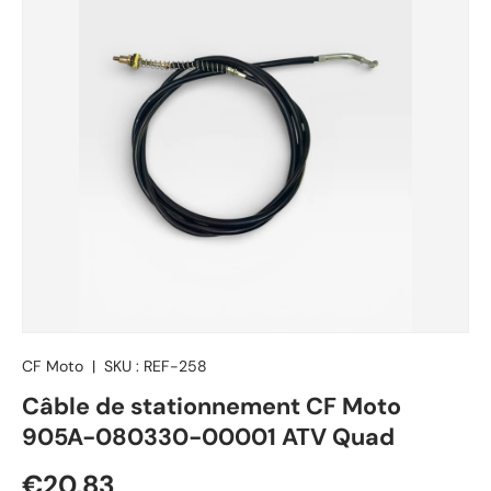
CF Moto
|
SKU :
REF-258
Câble de stationnement CF Moto
905A-080330-00001 ATV Quad
Prix habituel
€20,83