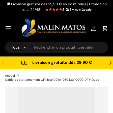
🚚 Livraison gratuite dès 29,90 € en point relais | Expédition
Aller au contenu
★★★★★
5,0/5
sous 24/48h |
✦ Avis Google
Se connec
Pani
Recherche
Type de produit
Tous
Précédent
Sui
Livraison gratuite dès 29,90 €
Accueil
Câble de stationnement CF Moto 905A-080330-00001 ATV Quad
Passer aux informations produits