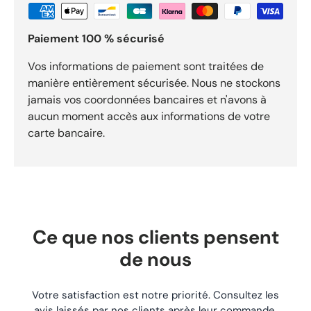
conforme OEM Compatibilité : CF Moto500 cc CF Moto600
cc GammeCFORCE Avant achat, merci de vérifier la
Paiement 100 % sécurisé
référence et la compatibilité avec votre modèle exact. Photo
non contractuelleÉtat : NeufRef vendeur : B Points forts Pièce
: Câble de stationnement CF Moto 905A-080330-00001
Vos informations de paiement sont traitées de
ATV Quad pour usage moto/quad. Référence : REF-258 pour
manière entièrement sécurisée. Nous ne stockons
identifier précisément ce composant. Fonction : Cette pièce
jamais vos coordonnées bancaires et n'avons à
constitue un remplacement conforme à l’origine,
aucun moment accès aux informations de votre
garantissant un fonctionnement fiable du système de
stationnement. Expédition sous 24h. Livraison gratuite dès
carte bancaire.
29,90 €. Retours acceptés sous 30 jours.
Ce que nos clients pensent
de nous
Votre satisfaction est notre priorité. Consultez les
avis laissés par nos clients après leur commande.