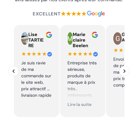
★★★★★
EXCELLENT
Lise
Marie
Guy
TARTIE
claire
Auger
RE
Beelen
★★★★
★★★★★
★★★★★
Envoi rapid
Je suis ravie
Entreprise très
de produits
de ma
sérieuse,
marque à u
commande sur
produits de
prix très
le site web,
marque à prix
compétitif
prix attractif et
très
livraison rapide
intéressants.
Excellent suivi !
Lire la suite
Je
recommande !