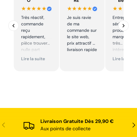
O
RE
Beelen
★★★★★
★★★★★
★★★★
Très réactif,
Je suis ravie
Entreprise t
commande
de ma
sérieuse,
reçu
commande sur
produits de
rapidement,
le site web,
marque à pr
pièce trouver
prix attractif et
très
nulle part
livraison rapide
intéressants
ailleurs et
Excellent sui
Lire la suite
Lire la suite
conforme. Je
Je
recommande
recommande
Livraison Gratuite Dès 29,90 €
Précédent
Sui
Aux points de collecte