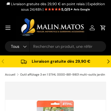
🚚 Livraison gratuite dès 29,90 € en point relais | Expédition
Aller au contenu
★★★★★
5,0/5
sous 24/48h |
✦ Avis Google
Se connec
Pani
Recherche
Type de produit
Tous
Précédent
Sui
Livraison gratuite dès 29,90 €
Accueil
Outil affûtage 3 en 1 STIHL 0000-881-9801 multi-outils jardin
Passer aux informations produits