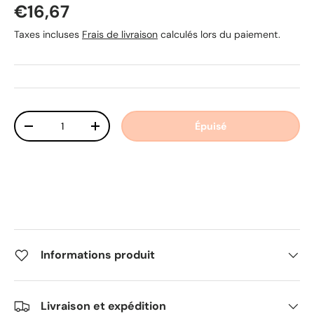
Prix habituel
€16,67
Taxes incluses
Frais de livraison
calculés lors du paiement.
Qté
Épuisé
Diminuer la quantité
Augmenter la quantité
Informations produit
Livraison et expédition