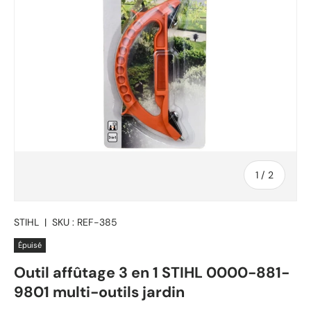
de
1
/
2
STIHL
|
SKU :
REF-385
Épuisé
Outil affûtage 3 en 1 STIHL 0000-881-
9801 multi-outils jardin