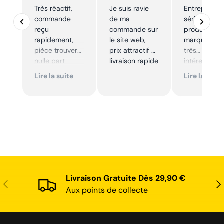
Très réactif,
Je suis ravie
Entreprise t
commande
de ma
sérieuse,
reçu
commande sur
produits de
rapidement,
le site web,
marque à pr
pièce trouver
prix attractif et
très
nulle part
livraison rapide
intéressants
ailleurs et
Excellent sui
Lire la suite
Lire la suite
conforme. Je
Je
recommande
recommande
Livraison Gratuite Dès 29,90 €
Précédent
Sui
Aux points de collecte