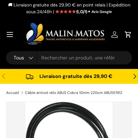
🚚 Livraison gratuite dès 29,90 € en point relais | Expédition
Aller au contenu
★★★★★
5,0/5
sous 24/48h |
✦ Avis Google
Se connec
Pani
Recherche
Type de produit
Tous
Précédent
Sui
Livraison gratuite dès 29,90 €
Accueil
Câble antivol vélo ABUS Cobra 10mm 220cm ABU557412
Passer aux informations produits