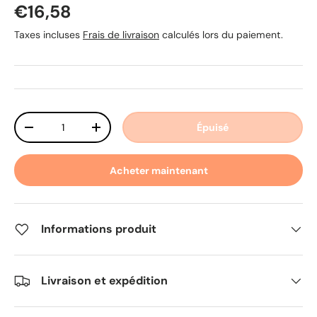
Prix habituel
€16,58
Taxes incluses
Frais de livraison
calculés lors du paiement.
Qté
Épuisé
Diminuer la quantité
Augmenter la quantité
Acheter maintenant
Informations produit
Livraison et expédition