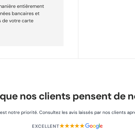
. Vendu neuf dans son
 manière entièrement
nnées bancaires et
 de votre carte
re commande. Service
et email pour vous
que nos clients pensent de 
 est notre priorité. Consultez les avis laissés par nos clients a
★★★★★
EXCELLENT