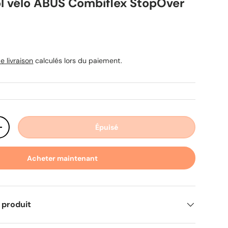
ol vélo ABUS Combiflex StopOver
uel
e livraison
calculés lors du paiement.
Épuisé
ité
Augmenter la quantité
Acheter maintenant
 produit