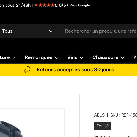
★★★★★
5,0/5
tion sous 24/48h |
✦ Avis Google
cherche
pe de produit
Tous
ture
Remorques
Vélo
Chaussure
P
Retours acceptés sous 30 jours
ABUS
|
SKU :
REF-15
Épuisé