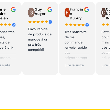
rie
Guy
Francin
Co
aire
Auger
e
N
elen
Dupuy
IN
★★★★★
★★★
★★★★★
★★
Envoi rapide
prise très
Très satisfaite
Petit
de produits de
use,
de ma
pour 
marque à un
its de
commande
mais 
prix très
e à prix
,envoie rapide
très 
compétitif
et
autan
essants.
soigné,entrepri
prix 
ent suivi !
se sérieuse
quali
la suite
Lire la suite
Lire 
,tarif bas et
produ
mmande !
avantageux .
je
Encore merci !!
reco