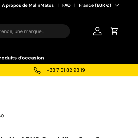
À propos de MalinMatos
FAQ
Pays
France (EUR €)
Se connecter
Panier
roduits d'occasion
+33 7 61 82 93 19
80