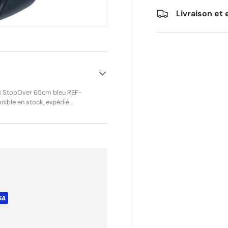
Livraison et 
lex StopOver 65cm bleu REF-
raché. Le Combiflex
un scooter électrique ou
on grâce au mécanisme Roll-
ble individuellement, sans