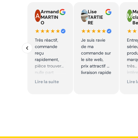
Armand
Lise
Ma
MARTIN
TARTIE
cl
O
RE
Be
★★★★★
★★★★★
★★
Très réactif,
Je suis ravie
Entre
commande
de ma
série
reçu
commande sur
produ
rapidement,
le site web,
marqu
pièce trouver
prix attractif et
très
nulle part
livraison rapide
intér
ailleurs et
Excell
Lire la suite
Lire 
conforme. Je
Je
recommande
reco