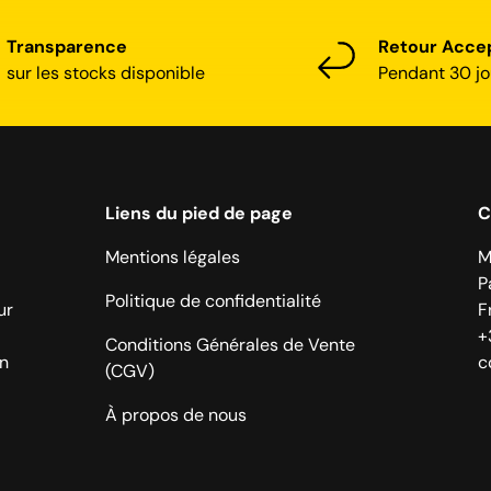
Transparence
Retour Acce
sur les stocks disponible
Pendant 30 jo
Liens du pied de page
C
Mentions légales
M
P
Politique de confidentialité
ur
F
+
Conditions Générales de Vente
on
c
(CGV)
À propos de nous