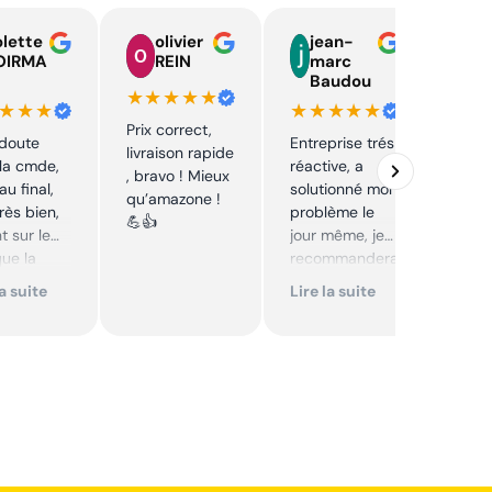
lette
olivier
jean-
n
OIRMA
REIN
marc
l
Baudou
d
★★★★★
★★★
★★★★★
★★
Prix correct,
 doute
Entreprise trés
Acha
livraison rapide
la cmde,
réactive, a
chaî
, bravo ! Mieux
au final,
solutionné mon
Stihl
qu’amazone !
très bien,
problème le
rapid
💪👍
t sur le
jour même, je
parfa
que la
recommandera
s de 
té sur le
i. Articles bien
prix 
la suite
Lire la suite
Lire 
it. Cool,
emballés et
corre
délais
reco
mmande.
respectés.