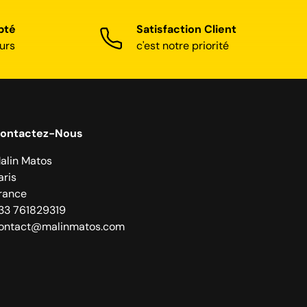
pté
Satisfaction Client
urs
c'est notre priorité
ontactez-Nous
alin Matos
aris
rance
33 761829319
ontact@malinmatos.com