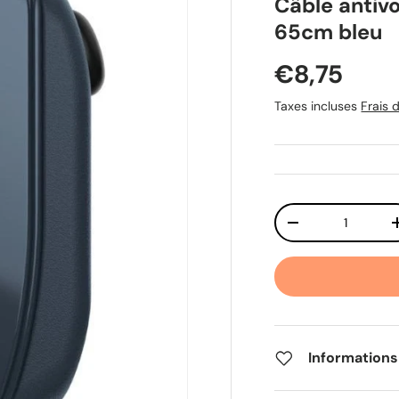
Câble antiv
65cm bleu
Prix habit
€8,75
Taxes incluses
Frais d
Qté
Diminuer la quant
Informations