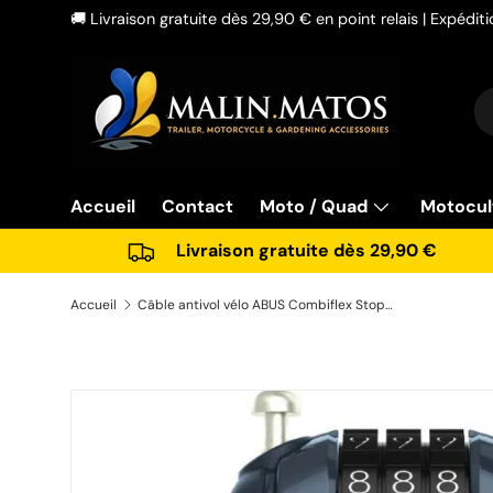
🚚 Livraison gratuite dès 29,90 € en point relais | Expédi
Aller au contenu
Re
Ty
Accueil
Contact
Moto / Quad
Motocul
Livraison gratuite dès 29,90 €
Accueil
Câble antivol vélo ABUS Combiflex StopOver 65cm bleu
Passer aux informations produits