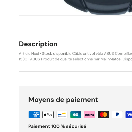
Description
Article Neuf · Stock disponible Câble antivol vélo ABUS Combif
1580 · ABUS Produit de qualité sélectionné par MalinMatos. Disponible en stock, expédié
sous 24h. Description ABUS Câble Antivol Combiflex StopOver 65 cm – midnight blue
Référence : ABU643695 GTIN : 4003318954597 Mini câble antivol compact et pratique, idéal
pour sécuriser rapidement vos accessoires contre les vols à l’ar
StopOver est parfait pour protéger un casque vélo, des bagages, 
des équipements de sport lors d’arrêts courts. Son câble en acier extensible de 65 cm se
déploie facilement et s’enroule automatiquement après utilisati
Moyens de paiement
Back intégré. Le verrouillage s’effectue par code numérique régla
clé. Son format compact et léger permet de le transporter facilement dans une poche.
Caractéristiques techniques Type : Mini câble antivol Série : ABUS Combiflex Longueur : 65
cm Épaisseur câble : 1,5 mm Système de fermeture : Serrure à combinaison Code réglable et
modifiable Câble extensible à enroulement automatique Couleur : Midnight blue Poids : 46 g
Paiement 100 % sécurisé
Année modèle : 2026 État : Neuf Produit d’origine (ABUS) Ref vendeur : M Caractéristiques
Marque ABUS Référence REF-1580 État Neuf Pourquoi choisir ce produit Qualité garantie