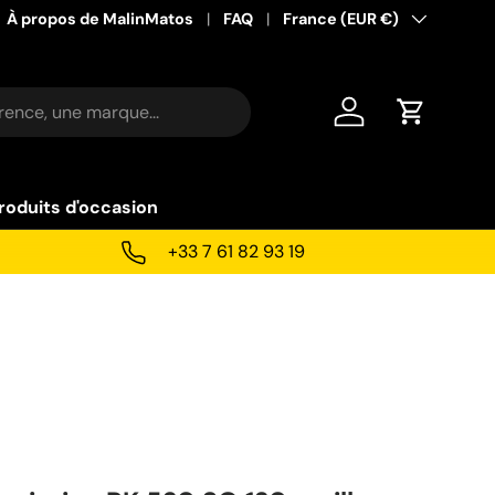
À propos de MalinMatos
FAQ
Pays
France (EUR €)
Se connecter
Panier
roduits d'occasion
+33 7 61 82 93 19