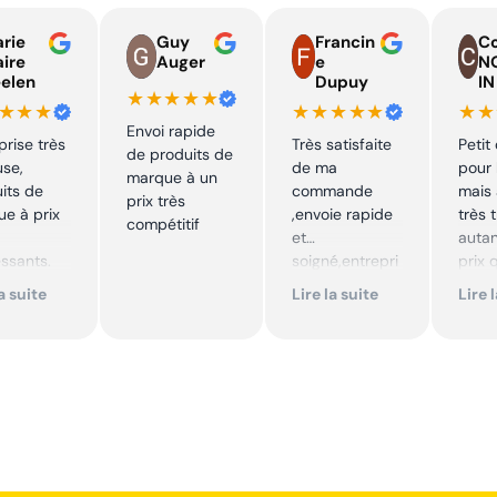
rie
Guy
Francin
Co
aire
Auger
e
N
lidation de votre
elen
Dupuy
IN
★★★★★
★★★
★★★★★
★★
Envoi rapide
dition rapide
prise très
Très satisfaite
Petit
de produits de
use,
de ma
pour 
marque à un
its de
commande
mais 
prix très
e à prix
,envoie rapide
très 
compétitif
et
autan
essants.
soigné,entrepri
prix 
ent suivi !
se sérieuse
quali
la suite
Lire la suite
Lire 
,tarif bas et
produ
mmande !
avantageux .
je
Encore merci !!
reco