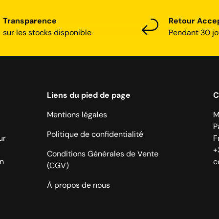
Transparence
Retour Acce
sur les stocks disponible
Pendant 30 jo
Liens du pied de page
C
Mentions légales
M
P
Politique de confidentialité
ur
F
+
Conditions Générales de Vente
on
c
(CGV)
À propos de nous