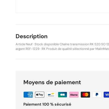
Description
Article Neuf · Stock disponible Chaîne transmission RK 520 SO 12
argent REF-1229 · RK Produit de qualité sélectionné par MalinMatos. Disponible en stock,
expédié sous 24h. Description Chaîne de transmission RK 520 SO équipée de joints
toriques, conçue pour offrir une excellente résistance, une longév
performances constantes, même dans des conditions d’utilisati
comme faisant partie des meilleures chaînes de l’industrie, les c
acier allié à haute teneur en carbone pour garantir robustesse et fiabilité. Les join
en nitrile-butadiène assurent une parfaite étanchéité de la lubrific
Moyens de paiement
friction, la perte de puissance et l’usure prématurée. Cette conc
transmission de puissance fluide et régulière tout en limitant l’entretien. Livrée
attache à riveter, cette chaîne garantit un montage sécurisé et un
adaptée à une large gamme de motos tout-terrain, enduro, cross et trail. Caract
techniques : Type : Chaîne de transmission Marque : RK Modèle : 520 SO Pas de chaîne : 520
Paiement 100 % sécurisé
Nombre de maillons : 120 Type de joints : Joints toriques Attache : Rivet (inclus) Matériau :
Acier allié à haute teneur en carbone Couleur : Argent Compatibilités véhicules : APRILIA MXV