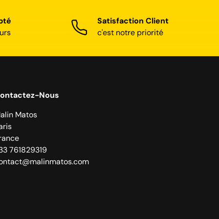
pté
Satisfaction Client
urs
c'est notre priorité
ontactez-Nous
alin Matos
aris
rance
33 761829319
ontact@malinmatos.com