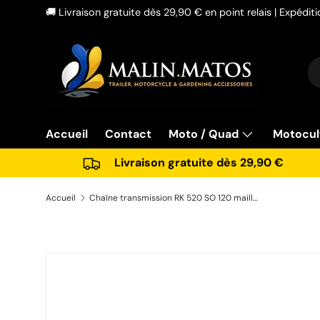
🚚 Livraison gratuite dès 29,90 € en point relais | Expédi
Aller au contenu
Re
Ty
Accueil
Contact
Moto / Quad
Motocul
Livraison gratuite dès 29,90 €
Accueil
Chaîne transmission RK 520 SO 120 maillons joints toriques argent
Passer aux informations produits