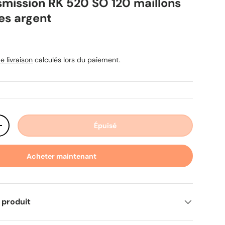
smission RK 520 SO 120 maillons
ues argent
uel
e livraison
calculés lors du paiement.
Épuisé
ité
Augmenter la quantité
Acheter maintenant
 produit