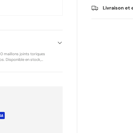
Livraison et 
0 maillons joints toriques
ité accrue et des
on exigeantes. Reconnues
haînes RK sont fabriquées en
ts toriques
ation interne, réduisant la
eption permet une
 avec une
e résistance optimale,
éristiques