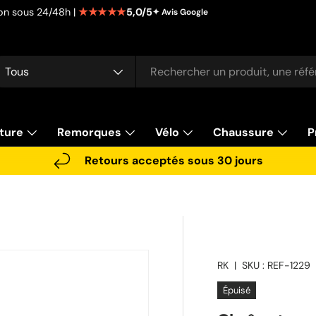
★★★★★
5,0/5
tion sous 24/48h |
✦ Avis Google
cherche
pe de produit
Tous
ture
Remorques
Vélo
Chaussure
P
Retours acceptés sous 30 jours
RK
|
SKU :
REF-1229
Épuisé