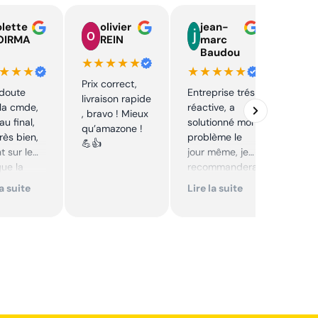
lette
olivier
jean-
n
OIRMA
REIN
marc
l
Baudou
d
★★★★★
★★★
★★★★★
★★
Prix correct,
 doute
Entreprise trés
Acha
livraison rapide
la cmde,
réactive, a
chaî
, bravo ! Mieux
au final,
solutionné mon
Stihl
qu’amazone !
très bien,
problème le
rapid
💪👍
t sur le
jour même, je
parfa
que la
recommandera
s de 
té sur le
i. Articles bien
prix 
la suite
Lire la suite
Lire 
it. Cool,
emballés et
corre
délais
reco
mmande.
respectés.