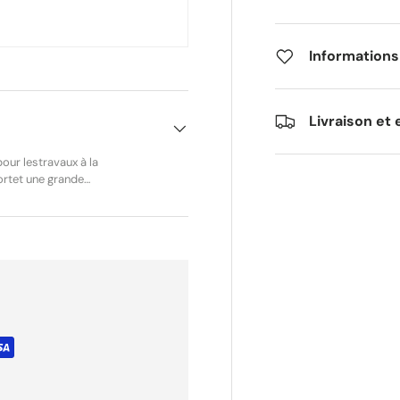
Informations
Livraison et 
ur lestravaux à la
ortet une grande
es enplein cuir de vachette,
protéger efficacement le
ettoyante
iles, tandis que ladoublure
e utilisation
drenforcent la sécurité et
nti-coupures Gamme :
oupures intégrée Coque de
te antidérapante Doublure
rche Normes : DIN EN ISO
Modèle :
8 532 0441 en pointure 41.
r