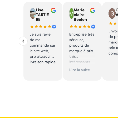
Lise
Marie
TARTIE
claire
RE
Beelen
★★
★★★★★
★★★★★
Envoi
Je suis ravie
Entreprise très
de pr
de ma
sérieuse,
marq
commande sur
produits de
prix t
le site web,
marque à prix
compé
prix attractif et
très
livraison rapide
intéressants.
Excellent suivi !
Lire la suite
Je
recommande !