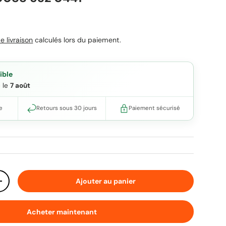
uel
e livraison
calculés lors du paiement.
ible
e le
7 août
e
Retours sous 30 jours
Paiement sécurisé
Ajouter au panier
ité
Augmenter la quantité
Acheter maintenant