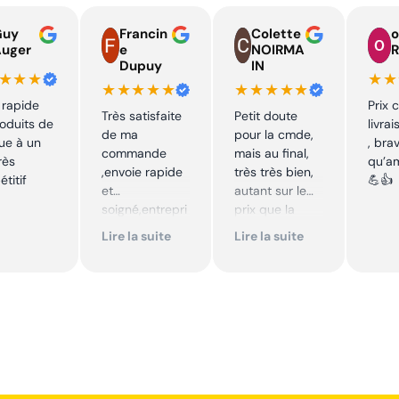
Guy
Francin
Colette
o
Auger
e
NOIRMA
R
Dupuy
IN
★★★
★★
★★★★★
★★★★★
 rapide
Prix 
Très satisfaite
Petit doute
oduits de
livra
de ma
pour la cmde,
ue à un
, bra
commande
mais au final,
rès
qu’a
,envoie rapide
très très bien,
titif
💪👍
et
autant sur le
soigné,entrepri
prix que la
se sérieuse
qualité sur le
Lire la suite
Lire la suite
,tarif bas et
produit. Cool,
avantageux .
je
Encore merci !!
recommande.