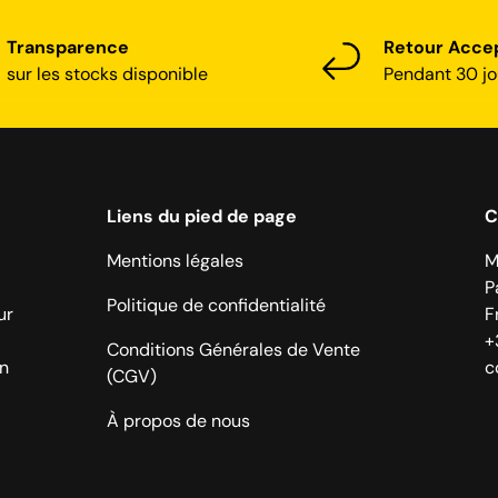
Transparence
Retour Acce
sur les stocks disponible
Pendant 30 jo
Liens du pied de page
C
Mentions légales
M
P
Politique de confidentialité
ur
F
+
Conditions Générales de Vente
on
c
(CGV)
À propos de nous