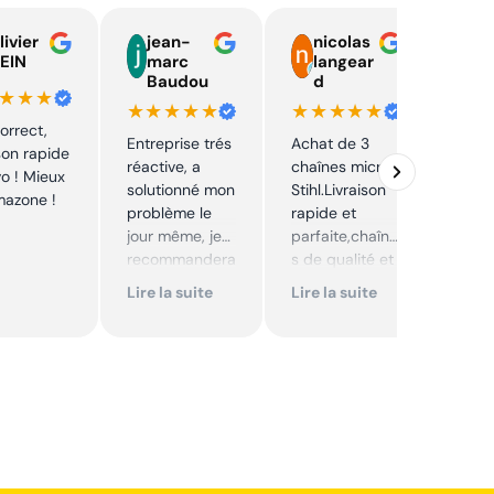
livier
jean-
nicolas
E
EIN
marc
langear
C
Baudou
d
y
★★★
★★★★★
★★★★★
★★
correct,
Entreprise trés
Achat de 3
J'ai 
ison rapide
réactive, a
chaînes micro
pièc
vo ! Mieux
solutionné mon
Stihl.Livraison
mon 
mazone !
problème le
rapide et
prix 
jour même, je
parfaite,chaîne
intér
recommandera
s de qualité et
Envoi
i. Articles bien
prix très
rapi
Lire la suite
Lire la suite
Lire 
emballés et
correct,à
délais
recommander
respectés.