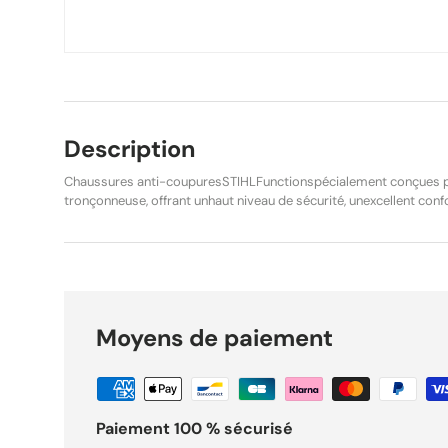
Description
Chaussures anti-coupuresSTIHLFunctionspécialement conçues po
tronçonneuse, offrant unhaut niveau de sécurité, unexcellent conf
robustesse pour un usage professionnel ou intensif. Confectionné
elles sont équipées d’unecoque anti-écrasement en acierafin de 
pied contre les chocs et chutes d’objets lourds.Lasemelle auton
antidérapantegarantit une très bonne adhérence sur terrains diffic
textile thermoactiveaméliore la respirabilité et le confort lors d’un
prolongée.Laprotection de la chevilleet lebon déroulement du pie
Moyens de paiement
limitent la fatigue. Caractéristiques : Chaussures de sécurité a
Function Taille : 41 Référence : 0088 532 0441 Protection anti-c
sécurité en acier Protection de la cheville Semelle autonettoyan
textile thermoactive Plein cuir de vachette Grand confort de ma
17249 DIN EN ISO 20345 État :Neuf – produit d’origine Ref vendeur :E-1 Points forts 
Paiement 100 % sécurisé
STIHL Chaussures anti-coupures STIHL Function taille 41 réf 008
Usage : chaussure lifestyle pour un port cohérent avec son profil. Référence : REF-550 pou