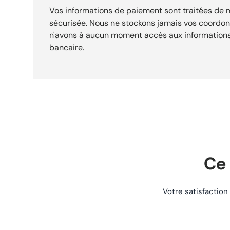
identifier précisément cette paire. Expédition sous 24h. Livraison gratuite dès 29,90 €.
Vos informations de paiement sont traitées de
Retours acceptés sous 30 jours.
sécurisée. Nous ne stockons jamais vos coordo
n'avons à aucun moment accès aux informations
bancaire.
Ce 
Votre satisfaction