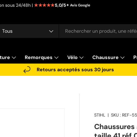
★★★★★
5,0/5
tion sous 24/48h |
✦ Avis Google
cherche
pe de produit
Tous
ture
Remorques
Vélo
Chaussure
P
Retours acceptés sous 30 jours
STIHL
|
SKU :
REF-5
Chaussures 
taille 41 ré