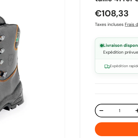
Prix habit
€108,33
Taxes incluses
Frais d
Livraison dispon
Expédition prévu
Expédition rapid
Qté
Diminuer la quant