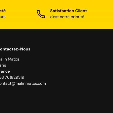
pté
Satisfaction Client
urs
c'est notre priorité
ontactez-Nous
alin Matos
aris
rance
33 761829319
ontact@malinmatos.com