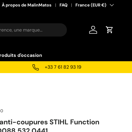
À propos de MalinMatos
FAQ
Pays
France (EUR €)
Se connecter
Panier
roduits d'occasion
+33 7 61 82 93 19
50
anti-coupures STIHL Function
f 0088 532 0441