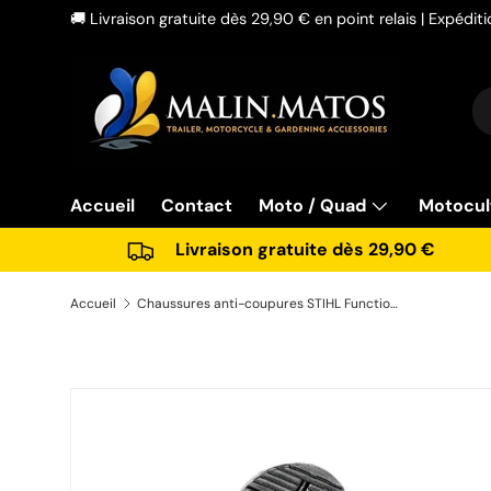
🚚 Livraison gratuite dès 29,90 € en point relais | Expédi
Aller au contenu
Re
Ty
Accueil
Contact
Moto / Quad
Motocul
Livraison gratuite dès 29,90 €
Accueil
Chaussures anti-coupures STIHL Function taille 41 réf 0088 532 0441
Passer aux informations produits