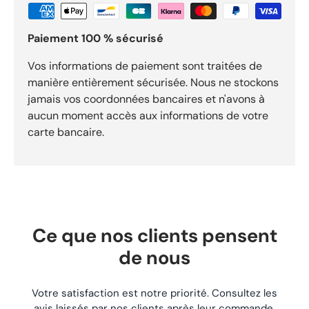
Courroie de pont / transmission supérieure MTD pour usage
motoculture. Référence : REF-507 pour identifier
Paiement 100 % sécurisé
précisément ce composant. État : Neuf. Compatibilité : MTD:
LTX 116,8 cm et Cub Cadet: modèles compatibles selon
référence d’origine. Expédition sous 24h. Livraison gratuite
Vos informations de paiement sont traitées de
dès 29,90 €. Retours acceptés sous 30 jours.
manière entièrement sécurisée. Nous ne stockons
jamais vos coordonnées bancaires et n'avons à
aucun moment accès aux informations de votre
carte bancaire.
Ce que nos clients pensent
de nous
Votre satisfaction est notre priorité. Consultez les
avis laissés par nos clients après leur commande.