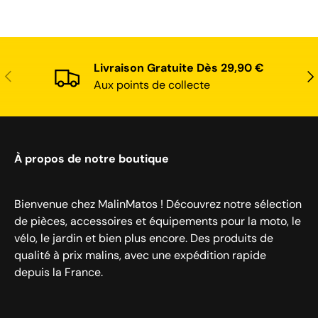
Livraison Gratuite Dès 29,90 €
Précédent
Sui
Aux points de collecte
À propos de notre boutique
Bienvenue chez MalinMatos ! Découvrez notre sélection
de pièces, accessoires et équipements pour la moto, le
vélo, le jardin et bien plus encore. Des produits de
qualité à prix malins, avec une expédition rapide
depuis la France.