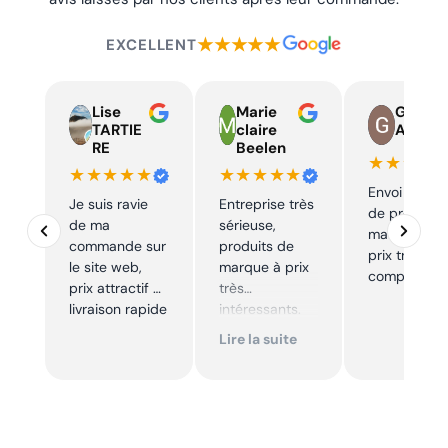
★★★★★
EXCELLENT
Lise
Marie
Guy
TARTIE
claire
Auger
RE
Beelen
★★★★
★★★★★
★★★★★
Envoi rapid
Je suis ravie
Entreprise très
de produits
de ma
sérieuse,
marque à u
commande sur
produits de
prix très
le site web,
marque à prix
compétitif
prix attractif et
très
livraison rapide
intéressants.
Excellent suivi !
Lire la suite
Je
recommande !