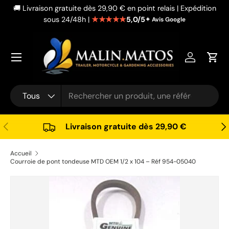
🚚 Livraison gratuite dès 29,90 € en point relais | Expédition
Aller au contenu
★★★★★
5,0/5
sous 24/48h |
✦ Avis Google
Se connec
Pani
Recherche
Type de produit
Tous
Précédent
Sui
Livraison gratuite dès 29,90 €
Accueil
Courroie de pont tondeuse MTD OEM 1/2 x 104 – Réf 954-05040
Passer aux informations produits