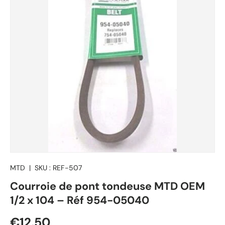
MTD
|
SKU :
REF-507
Courroie de pont tondeuse MTD OEM
1/2 x 104 – Réf 954-05040
Prix habituel
€12,50