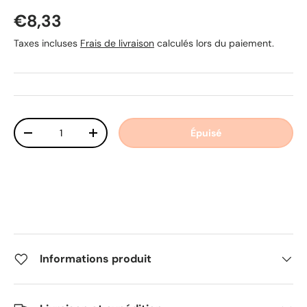
Prix habituel
€8,33
Taxes incluses
Frais de livraison
calculés lors du paiement.
Qté
Épuisé
Diminuer la quantité
Augmenter la quantité
Informations produit