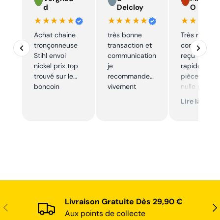
d
Delcloy
O
★★★★★
★★★★★
★★★★
Achat chaine
très bonne
Très réactif,
tronçonneuse
transaction et
commande
Stihl envoi
communication
reçu
nickel prix top
je
rapidement,
trouvé sur le
recommande
pièce trouve
boncoin
vivement
nulle part
ailleurs et
Lire la suite
conforme. J
recommand
Livraison Gratuite Dès 29,90 €
Précédent
Sui
Aux points de collecte