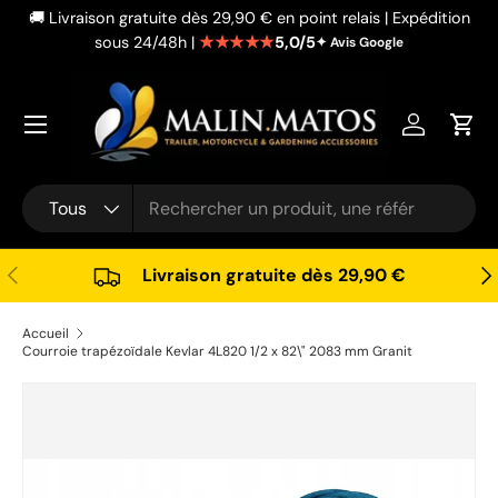
🚚 Livraison gratuite dès 29,90 € en point relais | Expédition
Aller au contenu
★★★★★
5,0/5
sous 24/48h |
✦ Avis Google
Se connec
Pani
Recherche
Type de produit
Tous
Précédent
Sui
Livraison gratuite dès 29,90 €
Accueil
Courroie trapézoïdale Kevlar 4L820 1/2 x 82\" 2083 mm Granit
Passer aux informations produits