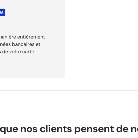
lidation de votre
 manière entièrement
nnées bancaires et
✦ Expédition
 de votre carte
risé
que nos clients pensent de 