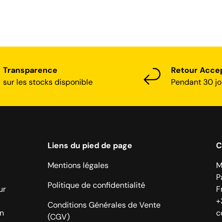
Transparence
Retour Acce
sur les stocks disponible
Pendant 30 jo
Liens du pied de page
C
Mentions légales
M
P
Politique de confidentialité
ur
F
+
Conditions Générales de Vente
on
c
(CGV)