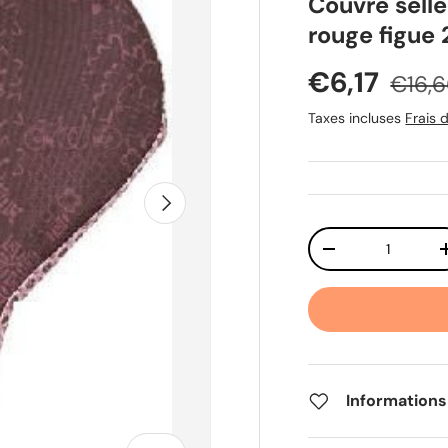
Couvre sell
rouge figue
Prix soldé
Prix 
€6,17
€16,
Taxes incluses
Frais d
Suivant
Qté
Diminuer la quant
Informations