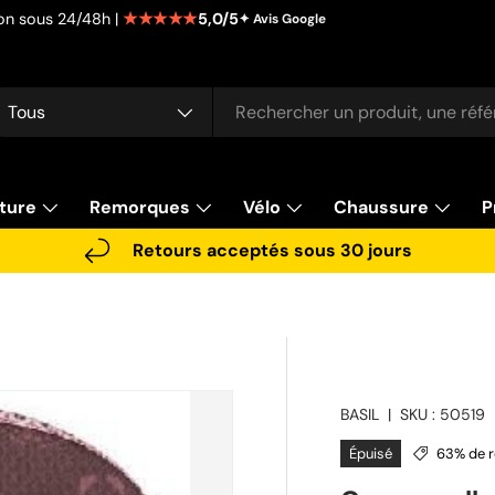
★★★★★
5,0/5
tion sous 24/48h |
✦ Avis Google
cherche
pe de produit
Tous
ture
Remorques
Vélo
Chaussure
P
Retours acceptés sous 30 jours
BASIL
|
SKU :
50519
Épuisé
63% de r