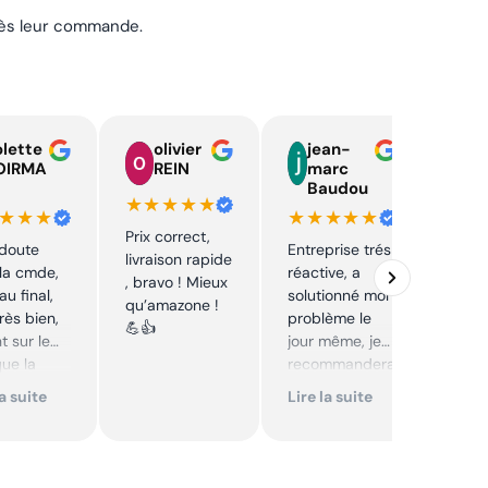
près leur commande.
lette
olivier
jean-
n
OIRMA
REIN
marc
l
Baudou
d
★★★★★
★★★
★★★★★
★★
Prix correct,
 doute
Entreprise trés
Acha
livraison rapide
la cmde,
réactive, a
chaî
, bravo ! Mieux
au final,
solutionné mon
Stihl
qu’amazone !
très bien,
problème le
rapid
💪👍
t sur le
jour même, je
parfa
que la
recommandera
s de 
té sur le
i. Articles bien
prix 
la suite
Lire la suite
Lire 
it. Cool,
emballés et
corre
délais
reco
mmande.
respectés.