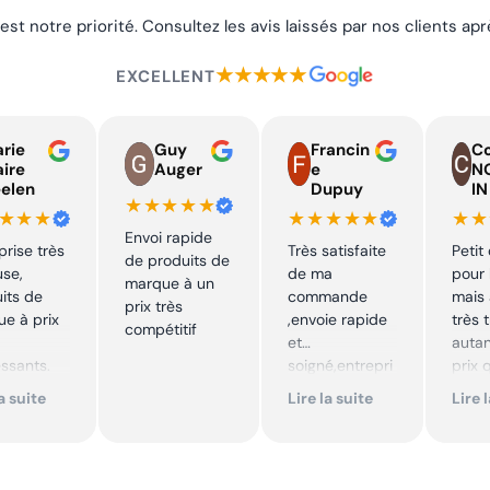
 est notre priorité. Consultez les avis laissés par nos clients a
★★★★★
EXCELLENT
rie
Guy
Francin
Co
aire
Auger
e
N
elen
Dupuy
IN
★★★★★
★★★
★★★★★
★★
Envoi rapide
prise très
Très satisfaite
Petit
de produits de
use,
de ma
pour 
marque à un
its de
commande
mais 
prix très
e à prix
,envoie rapide
très 
compétitif
et
autan
essants.
soigné,entrepri
prix 
ent suivi !
se sérieuse
quali
la suite
Lire la suite
Lire 
,tarif bas et
produ
mmande !
avantageux .
je
Encore merci !!
reco