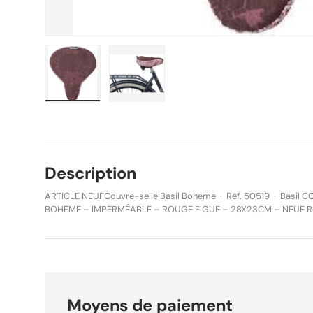
Charger l’image 1 dans la vue de galerie
Charger l’image 2 dans la vue de g
Description
ARTICLE NEUFCouvre-selle Basil Boheme · Réf. 50519 · Basil COUVRE-SELLE VÉLO BASIL
BOHEME – IMPERMÉABLE – ROUGE FIGUE – 28X23CM – NEUF Réf. fabricant : 50519 | EAN :
8715019505195 | Marque : Basil Couvre-selle Basil Boheme, coloris rouge figue,
imperméable, 28x23cm, neuf en boîte d'origine. Imprimé d'inspir
Protège la selle sous la pluie. Le couvre-selle Basil Boheme est une housse imperméable
élégante pour protéger la selle de votre vélo par temps de pluie.
bohème rouge figue lui confère un style unique et raffiné. Son ti
selle aussi sèche que possible pour un confort optimal à chaque trajet. Fixation su
Moyens de paiement
bagages. Dimensions 28 x 23cm. Neuf en boîte d'origine, jamais util