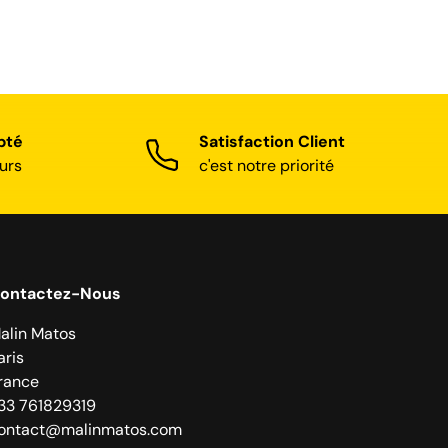
pté
Satisfaction Client
urs
c'est notre priorité
ontactez-Nous
alin Matos
aris
rance
33 761829319
ontact@malinmatos.com