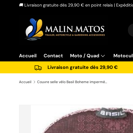
🚚 Livraison gratuite dès 29,90 € en point relais | Expédi
Aller au contenu
Re
Ty
Accueil
Contact
Moto / Quad
Motocul
Livraison gratuite dès 29,90 €
Accueil
Couvre selle vélo Basil Boheme imperméable rouge figue 28x23cm Neuf
Passer aux informations produits