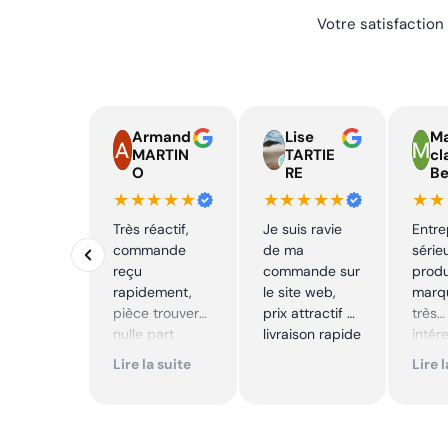
Votre satisfaction
Armand
Lise
Ma
MARTIN
TARTIE
cl
O
RE
Be
★★★★★
★★★★★
★★
Très réactif,
Je suis ravie
Entre
commande
de ma
série
reçu
commande sur
produ
rapidement,
le site web,
marqu
pièce trouver
prix attractif et
très
nulle part
livraison rapide
intér
ailleurs et
Excell
Lire la suite
Lire 
conforme. Je
Je
recommande
reco