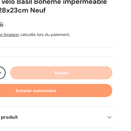
e vélo Basil Boheme imperméable
 28x23cm Neuf
habituel
66
e livraison
calculés lors du paiement.
Épuisé
ité
Augmenter la quantité
Acheter maintenant
 produit