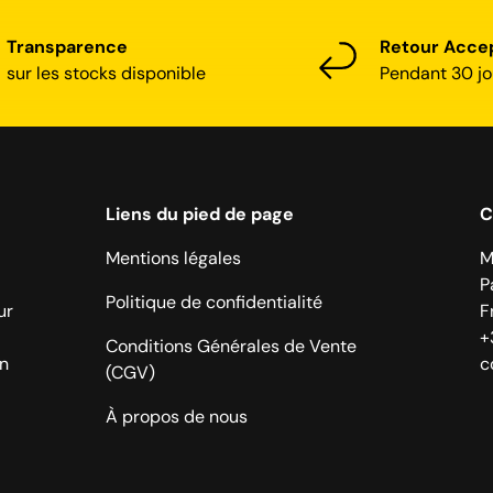
Transparence
Retour Acce
sur les stocks disponible
Pendant 30 jo
Liens du pied de page
C
Mentions légales
M
P
Politique de confidentialité
ur
F
+
Conditions Générales de Vente
on
c
(CGV)
À propos de nous