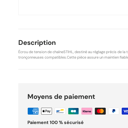
Description
Écrou de tension de chaîneSTIHL, destiné au réglage précis de la 
tronçonneuses compatibles.Cette pièce assure un maintien fiabl
un réglage sûr et durable, indispensable au bon fonctionnement et 
machine. Référence constructeur :1120-664-1500Équivalences :
: STIHL Tronçonneuse MS 170 MS 170 MS 170 (2-MIX) MS 170 C-
STIHL Tronçonneuse MS 180 MS 180 MS 180 (2-MIX) STIHL Tronç
Tronçonneuse MS 191 T STIHL Tronçonneuse MS 210 STIHL Tronç
Tronçonneuse MS 240 STIHL Tronçonneuse MS 340 STIHL Tronç
Moyens de paiement
019 T STIHL Tronçonneuse électrique MSE 140 C-Q État :NeufProdu
G Points forts Pièce : Écrou de tension chaîne STIHL 1120-664-1500 pour tronçonneuse pour
usage motoculture. Référence : REF-707 pour identifier précisément ce composant.
Fonction : Cette pièce assure un maintien fiable du guide-chaîne 
durable, indispensable au bon fonctionnement et à la sécurité de la. Expédition sous 
Paiement 100 % sécurisé
Livraison gratuite dès 29,90 €. Retours acceptés sous 30 jours.