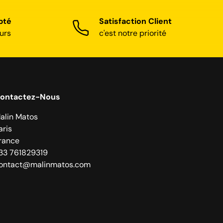
pté
Satisfaction Client
urs
c'est notre priorité
ontactez-Nous
alin Matos
aris
rance
33 761829319
ontact@malinmatos.com