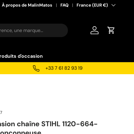
À propos de MalinMatos
FAQ
Pays
France (EUR €)
Se connecter
Panier
roduits d'occasion
+33 7 61 82 93 19
07
nsion chaîne STIHL 1120-664-
ronçonneuse