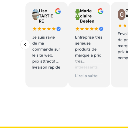
Lise
Marie
TARTIE
claire
RE
Beelen
★★
★★★★★
★★★★★
Envoi
Je suis ravie
Entreprise très
de pr
de ma
sérieuse,
marq
commande sur
produits de
prix t
le site web,
marque à prix
compé
prix attractif et
très
livraison rapide
intéressants.
Excellent suivi !
Lire la suite
Je
recommande !