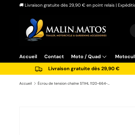
🚚 Livraison gratuite dès 29,90 € en point relais | Expédi
Aller au contenu
Re
Ty
Accueil
Contact
Moto / Quad
Motocul
Livraison gratuite dès 29,90 €
Accueil
Écrou de tension chaîne STIHL 1120-664-1500 pour tronçonneuse
Passer aux informations produits