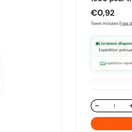
Prix habit
€0,92
Taxes incluses
Frais d
Livraison dispon
Expédition prévu
Expédition rapid
Qté
Diminuer la quant