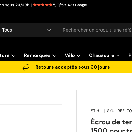
★★★★★
5,0/5
tion sous 24/48h |
✦ Avis Google
cherche
pe de produit
Tous
ture
Remorques
Vélo
Chaussure
P
Retours acceptés sous 30 jours
STIHL
|
SKU :
REF-7
Écrou de te
1500 pour t