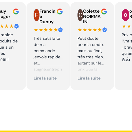
Guy
Francin
Colette
o
Auger
e
NOIRMA
R
Dupuy
IN
★★★
★★
★★★★★
★★★★★
 rapide
Prix 
Très satisfaite
Petit doute
oduits de
livra
de ma
pour la cmde,
ue à un
, bra
commande
mais au final,
rès
qu’a
,envoie rapide
très très bien,
titif
💪👍
et
autant sur le
soigné,entrepri
prix que la
se sérieuse
qualité sur le
Lire la suite
Lire la suite
,tarif bas et
produit. Cool,
avantageux .
je
Encore merci !!
recommande.