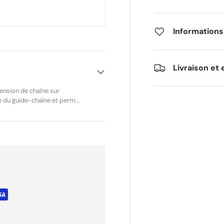
Informations
Livraison et 
tension de chaîne sur
e du guide-chaîne et permet
à la sécurité de la
11206641500 Compatibilités
E MS 170 C-E D MS 170-D
onneuse MS 190 T STIHL
onneuse MS 230 STIHL
onneuse anciens modèles
it d’origine Ref vendeur :
et permet un réglage sûr et
24h.