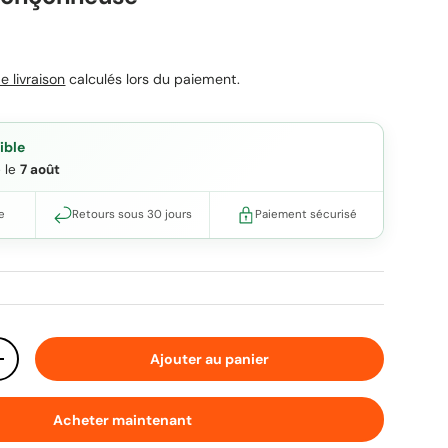
uel
e livraison
calculés lors du paiement.
ible
e le
7 août
e
Retours sous 30 jours
Paiement sécurisé
Ajouter au panier
ité
Augmenter la quantité
Acheter maintenant