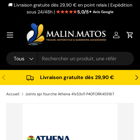
🚚 Livraison gratuite dès 29,90 € en point relais | Expédition
Aller au contenu
★★★★★
5,0/5
sous 24/48h |
✦ Avis Google
Se connec
Pani
Recherche
Type de produit
Tous
Précédent
Sui
Livraison gratuite dès 29,90 €
Accueil
Joints spi fourche Athena 41x53x11 P40FORK455167
Passer aux informations produits