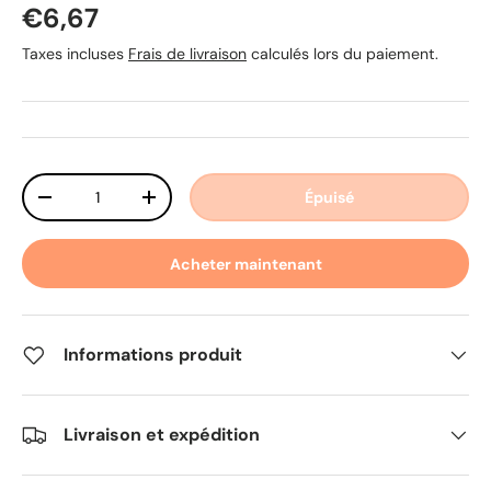
Prix habituel
€6,67
Taxes incluses
Frais de livraison
calculés lors du paiement.
Qté
Épuisé
Diminuer la quantité
Augmenter la quantité
Acheter maintenant
Informations produit
Livraison et expédition