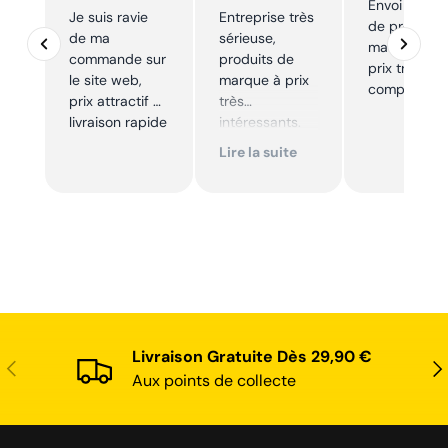
Envoi rapid
Je suis ravie
Entreprise très
de produits
de ma
sérieuse,
marque à u
commande sur
produits de
prix très
le site web,
marque à prix
compétitif
prix attractif et
très
livraison rapide
intéressants.
Excellent suivi !
Lire la suite
Je
recommande !
Livraison Gratuite Dès 29,90 €
Précédent
Sui
Aux points de collecte