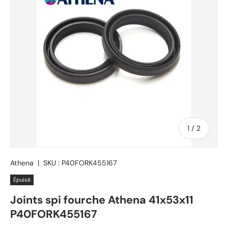
de
1
/
2
Athena
|
SKU :
P40FORK455167
Épuisé
Joints spi fourche Athena 41x53x11
P40FORK455167