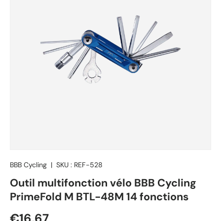
BBB Cycling
|
SKU :
REF-528
Outil multifonction vélo BBB Cycling
PrimeFold M BTL-48M 14 fonctions
Prix habituel
€16,67