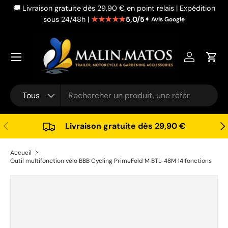
🚚 Livraison gratuite dès 29,90 € en point relais | Expédition
Aller au contenu
★★★★★
5,0/5
sous 24/48h |
✦ Avis Google
Se connec
Pani
Recherche
Type de produit
Tous
Précédent
Sui
Livraison gratuite dès 29,90 €
Accueil
Outil multifonction vélo BBB Cycling PrimeFold M BTL-48M 14 fonctions
Passer aux informations produits