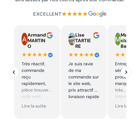
★★★★★
EXCELLENT
Armand
Lise
Marie
MARTIN
TARTIE
claire
O
RE
Beelen
★★★★★
★★★★★
★★★★
Très réactif,
Je suis ravie
Entreprise t
commande
de ma
sérieuse,
reçu
commande sur
produits de
rapidement,
le site web,
marque à pr
pièce trouver
prix attractif et
très
nulle part
livraison rapide
intéressants
ailleurs et
Excellent sui
Lire la suite
Lire la suite
conforme. Je
Je
recommande
recommande