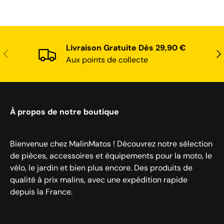
Livraison Gratuite Dès 29,90 €
Précédent
Sui
Aux points de collecte
À propos de notre boutique
Bienvenue chez MalinMatos ! Découvrez notre sélection
de pièces, accessoires et équipements pour la moto, le
vélo, le jardin et bien plus encore. Des produits de
qualité à prix malins, avec une expédition rapide
depuis la France.