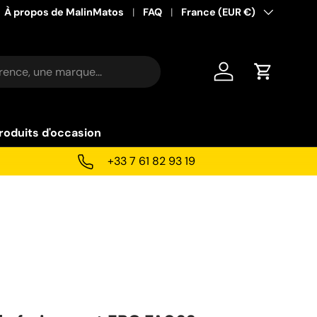
À propos de MalinMatos
FAQ
Pays
France (EUR €)
Se connecter
Panier
roduits d'occasion
+33 7 61 82 93 19
0