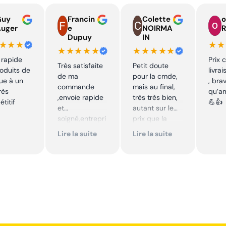
Guy
Francin
Colette
o
Auger
e
NOIRMA
R
Dupuy
IN
★★★
★★
★★★★★
★★★★★
 rapide
Prix 
Très satisfaite
Petit doute
oduits de
livra
de ma
pour la cmde,
ue à un
, bra
commande
mais au final,
rès
qu’a
,envoie rapide
très très bien,
titif
💪👍
et
autant sur le
soigné,entrepri
prix que la
se sérieuse
qualité sur le
Lire la suite
Lire la suite
,tarif bas et
produit. Cool,
avantageux .
je
Encore merci !!
recommande.