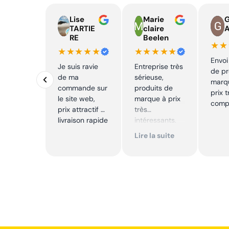
Lise
Marie
TARTIE
claire
RE
Beelen
★★
★★★★★
★★★★★
Envoi
Je suis ravie
Entreprise très
de pr
de ma
sérieuse,
marq
commande sur
produits de
prix t
le site web,
marque à prix
compé
prix attractif et
très
livraison rapide
intéressants.
Excellent suivi !
Lire la suite
Je
recommande !