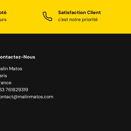
pté
Satisfaction Client
urs
c'est notre priorité
ontactez-Nous
alin Matos
aris
rance
33 761829319
ontact@malinmatos.com