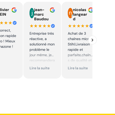
livier
jean-
nicolas
E
EIN
marc
langear
C
Baudou
d
y
★★★
★★★★★
★★★★★
★★
correct,
Entreprise trés
Achat de 3
J'ai 
ison rapide
réactive, a
chaînes micro
pièc
vo ! Mieux
solutionné mon
Stihl.Livraison
mon 
mazone !
problème le
rapide et
prix 
jour même, je
parfaite,chaîne
intér
recommandera
s de qualité et
Envoi
i. Articles bien
prix très
rapi
Lire la suite
Lire la suite
Lire 
emballés et
correct,à
délais
recommander
respectés.