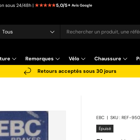
★★★★★
5,0/5
tion sous 24/48h |
✦ Avis Google
cherche
pe de produit
Tous
ture
Remorques
Vélo
Chaussure
P
Retours acceptés sous 30 jours
EBC
|
SKU :
REF-95
Épuisé