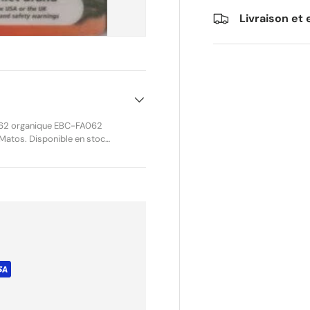
Livraison et 
FA062 organique EBC-FA062
Matos. Disponible en stock,
ent un freinage doux,
e tourisme, pour les
régulière, un faible taux
uent une solution fiable
ier et un fonctionnement