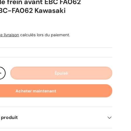
de frein avant EBC FA062
EBC-FA062 Kawasaki
uel
e livraison
calculés lors du paiement.
Épuisé
ité
Augmenter la quantité
Acheter maintenant
 produit