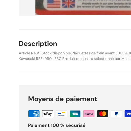
Description
Article Neuf · Stock disponible Plaquettes de frein avant EBC 
Kawasaki REF-950 · EBC Produit de qualité sélectionné par Malin
expédié sous 24h. Description Plaquettes de frein avant EBC BRAKES FA062 – FA Series,
conçues pour une utilisation route, tourisme et urbaine. Elles offr
progressif et précis, parfaitement adapté aux motos de ville et d
conducteurs privilégiant le confort et la maîtrise. Fabriquées à partir d’un composé
organique avec ajout de Kevlar, ces plaquettes assurent une usure 
d’agression du disque et une durée de vie équilibrée. Elles constit
Moyens de paiement
pour un usage routier quotidien, avec un excellent ressenti au lev
silencieux. Le jeu comprend 2 plaquettes pour un disque de frein. Caractéristiques
techniques : Série : FA Matière : Organique avec Kevlar Utilisation : Route / Urbain / Tourisme
Position : Avant Faible usure des disques Freinage progressif et confortable
Conditionnement : Jeu de 2 plaquettes Référence : EBC-FA062 Compatibilités moto
Paiement 100 % sécurisé
(montage avant) Kawasaki Z 1000 ST : 1979, 1980 Z 1300 A : 1979, 1980, 1981, 1982, 1983 Z /
ZG 1300 A DFI : 1984, 1985, 1986, 1987, 1988, 1989 État : Neuf Produit d’origine (EBC BRAKES)