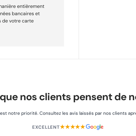
 manière entièrement
nnées bancaires et
 de votre carte
e commande. Retours
30 jours après réception de
que nos clients pensent de 
 est notre priorité. Consultez les avis laissés par nos clients a
★★★★★
EXCELLENT