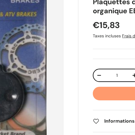
Plaquettes 
organique 
Prix habit
€15,83
Taxes incluses
Frais d
Qté
Diminuer la quant
Informations