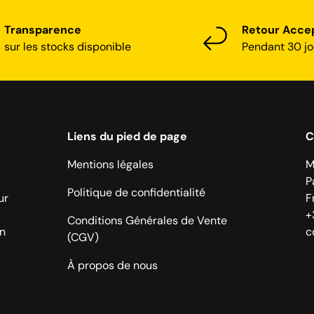
Transparence
Retour Acce
sur les stocks disponible
Pendant 30 jo
Liens du pied de page
C
Mentions légales
M
P
Politique de confidentialité
ur
F
+
Conditions Générales de Vente
on
c
(CGV)
À propos de nous