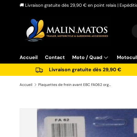
🚚 Livraison gratuite dès 29,90 € en point relais | Expédi
Aller au contenu
Re
Ty
Accueil
Contact
Moto / Quad
Motocul
Livraison gratuite dès 29,90 €
Accueil
Plaquettes de frein avant EBC FA062 organique EBC-FA062 Kawasaki
Passer aux informations produits