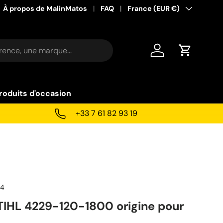
À propos de MalinMatos
FAQ
Pays
France (EUR €)
Se connecter
Panier
roduits d'occasion
+33 7 61 82 93 19
24
 STIHL 4229-120-1800 origine pour