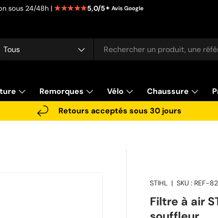
★★★★★
5,0/5
tion sous 24/48h |
✦ Avis Google
cherche
pe de produit
Tous
ture
Remorques
Vélo
Chaussure
P
Retours acceptés sous 30 jours
STIHL
|
SKU :
REF-8
Filtre à air
souffleur