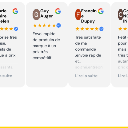
rie
Guy
Francin
Co
aire
Auger
e
N
elen
Dupuy
IN
★★★★★
★★★
★★★★★
★★
Envoi rapide
prise très
Très satisfaite
Petit
de produits de
use,
de ma
pour 
marque à un
its de
commande
mais 
prix très
e à prix
,envoie rapide
très 
compétitif
et
autan
essants.
soigné,entrepri
prix 
ent suivi !
se sérieuse
quali
la suite
Lire la suite
Lire 
,tarif bas et
produ
mmande !
avantageux .
je
Encore merci !!
reco