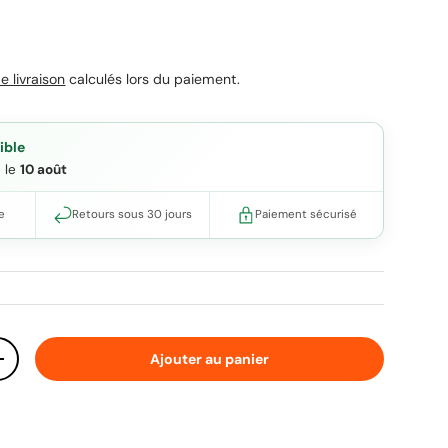
uel
e livraison
calculés lors du paiement.
ible
e le
10 août
e
Retours sous 30 jours
Paiement sécurisé
Ajouter au panier
ité
Augmenter la quantité