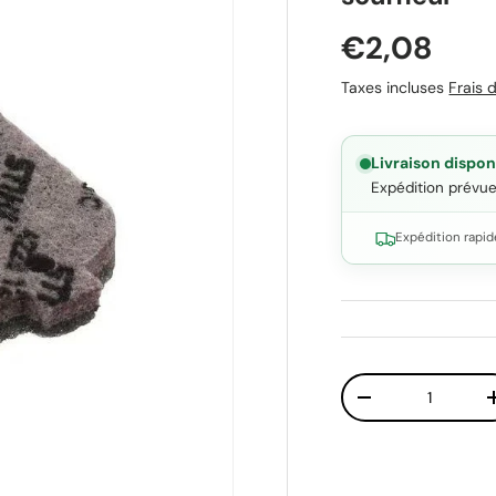
Prix habit
€2,08
Taxes incluses
Frais d
Livraison dispon
Expédition prévu
Expédition rapid
Qté
Diminuer la quant