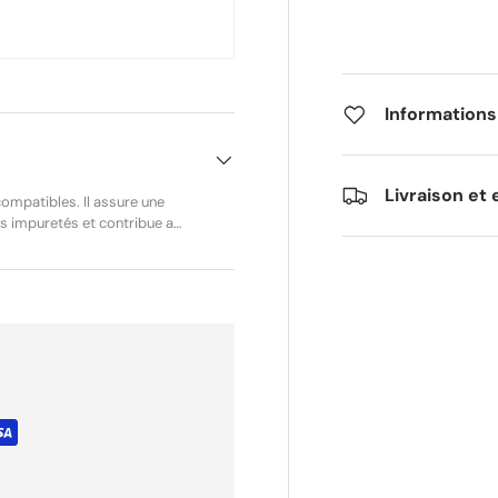
Informations
Livraison et 
compatibles. Il assure une
les impuretés et contribue au
r l’entretien régulier ou le
ns modification. Marque
e :42291201800
leur à mainBG 45BG 55BG 85
 30 jours.