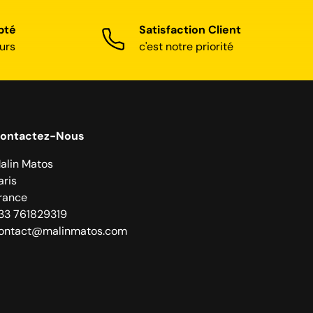
pté
Satisfaction Client
urs
c'est notre priorité
ontactez-Nous
alin Matos
aris
rance
33 761829319
ontact@malinmatos.com