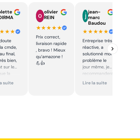
lette
olivier
jean-
n
OIRMA
REIN
marc
l
Baudou
d
★★★★★
★★★
★★★★★
★★
Prix correct,
 doute
Entreprise trés
Acha
livraison rapide
la cmde,
réactive, a
chaî
, bravo ! Mieux
au final,
solutionné mon
Stihl
qu’amazone !
très bien,
problème le
rapid
💪👍
t sur le
jour même, je
parfa
que la
recommandera
s de 
té sur le
i. Articles bien
prix 
la suite
Lire la suite
Lire 
it. Cool,
emballés et
corre
délais
reco
mmande.
respectés.