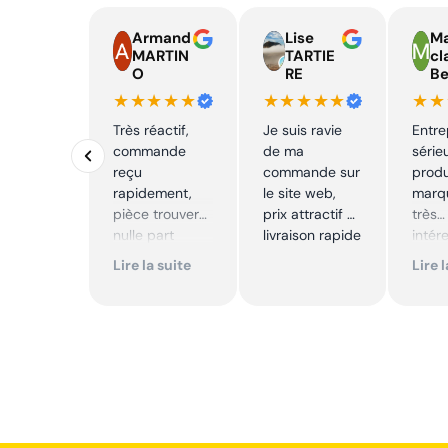
Armand
Lise
Ma
MARTIN
TARTIE
cl
O
RE
Be
★★★★★
★★★★★
★★
Très réactif,
Je suis ravie
Entre
commande
de ma
série
reçu
commande sur
produ
rapidement,
le site web,
marqu
pièce trouver
prix attractif et
très
nulle part
livraison rapide
intér
ailleurs et
Excell
Lire la suite
Lire 
conforme. Je
Je
recommande
reco