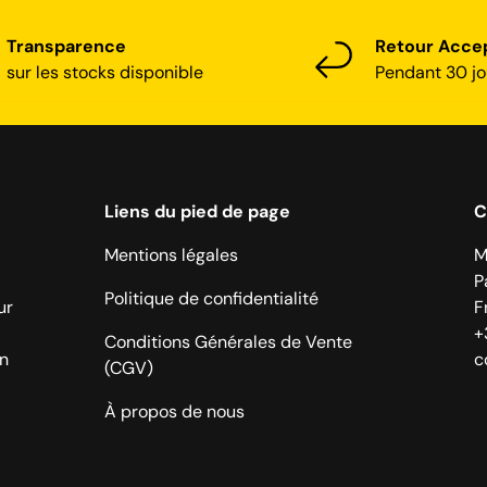
Transparence
Retour Acce
sur les stocks disponible
Pendant 30 jo
Liens du pied de page
C
Mentions légales
M
P
Politique de confidentialité
ur
F
+
Conditions Générales de Vente
on
c
(CGV)
À propos de nous