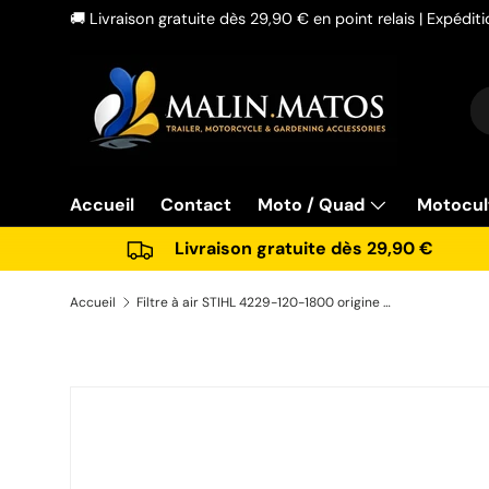
🚚 Livraison gratuite dès 29,90 € en point relais | Expédi
Aller au contenu
Re
Ty
Accueil
Contact
Moto / Quad
Motocul
Livraison gratuite dès 29,90 €
Accueil
Filtre à air STIHL 4229-120-1800 origine pour souffleur
Passer aux informations produits