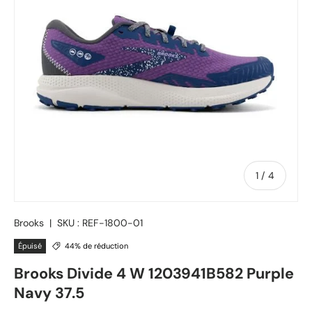
de
1
/
4
Brooks
|
SKU :
REF-1800-01
Épuisé
44% de réduction
Brooks Divide 4 W 1203941B582 Purple
Navy 37.5