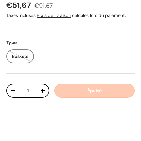
Prix soldé
Prix habituel
€51,67
€91,67
Taxes incluses
Frais de livraison
calculés lors du paiement.
Type
Baskets
Qté
Épuisé
Diminuer la quantité
Augmenter la quantité