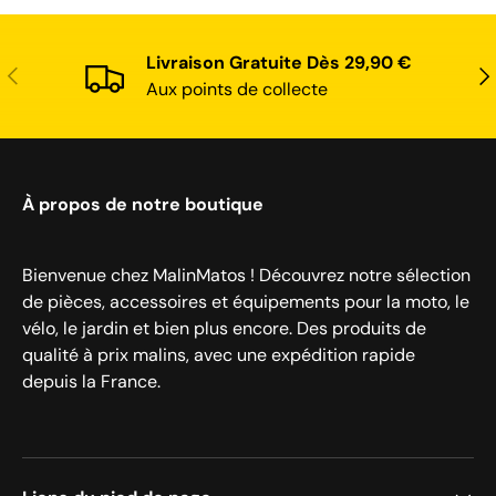
Livraison Gratuite Dès 29,90 €
Précédent
Sui
Aux points de collecte
À propos de notre boutique
Bienvenue chez MalinMatos ! Découvrez notre sélection
de pièces, accessoires et équipements pour la moto, le
vélo, le jardin et bien plus encore. Des produits de
qualité à prix malins, avec une expédition rapide
depuis la France.