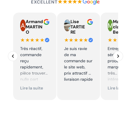
★★★★★
EXCELLENT
Armand
Lise
Marie
MARTIN
TARTIE
claire
O
RE
Beelen
★★★★★
★★★★★
★★★★
Très réactif,
Je suis ravie
Entreprise t
commande
de ma
sérieuse,
reçu
commande sur
produits de
rapidement,
le site web,
marque à pr
pièce trouver
prix attractif et
très
nulle part
livraison rapide
intéressants
ailleurs et
Excellent sui
Lire la suite
Lire la suite
conforme. Je
Je
recommande
recommande