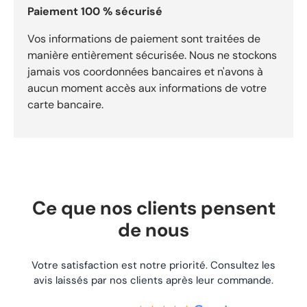
Paiement 100 % sécurisé
Version : Femme Largeur : Medium / B Taille : 37.5
Équivalence : US 6.5 / UK 4.5 / CM 23.5 Chaussures vendues
dans leur boîte d’origine. État : Neuf Produit d'origine
Vos informations de paiement sont traitées de
(Brooks) Ref vendeur : E Caractéristiques Marque Brooks
manière entièrement sécurisée. Nous ne stockons
Référence REF-1800 État Neuf Pourquoi choisir ce produit
jamais vos coordonnées bancaires et n'avons à
Qualité garantie Produit soigneusement sélectionné et
aucun moment accès aux informations de votre
contrôlé avant expédition. Vendu neuf dans son emballage
d'origine. Expédition rapide Commande préparée et expédiée
carte bancaire.
sous 24h. Suivi de livraison inclus dès la validation de votre
commande. Retours faciles Politique de retour simple et
sans prise de tête pendant 30 jours après réception de
votre commande. Service client Une question ? Notre équipe
est disponible par téléphone et email pour vous
accompagner à chaque étape. Expédition rapide sous 24h
Retours acceptés 30 jours Paiement sécurisé
Ce que nos clients pensent
de nous
Votre satisfaction est notre priorité. Consultez les
avis laissés par nos clients après leur commande.