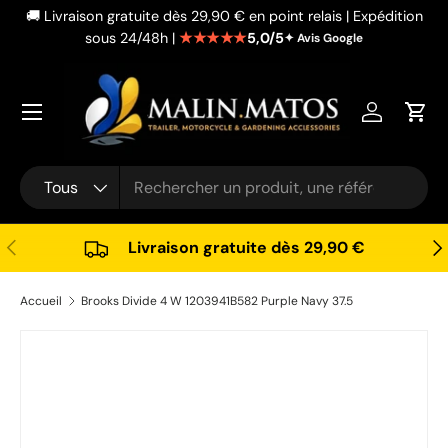
🚚 Livraison gratuite dès 29,90 € en point relais | Expédition
Aller au contenu
★★★★★
5,0/5
sous 24/48h |
✦ Avis Google
Se connec
Pani
Recherche
Type de produit
Tous
Précédent
Sui
Livraison gratuite dès 29,90 €
Accueil
Brooks Divide 4 W 1203941B582 Purple Navy 37.5
Passer aux informations produits