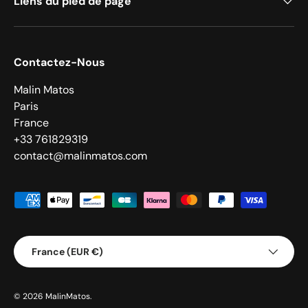
Liens du pied de page
Contactez-Nous
Malin Matos
Paris
France
+33 761829319
contact@malinmatos.com
Moyens de paiement acceptés
Pays
France (EUR €)
© 2026
MalinMatos
.