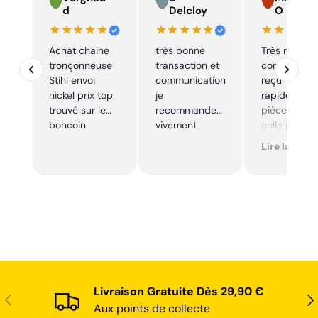
d
Delcloy
O
★★★★★
★★★★★
★★★★
Achat chaine
très bonne
Très réactif,
tronçonneuse
transaction et
commande
Stihl envoi
communication
reçu
nickel prix top
je
rapidement,
trouvé sur le
recommande
pièce trouve
boncoin
vivement
nulle part
ailleurs et
Lire la suite
conforme. J
recommand
Livraison Gratuite Dès 29,90 €
Précédent
Sui
Aux points de collecte