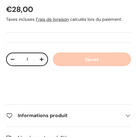
Prix habituel
€28,00
Taxes incluses
Frais de livraison
calculés lors du paiement.
Qté
Épuisé
Diminuer la quantité
Augmenter la quantité
Informations produit