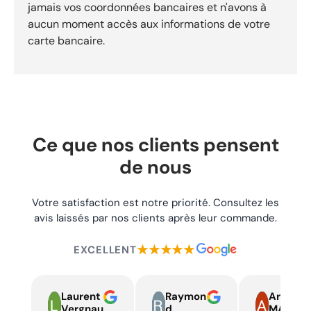
jamais vos coordonnées bancaires et n'avons à
1999-2003 pour usage moto/quad. Référence : REF-1626
aucun moment accès aux informations de votre
pour identifier précisément ce composant. Compatibilité :
Harley Davidson FLHT Electra Glide Standard 1999Harley
carte bancaire.
Davidson FLHTC Electra Glide Classic 1999Harley Davidson
FLHTCU Electra Glide Ultra Classic. Expédition sous 24h.
Livraison gratuite dès 29,90 €. Retours acceptés sous 30
jours.
Ce que nos clients pensent
de nous
Votre satisfaction est notre priorité. Consultez les
avis laissés par nos clients après leur commande.
★★★★★
EXCELLENT
Laurent
Raymon
Armand
Vergnau
d
MARTIN