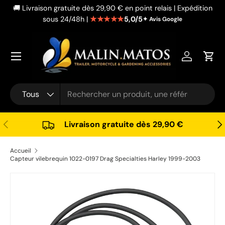
🚚 Livraison gratuite dès 29,90 € en point relais | Expédition
Aller au contenu
★★★★★
5,0/5
sous 24/48h |
✦ Avis Google
Se connec
Pani
Recherche
Type de produit
Tous
Précédent
Sui
Livraison gratuite dès 29,90 €
Accueil
Capteur vilebrequin 1022-0197 Drag Specialties Harley 1999-2003
Passer aux informations produits