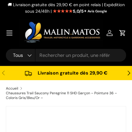
🚚 Livraison gratuite dès 29,90 € en point relais | Expédition
Aller au contenu
★★★★★
5,0/5
sous 24/48h |
✦ Avis Google
Se connec
Pani
Recherche
Type de produit
Tous
Précédent
Sui
Livraison gratuite dès 29,90 €
Accueil
Chaussures Trail Saucony Peregrine 11 SHD Garçon – Pointure 36 –
Coloris Gris/Bleu/Or –
Passer aux informations produits