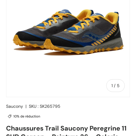
de
1
/
5
Saucony
|
SKU :
SK265795
10% de réduction
Chaussures Trail Saucony Peregrine 11