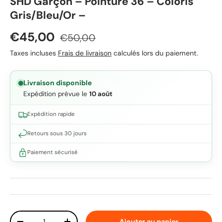
SHD Garçon – Pointure 36 – Coloris
Gris/Bleu/Or –
Prix soldé
Prix habituel
€45,00
€50,00
Taxes incluses
Frais de livraison
calculés lors du paiement.
Livraison disponible
Expédition prévue le
10 août
Expédition rapide
Retours sous 30 jours
Paiement sécurisé
Qté
Ajouter au panier