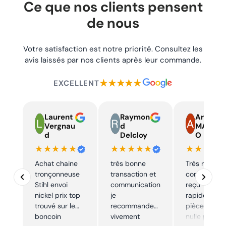
Ce que nos clients pensent
de nous
Votre satisfaction est notre priorité. Consultez les
avis laissés par nos clients après leur commande.
★★★★★
EXCELLENT
Laurent
Raymon
Armand
Vergnau
d
MARTIN
d
Delcloy
O
★★★★★
★★★★★
★★★★
Achat chaine
très bonne
Très réactif,
tronçonneuse
transaction et
commande
Stihl envoi
communication
reçu
nickel prix top
je
rapidement,
trouvé sur le
recommande
pièce trouve
boncoin
vivement
nulle part