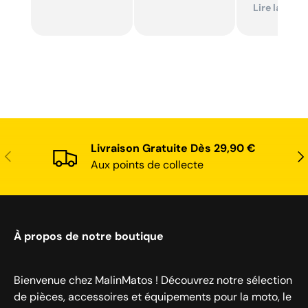
ailleurs et
Lire la suite
conforme. J
recommand
Livraison Gratuite Dès 29,90 €
Précédent
Sui
Aux points de collecte
À propos de notre boutique
Bienvenue chez MalinMatos ! Découvrez notre sélection
de pièces, accessoires et équipements pour la moto, le