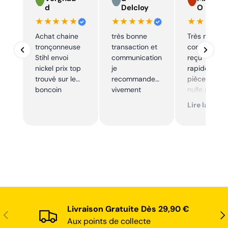
d
Delcloy
O
★★★★★
★★★★★
★★★★
Achat chaine
très bonne
Très réactif,
tronçonneuse
transaction et
commande
Stihl envoi
communication
reçu
nickel prix top
je
rapidement,
trouvé sur le
recommande
pièce trouve
boncoin
vivement
nulle part
ailleurs et
Lire la suite
conforme. J
recommand
Livraison Gratuite Dès 29,90 €
Précédent
Sui
Aux points de collecte