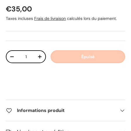
Prix habituel
€35,00
Taxes incluses
Frais de livraison
calculés lors du paiement.
Qté
Épuisé
Diminuer la quantité
Augmenter la quantité
Informations produit