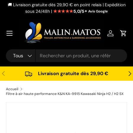
🚚 Livraison gratuite dès 29,90 € en point relais | Expédition
Aller au contenu
★★★★★
5,0/5
sous 24/48h |
✦ Avis Google
Se connec
Pani
Recherche
Type de produit
Tous
Précédent
Sui
Livraison gratuite dès 29,90 €
Accueil
Filtre à air haute performance K&N KA-9915 Kawasaki Ninja H2 / H2 SX
Passer aux informations produits