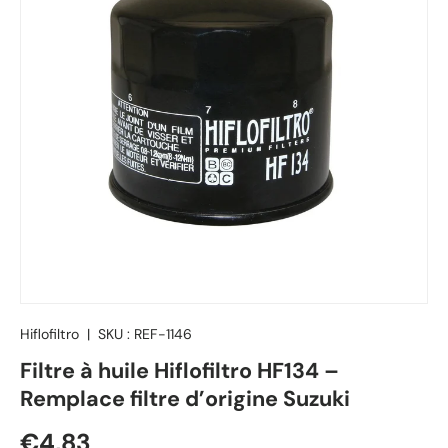
Hiflofiltro
|
SKU :
REF-1146
Filtre à huile Hiflofiltro HF134 –
Remplace filtre d’origine Suzuki
Prix habituel
€4,83