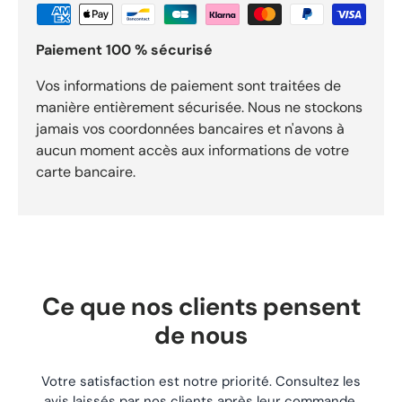
1200 GLF Madura (1985-1986)GV 1400 GD Cavalcade
(1986-1988) Ref vendeur : K Points forts Pièce : Filtre à huile
Paiement 100 % sécurisé
Hiflofiltro HF134 – Remplace filtre d’origine Suzuki pour
usage moto/quad. Référence : REF-1146 pour identifier
précisément ce composant. Fonction : Filtre à huileHiflofiltro
Vos informations de paiement sont traitées de
HF134, conçu pour remplacer votre filtre d’origine avec
manière entièrement sécurisée. Nous ne stockons
descotes identiqueset un excellent pouvoir filtrant.
jamais vos coordonnées bancaires et n'avons à
Expédition sous 24h. Livraison gratuite dès 29,90 €. Retours
aucun moment accès aux informations de votre
acceptés sous 30 jours.
carte bancaire.
Ce que nos clients pensent
de nous
Votre satisfaction est notre priorité. Consultez les
avis laissés par nos clients après leur commande.