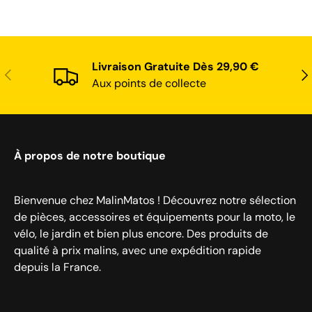
Livraison Gratuite Dès 29,90 €
Précédent
Sui
Aux points de collecte
À propos de notre boutique
Bienvenue chez MalinMatos ! Découvrez notre sélection
de pièces, accessoires et équipements pour la moto, le
vélo, le jardin et bien plus encore. Des produits de
qualité à prix malins, avec une expédition rapide
depuis la France.