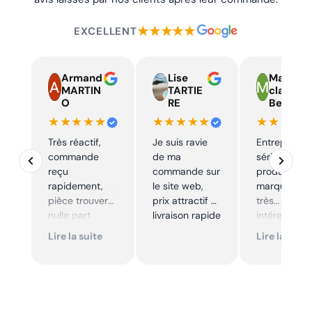
★★★★★
EXCELLENT
Armand
Lise
Marie
MARTIN
TARTIE
claire
O
RE
Beelen
★★★★★
★★★★★
★★★★
Très réactif,
Je suis ravie
Entreprise t
commande
de ma
sérieuse,
reçu
commande sur
produits de
rapidement,
le site web,
marque à pr
pièce trouver
prix attractif et
très
nulle part
livraison rapide
intéressants
ailleurs et
Excellent sui
Lire la suite
Lire la suite
conforme. Je
Je
recommande
recommande