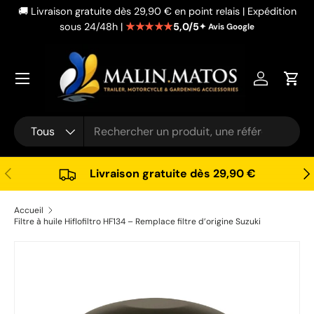
🚚 Livraison gratuite dès 29,90 € en point relais | Expédition
Aller au contenu
★★★★★
5,0/5
sous 24/48h |
✦ Avis Google
Se connec
Pani
Recherche
Type de produit
Tous
Précédent
Sui
Livraison gratuite dès 29,90 €
Accueil
Filtre à huile Hiflofiltro HF134 – Remplace filtre d’origine Suzuki
Passer aux informations produits