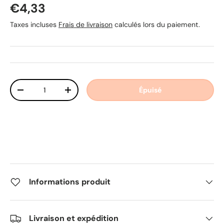
Prix habituel
€4,33
Taxes incluses
Frais de livraison
calculés lors du paiement.
Qté
Épuisé
Diminuer la quantité
Augmenter la quantité
Informations produit
Livraison et expédition