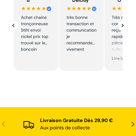
d
Delcloy
O
★★★★★
★★★★★
★★★★
Achat chaine
très bonne
Très réactif,
tronçonneuse
transaction et
commande
Stihl envoi
communication
reçu
nickel prix top
je
rapidement,
trouvé sur le
recommande
pièce trouve
boncoin
vivement
nulle part
ailleurs et
Lire la suite
conforme. J
recommand
Livraison Gratuite Dès 29,90 €
Précédent
Sui
Aux points de collecte