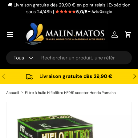
🚚 Livraison gratuite dès 29,90 € en point relais | Expédition
Aller au contenu
★★★★★
5,0/5
sous 24/48h |
✦ Avis Google
Se connec
Pani
Recherche
Type de produit
Tous
Précédent
Sui
Livraison gratuite dès 29,90 €
Accueil
Filtre à huile Hiflofiltro HF951 scooter Honda Yamaha
Passer aux informations produits