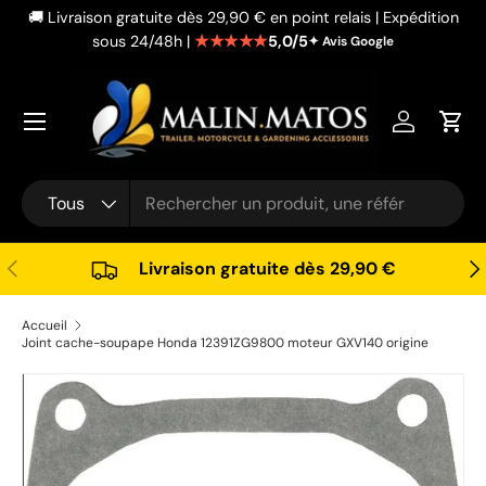
🚚 Livraison gratuite dès 29,90 € en point relais | Expédition
Aller au contenu
★★★★★
5,0/5
sous 24/48h |
✦ Avis Google
Se connec
Pani
Recherche
Type de produit
Tous
Précédent
Sui
Livraison gratuite dès 29,90 €
Accueil
Joint cache-soupape Honda 12391ZG9800 moteur GXV140 origine
Passer aux informations produits