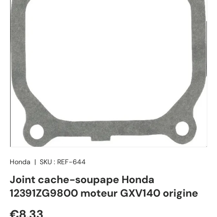
Honda
|
SKU :
REF-644
Joint cache-soupape Honda
12391ZG9800 moteur GXV140 origine
Prix habituel
€8,33