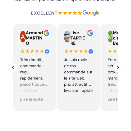
★★★★★
EXCELLENT
Armand
Lise
Marie
MARTIN
TARTIE
claire
O
RE
Beelen
★★★★★
★★★★★
★★★★
Très réactif,
Je suis ravie
Entreprise t
commande
de ma
sérieuse,
reçu
commande sur
produits de
rapidement,
le site web,
marque à pr
pièce trouver
prix attractif et
très
nulle part
livraison rapide
intéressants
ailleurs et
Excellent sui
Lire la suite
Lire la suite
conforme. Je
Je
recommande
recommande