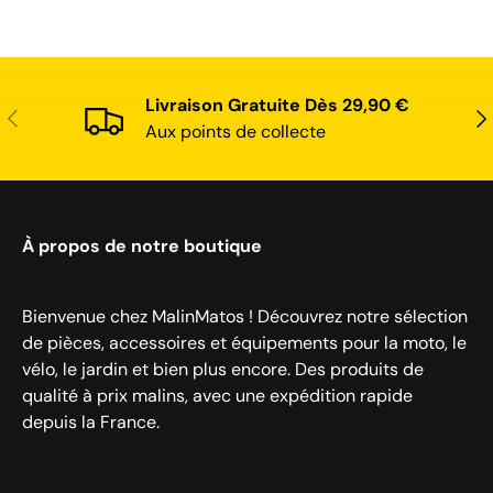
Livraison Gratuite Dès 29,90 €
Précédent
Sui
Aux points de collecte
À propos de notre boutique
Bienvenue chez MalinMatos ! Découvrez notre sélection
de pièces, accessoires et équipements pour la moto, le
vélo, le jardin et bien plus encore. Des produits de
qualité à prix malins, avec une expédition rapide
depuis la France.