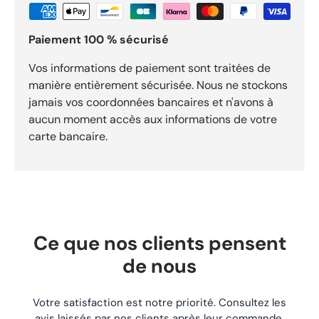
Compatibilité moteur : Honda GXV140 État :NeufProduit
d’origine Ref vendeur : G Points forts Pièce : Joint cache-
Paiement 100 % sécurisé
soupape Honda 12391ZG9800 moteur GXV140 origine pour
usage motoculture. Référence : REF-644 pour identifier
précisément ce composant. Fonction : Cette pièce assure
Vos informations de paiement sont traitées de
l’étanchéité du cache-soupape, évitant les fuites d’huile et
manière entièrement sécurisée. Nous ne stockons
garantissant un fonctionnement fiable du moteur. Expédition
jamais vos coordonnées bancaires et n'avons à
sous 24h. Livraison gratuite dès 29,90 €. Retours acceptés
aucun moment accès aux informations de votre
sous 30 jours.
carte bancaire.
Ce que nos clients pensent
de nous
Votre satisfaction est notre priorité. Consultez les
avis laissés par nos clients après leur commande.