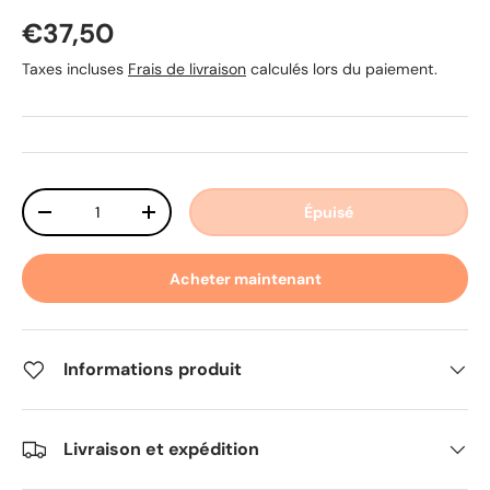
Prix habituel
€37,50
Taxes incluses
Frais de livraison
calculés lors du paiement.
Qté
Épuisé
Diminuer la quantité
Augmenter la quantité
Acheter maintenant
Informations produit
Livraison et expédition