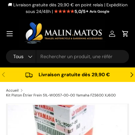
🚚 Livraison gratuite dès 29,90 € en point relais | Expédition
Aller au contenu
★★★★★
5,0/5
sous 24/48h |
✦ Avis Google
Se connec
Pani
Recherche
Type de produit
Tous
Précédent
Sui
Livraison gratuite dès 29,90 €
Accueil
Kit Piston Étrier Frein 51L-W0057-00-00 Yamaha FZS600 XJ600
Passer aux informations produits