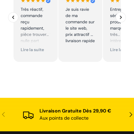
★★★★★
★★★★★
★★★★
Très réactif,
Je suis ravie
Entreprise t
commande
de ma
sérieuse,
reçu
commande sur
produits de
rapidement,
le site web,
marque à pr
pièce trouver
prix attractif et
très
nulle part
livraison rapide
intéressants
ailleurs et
Excellent sui
Lire la suite
Lire la suite
conforme. Je
Je
recommande
recommande
Livraison Gratuite Dès 29,90 €
Précédent
Sui
Aux points de collecte