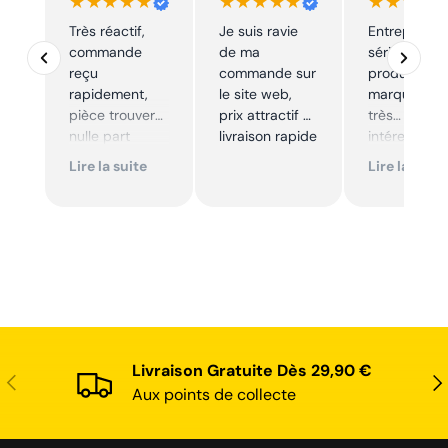
★★★★★
★★★★★
★★★★
Très réactif,
Je suis ravie
Entreprise t
commande
de ma
sérieuse,
reçu
commande sur
produits de
rapidement,
le site web,
marque à pr
pièce trouver
prix attractif et
très
nulle part
livraison rapide
intéressants
ailleurs et
Excellent sui
Lire la suite
Lire la suite
conforme. Je
Je
recommande
recommande
Livraison Gratuite Dès 29,90 €
Précédent
Sui
Aux points de collecte