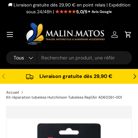
🚚 Livraison gratuite dès 29,90 € en point relais | Expédition
Aller au contenu
★★★★★
5,0/5
sous 24/48h |
✦ Avis Google
Se connec
Pani
Recherche
Type de produit
Tous
Précédent
Sui
Livraison gratuite dès 29,90 €
Accueil
Kit réparation tubeless Hutchinson Tubeless Rep\'Air AD60261-001
Passer aux informations produits