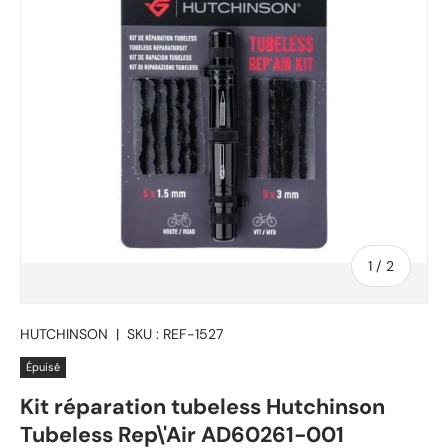
de
1
/
2
HUTCHINSON
|
SKU :
REF-1527
Épuisé
Kit réparation tubeless Hutchinson
Tubeless Rep\'Air AD60261-001