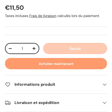
Prix habituel
€11,50
Taxes incluses
Frais de livraison
calculés lors du paiement.
Qté
Épuisé
Diminuer la quantité
Augmenter la quantité
Acheter maintenant
Informations produit
Livraison et expédition