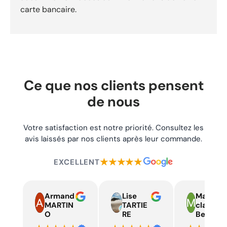
AD60261-001 pour identifier précisément ce composant.
carte bancaire.
Fonction : ce kit contient un outil d’insertion robuste
permettant de placer efficacement les mèches dans le pneu
endommagé. Expédition sous 24h. Livraison gratuite dès
29,90 €. Retours acceptés sous 30 jours.
Ce que nos clients pensent
de nous
Votre satisfaction est notre priorité. Consultez les
avis laissés par nos clients après leur commande.
★★★★★
EXCELLENT
Armand
Lise
Marie
MARTIN
TARTIE
claire
O
RE
Beelen