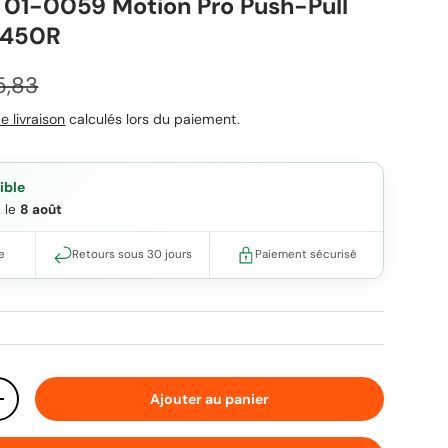
 01-0059 Motion Pro Push-Pull
X450R
x habituel
5,83
e livraison
calculés lors du paiement.
ible
e le
8 août
e
Retours sous 30 jours
Paiement sécurisé
Ajouter au panier
ité
Augmenter la quantité