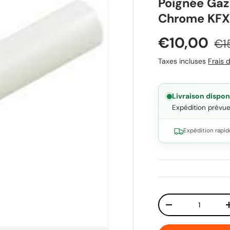
Poignée Gaz
Chrome KF
Prix soldé
Pri
€10,00
€1
Taxes incluses
Frais d
Livraison dispon
Expédition prévu
Expédition rapid
Qté
Diminuer la quant