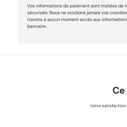
pour usage moto/quad. Référence : REF-1675 pour identifier précisément ce composant.
Vos informations de paiement sont traitées de
Catégorie : sélectionné pour l’univers moto/quad. Expédition sous 24h. Livraison gratuite
sécurisée. Nous ne stockons jamais vos coordo
dès 29,90 €. Retours acceptés sous 30 jours.
n'avons à aucun moment accès aux informations
bancaire.
Ce 
Votre satisfaction