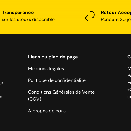
Transparence
Retour Acce
sur les stocks disponible
Pendant 30 jo
Liens du pied de page
C
Mentions légales
M
P
Politique de confidentialité
ur
F
+
Conditions Générales de Vente
on
c
(CGV)
À propos de nous