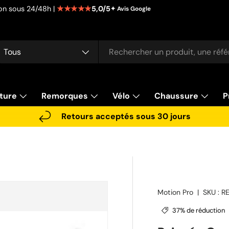
★★★★★
5,0/5
tion sous 24/48h |
✦ Avis Google
cherche
pe de produit
Tous
ture
Remorques
Vélo
Chaussure
P
Retours acceptés sous 30 jours
Motion Pro
|
SKU :
R
37% de réduction