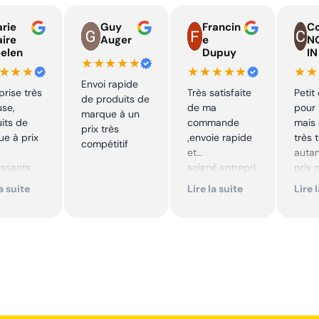
rie
Guy
Francin
Co
aire
Auger
e
N
elen
Dupuy
IN
★★★★★
★★★
★★★★★
★★
Envoi rapide
prise très
Très satisfaite
Petit
de produits de
use,
de ma
pour 
marque à un
its de
commande
mais 
prix très
e à prix
,envoie rapide
très 
compétitif
et
autan
essants.
soigné,entrepri
prix 
ent suivi !
se sérieuse
quali
la suite
Lire la suite
Lire 
,tarif bas et
produ
mmande !
avantageux .
je
Encore merci !!
reco