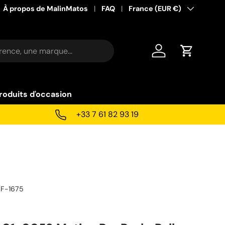
À propos de MalinMatos
FAQ
Pays
France (EUR €)
Se connecter
Panier
roduits d'occasion
+33 7 61 82 93 19
EF-1675