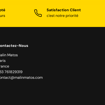
pté
Satisfaction Client
urs
c'est notre priorité
ontactez-Nous
alin Matos
aris
rance
33 761829319
ontact@malinmatos.com