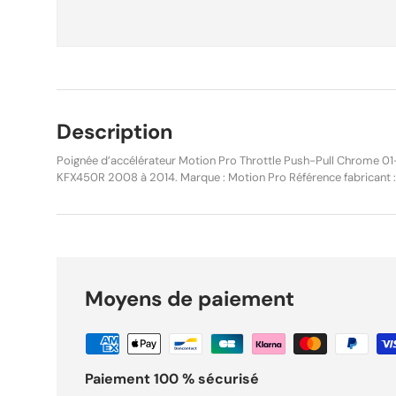
Description
Poignée d’accélérateur Motion Pro Throttle Push-Pull Chrome 
KFX450R 2008 à 2014. Marque : Motion Pro Référence fabricant 
gaz Push-Pull Finition : Chrome Compatibilité guidon : 22 mm (7/
Poignée d’accélérateur Motion Pro Push-Pull conçue pour offrir
fluide. Son boîtier en aluminium moulé sous pression avec finiti
robustesse et esthétique haut de gamme. Compatible avec les gu
permet d’ouvrir des carburateurs jusqu’à 38 mm. Idéale pour l
sur motos route et compétition. La poignée est livrée avec tube d
Moyens de paiement
Caractéristiques : Boîtier aluminium moulé sous pression Finitio
(22 mm) Ouvre carburateurs jusqu’à 38 mm Parfaite pour conv
d’accélérateur inclus Câbles spécifiques disponibles selon confi
remplacement : 01-0052 Compatibilité : Kawasaki KFX450R 2
2009 Kawasaki KFX450R 2010 Kawasaki KFX450R 2011 Kawasak
Paiement 100 % sécurisé
KFX450R 2013 Kawasaki KFX450R 2014 État : Neuf Produit d’origi
vendeur M Points forts Pièce : Poignée Gaz 01-0059 Motion Pro Push-Pull Chrome KFX450R