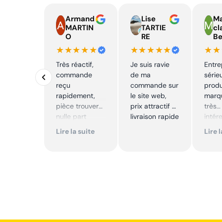
Armand
Lise
Ma
MARTIN
TARTIE
cl
O
RE
Be
★★★★★
★★★★★
★★
Très réactif,
Je suis ravie
Entre
commande
de ma
série
reçu
commande sur
produ
rapidement,
le site web,
marqu
pièce trouver
prix attractif et
très
nulle part
livraison rapide
intér
ailleurs et
Excell
Lire la suite
Lire 
conforme. Je
Je
recommande
reco