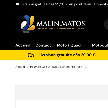
🚚 Livraison gratuite dès 29,90 € en point relais | Expédi
Aller au contenu
Re
Ty
Accueil
Contact
Moto / Quad
Motocul
Livraison gratuite dès 29,90 €
Accueil
Poignée Gaz 01-0059 Motion Pro Push-Pull Chrome KFX450R
Passer aux informations produits