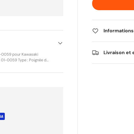
Informations
Livraison et 
01-0059 pour Kawasaki
: 01-0059 Type : Poignée de
8") Conditionnement : Unité
 une commande précise et
on chrome assure
idons de 22 mm (7/8"), elle
es conversions smooth-bore
’accélérateur inclus.
n chrome Pour guidon 7/8"
ersions smooth-bore Tube
guration Tube de
008 Kawasaki KFX450R
i KFX450R 2012 Kawasaki
ne (Motion Pro) Ref