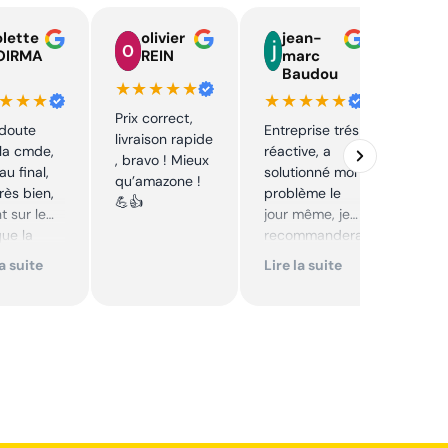
lette
olivier
jean-
n
OIRMA
REIN
marc
l
Baudou
d
★★★★★
★★★
★★★★★
★★
Prix correct,
 doute
Entreprise trés
Acha
livraison rapide
la cmde,
réactive, a
chaî
, bravo ! Mieux
au final,
solutionné mon
Stihl
qu’amazone !
très bien,
problème le
rapid
💪👍
t sur le
jour même, je
parfa
que la
recommandera
s de 
té sur le
i. Articles bien
prix 
la suite
Lire la suite
Lire 
it. Cool,
emballés et
corre
délais
reco
mmande.
respectés.