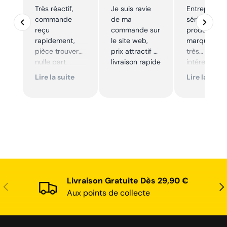
Très réactif,
Je suis ravie
Entreprise t
commande
de ma
sérieuse,
reçu
commande sur
produits de
rapidement,
le site web,
marque à pr
pièce trouver
prix attractif et
très
nulle part
livraison rapide
intéressants
ailleurs et
Excellent sui
Lire la suite
Lire la suite
conforme. Je
Je
recommande
recommande
Livraison Gratuite Dès 29,90 €
Précédent
Sui
Aux points de collecte