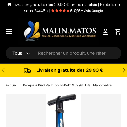
🚚 Livraison gratuite dès 29,90 € en point relais | Expédition
Aller au contenu
★★★★★
5,0/5
sous 24/48h |
✦ Avis Google
Se connec
Pani
Recherche
Type de produit
Tous
Précédent
Sui
Livraison gratuite dès 29,90 €
Accueil
Pompe à Pied ParkTool PFP-10 95998 11 Bar Manomètre
Passer aux informations produits