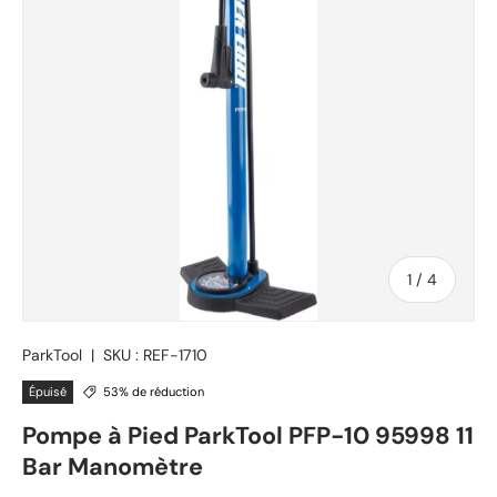
de
1
/
4
ParkTool
|
SKU :
REF-1710
Épuisé
53% de réduction
Pompe à Pied ParkTool PFP-10 95998 11
Bar Manomètre