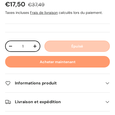
Prix soldé
Prix habituel
€17,50
€37,49
Taxes incluses
Frais de livraison
calculés lors du paiement.
Qté
Épuisé
Diminuer la quantité
Augmenter la quantité
Acheter maintenant
Informations produit
Livraison et expédition