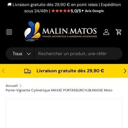
🚚 Livraison gratuite dès 29,90 € en point relais | Expédition
Aller au contenu
★★★★★
5,0/5
sous 24/48h |
✦ Avis Google
Se connec
Pani
Recherche
Type de produit
Tous
Précédent
Sui
Livraison gratuite dès 29,90 €
Accueil
Porte-Vignette Cylindrique MAXXE PORTASSURCYLBLMAXXE Moto
Passer aux informations produits