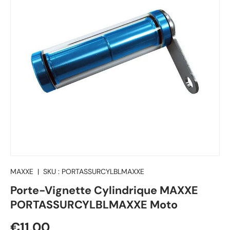
MAXXE
|
SKU :
PORTASSURCYLBLMAXXE
Porte-Vignette Cylindrique MAXXE
PORTASSURCYLBLMAXXE Moto
Prix habituel
€11,00