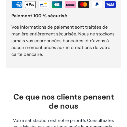
MAXXE Caractéristiques techniques État Neuf Ref vendeur M
Points forts Pièce : Porte-Vignette Cylindrique MAXXE
Paiement 100 % sécurisé
PORTASSURCYLBLMAXXE Moto pour usage moto/quad.
Référence : PORTASSURCYLBLMAXXE pour identifier
précisément ce composant. Fonction : Porte-vignette
Vos informations de paiement sont traitées de
cylindrique MAXXE conçu pour protéger efficacement votre
manière entièrement sécurisée. Nous ne stockons
vignette d’assurance contre l’humidité, la pluie et les
jamais vos coordonnées bancaires et n'avons à
projections routières. Expédition sous 24h. Livraison gratuite
aucun moment accès aux informations de votre
dès 29,90 €. Retours acceptés sous 30 jours.
carte bancaire.
Ce que nos clients pensent
de nous
Votre satisfaction est notre priorité. Consultez les
avis laissés par nos clients après leur commande.