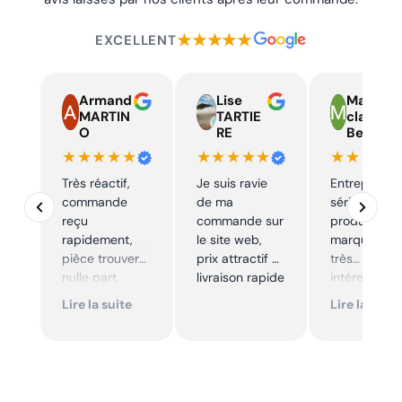
★★★★★
EXCELLENT
Armand
Lise
Marie
MARTIN
TARTIE
claire
O
RE
Beelen
★★★★★
★★★★★
★★★★
Très réactif,
Je suis ravie
Entreprise t
commande
de ma
sérieuse,
reçu
commande sur
produits de
rapidement,
le site web,
marque à pr
pièce trouver
prix attractif et
très
nulle part
livraison rapide
intéressants
ailleurs et
Excellent sui
Lire la suite
Lire la suite
conforme. Je
Je
recommande
recommande