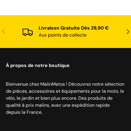
Livraison Gratuite Dès 29,90 €
Précédent
Sui
Aux points de collecte
À propos de notre boutique
Bienvenue chez MalinMatos ! Découvrez notre sélection
de pièces, accessoires et équipements pour la moto, le
vélo, le jardin et bien plus encore. Des produits de
qualité à prix malins, avec une expédition rapide
depuis la France.