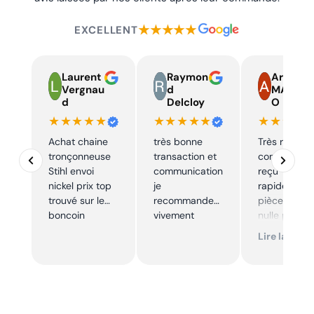
★★★★★
EXCELLENT
Laurent
Raymon
Armand
Vergnau
d
MARTIN
d
Delcloy
O
★★★★★
★★★★★
★★★★
Achat chaine
très bonne
Très réactif,
tronçonneuse
transaction et
commande
Stihl envoi
communication
reçu
nickel prix top
je
rapidement,
trouvé sur le
recommande
pièce trouve
boncoin
vivement
nulle part
ailleurs et
Lire la suite
conforme. J
recommand