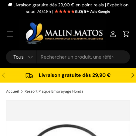
🚚 Livraison gratuite dès 29,90 € en point relais | Expédition
Aller au contenu
★★★★★
5,0/5
sous 24/48h |
✦ Avis Google
Se connec
Pani
Recherche
Type de produit
Tous
Précédent
Sui
Livraison gratuite dès 29,90 €
Accueil
Ressort Plaque Embrayage Honda
Passer aux informations produits