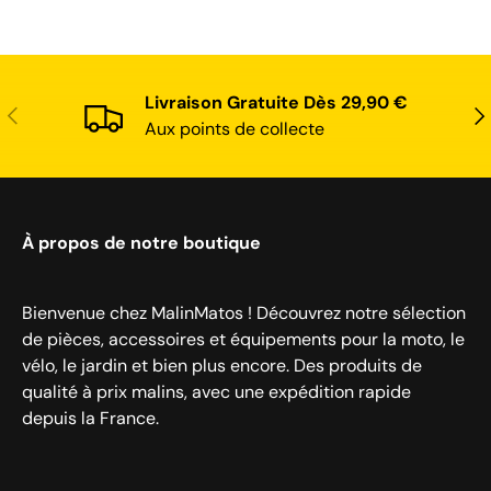
Livraison Gratuite Dès 29,90 €
Précédent
Sui
Aux points de collecte
À propos de notre boutique
Bienvenue chez MalinMatos ! Découvrez notre sélection
de pièces, accessoires et équipements pour la moto, le
vélo, le jardin et bien plus encore. Des produits de
qualité à prix malins, avec une expédition rapide
depuis la France.