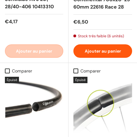
28/40-406 10413310
60mm 22616 Race 28
Prix habituel
€4,17
Prix habituel
€6,50
Stock très faible (6 unités)
Ajouter au panier
Ajouter au panier
Comparer
Comparer
Épuisé
Épuisé