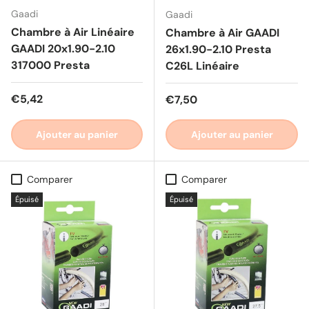
Gaadi
Gaadi
Chambre à Air Linéaire
Chambre à Air GAADI
GAADI 20x1.90-2.10
26x1.90-2.10 Presta
317000 Presta
C26L Linéaire
Prix habituel
€5,42
Prix habituel
€7,50
Ajouter au panier
Ajouter au panier
Comparer
Comparer
Épuisé
Épuisé