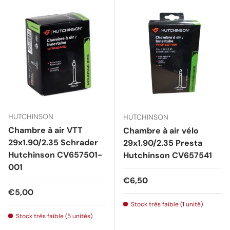
HUTCHINSON
HUTCHINSON
Chambre à air VTT
Chambre à air vélo
29x1.90/2.35 Schrader
29x1.90/2.35 Presta
Hutchinson CV657501-
Hutchinson CV657541
001
Prix habituel
€6,50
Prix habituel
€5,00
Stock très faible (1 unité)
Stock très faible (5 unités)