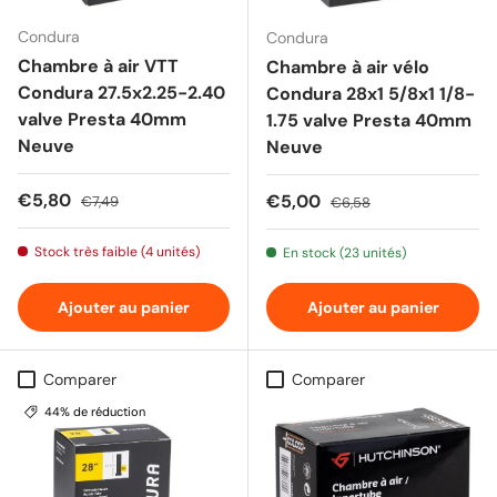
Condura
Condura
Chambre à air VTT
Chambre à air vélo
Condura 27.5x2.25-2.40
Condura 28x1 5/8x1 1/8-
valve Presta 40mm
1.75 valve Presta 40mm
Neuve
Neuve
Prix soldé
Prix habituel
€5,80
Prix soldé
Prix habituel
€5,00
€7,49
€6,58
Stock très faible (4 unités)
En stock (23 unités)
Ajouter au panier
Ajouter au panier
Comparer
Comparer
44% de réduction