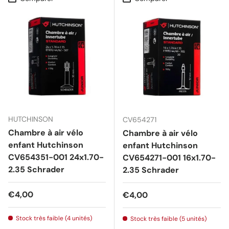
HUTCHINSON
CV654271
Chambre à air vélo
Chambre à air vélo
enfant Hutchinson
enfant Hutchinson
CV654351-001 24x1.70-
CV654271-001 16x1.70-
2.35 Schrader
2.35 Schrader
Prix habituel
€4,00
Prix habituel
€4,00
Stock très faible (4 unités)
Stock très faible (5 unités)