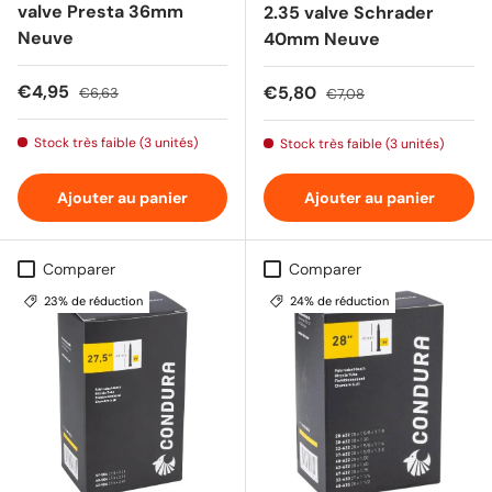
valve Presta 36mm
2.35 valve Schrader
Neuve
40mm Neuve
Prix soldé
Prix habituel
€4,95
Prix soldé
Prix habituel
€5,80
€6,63
€7,08
Stock très faible (3 unités)
Stock très faible (3 unités)
Ajouter au panier
Ajouter au panier
Comparer
Comparer
23% de réduction
24% de réduction