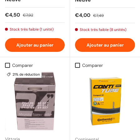
Prix soldé
Prix habituel
€4,50
Prix soldé
Prix habituel
€4,00
€7,92
€7,49
Stock très faible (1 unité)
Stock très faible (8 unités)
Ajouter au panier
Ajouter au panier
Comparer
Comparer
21% de réduction
Vittoria
Continental