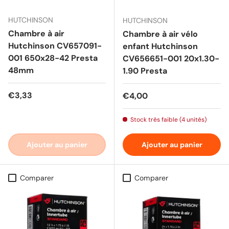
HUTCHINSON
HUTCHINSON
Chambre à air
Chambre à air vélo
Hutchinson CV657091-
enfant Hutchinson
001 650x28-42 Presta
CV656651-001 20x1.30-
48mm
1.90 Presta
Prix habituel
€3,33
Prix habituel
€4,00
Stock très faible (4 unités)
Ajouter au panier
Ajouter au panier
Comparer
Comparer