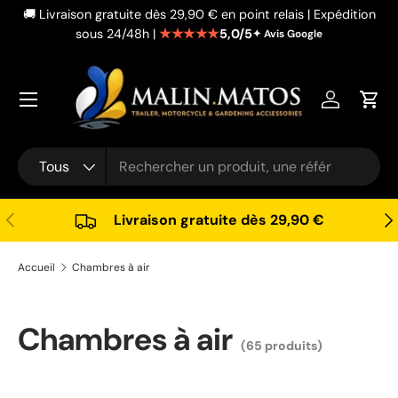
🚚 Livraison gratuite dès 29,90 € en point relais | Expédition
Aller au contenu
★★★★★
5,0/5
sous 24/48h |
✦ Avis Google
Se connec
Pani
Recherche
Type de produit
Tous
Précédent
Sui
Livraison gratuite dès 29,90 €
Accueil
Chambres à air
Chambres à air
(65 produits)