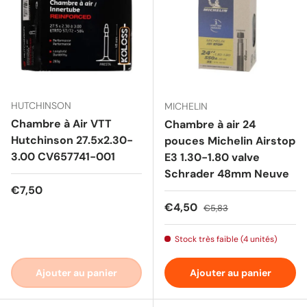
HUTCHINSON
MICHELIN
Chambre à Air VTT
Chambre à air 24
Hutchinson 27.5x2.30-
pouces Michelin Airstop
3.00 CV657741-001
E3 1.30-1.80 valve
Schrader 48mm Neuve
Prix habituel
€7,50
Prix soldé
Prix habituel
€4,50
€5,83
Stock très faible (4 unités)
Ajouter au panier
Ajouter au panier