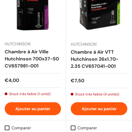
HUTCHINSON
HUTCHINSON
Chambre à Air Ville
Chambre à Air VTT
Hutchinson 700x37-50
Hutchinson 26x1.70-
CV657981-001
2.35 CV657041-001
Prix habituel
€4,00
Prix habituel
€7,50
Stock très faible (1 unité)
Stock très faible (4 unités)
Ajouter au panier
Ajouter au panier
Comparer
Comparer