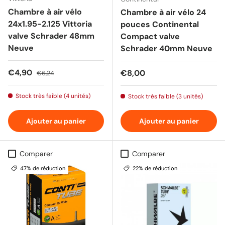
Chambre à air vélo
Chambre à air vélo 24
24x1.95-2.125 Vittoria
pouces Continental
valve Schrader 48mm
Compact valve
Neuve
Schrader 40mm Neuve
Prix soldé
Prix habituel
€4,90
Prix habituel
€8,00
€6,24
Stock très faible (4 unités)
Stock très faible (3 unités)
Ajouter au panier
Ajouter au panier
Comparer
Comparer
47% de réduction
22% de réduction