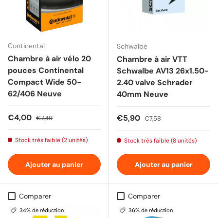
Continental
Schwalbe
Chambre à air vélo 20
Chambre à air VTT
pouces Continental
Schwalbe AV13 26x1.50-
Compact Wide 50-
2.40 valve Schrader
62/406 Neuve
40mm Neuve
Prix soldé
Prix habituel
€4,00
Prix soldé
Prix habituel
€5,90
€7,49
€7,58
Stock très faible (2 unités)
Stock très faible (8 unités)
Ajouter au panier
Ajouter au panier
Comparer
Comparer
34% de réduction
36% de réduction