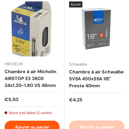
Épuisé
MICHELIN
Schwalbe
Chambre à air Michelin
Chambre à air Schwalbe
AIRSTOP E3 3605
SV5A 450x55A 18\"
24x1.30-1.80 VS 48mm
Presta 40mm
Prix habituel
€5,50
Prix habituel
€4,25
Stock très faible (2 unités)
Ajouter au panier
Ajouter au panier