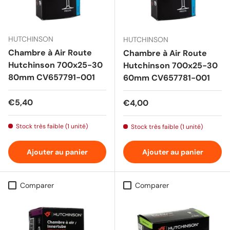
HUTCHINSON
HUTCHINSON
Chambre à Air Route
Chambre à Air Route
Hutchinson 700x25-30
Hutchinson 700x25-30
80mm CV657791-001
60mm CV657781-001
Prix habituel
€5,40
Prix habituel
€4,00
Stock très faible (1 unité)
Stock très faible (1 unité)
Ajouter au panier
Ajouter au panier
Comparer
Comparer