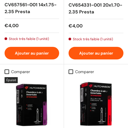
CV657561-001 14x1.75-
CV654331-001 20x1.70-
2.35 Presta
2.35 Presta
Prix habituel
€4,00
Prix habituel
€4,00
Stock très faible (1 unité)
Stock très faible (1 unité)
Ajouter au panier
Ajouter au panier
Comparer
Comparer
Épuisé