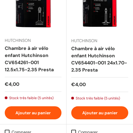
HUTCHINSON
HUTCHINSON
Chambre à air vélo
Chambre à air vélo
enfant Hutchinson
enfant Hutchinson
CV654261-001
CV654401-001 24x1.70-
12.5x1.75-2.35 Presta
2.35 Presta
Prix habituel
€4,00
Prix habituel
€4,00
Stock très faible (5 unités)
Stock très faible (5 unités)
Ajouter au panier
Ajouter au panier
Comparer
Comparer