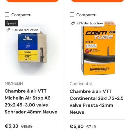
Comparer
Comparer
Épuisé
23% de réduction
60% de réduction
MICHELIN
Continental
Chambre à air VTT
Chambre à air VTT
Michelin Air Stop A6
Continental 26x1.75-2.5
29x2.45-3.00 valve
valve Presta 42mm
Schrader 48mm Neuve
Neuve
Prix soldé
Prix habituel
€5,33
Prix soldé
Prix habituel
€5,80
€13,33
€7,49