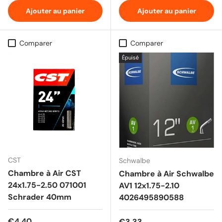
Ajouter au panier
Ajouter au panier
Comparer
Comparer
Épuisé
CST
Schwalbe
Chambre à Air CST
Chambre à Air Schwalbe
24x1.75-2.50 071001
AV1 12x1.75-2.10
Schrader 40mm
4026495890588
Prix habituel
€4,40
Prix habituel
€3,33