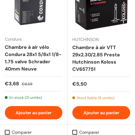
Condura
HUTCHINSON
Chambre à air vélo
Chambre à air VTT
Condura 28x1 5/8x1 1/8-
29x2.30/2.85 Presta
1.75 valve Schrader
Hutchinson Koloss
40mm Neuve
CV657751
Prix soldé
Prix habituel
€3,68
Prix habituel
€5,50
€6,58
En stock (21 unités)
Stock faible (9 unités)
Ajouter au panier
Ajouter au panier
Comparer
Comparer