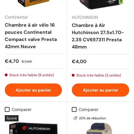
Continental
HUTCHINSON
Chambre à air vélo 16
Chambre à Air
pouces Continental
Hutchinson 27.5x1.70-
Compact valve Presta
2.35 CV657311 Presta
42mm Neuve
48mm
Prix soldé
Prix habituel
€4,70
Prix habituel
€4,00
€7,49
Stock très faible (8 unités)
Stock très faible (3 unités)
Ajouter au panier
Ajouter au panier
Comparer
Comparer
Épuisé
23% de réduction