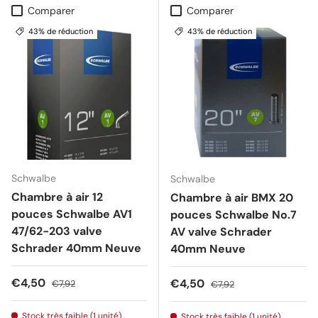
Comparer
Comparer
43% de réduction
43% de réduction
Schwalbe
Schwalbe
Chambre à air 12
Chambre à air BMX 20
pouces Schwalbe AV1
pouces Schwalbe No.7
47/62-203 valve
AV valve Schrader
Schrader 40mm Neuve
40mm Neuve
Prix soldé
Prix habituel
€4,50
Prix soldé
Prix habituel
€4,50
€7,92
€7,92
Stock très faible (1 unité)
Stock très faible (1 unité)