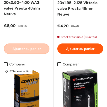
20x3.50-4.00 WAG
20x1.95-2.125 Vittoria
valve Presta 48mm
valve Presta 48mm
Neuve
Neuve
Prix soldé
Prix habituel
€8,00
Prix soldé
Prix habituel
€4,20
€18,25
€5,79
Stock très faible (6 unités)
Ajouter au panier
Ajouter au panier
Comparer
Comparer
37% de réduction