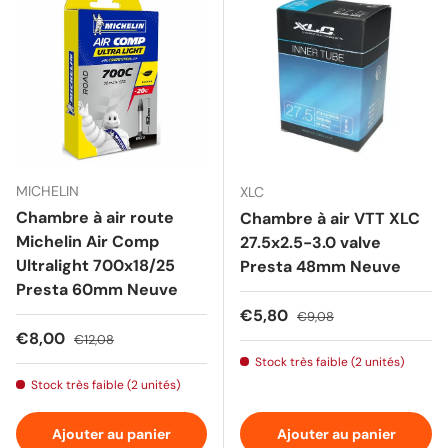
MICHELIN
XLC
Chambre à air route
Chambre à air VTT XLC
Michelin Air Comp
27.5x2.5-3.0 valve
Ultralight 700x18/25
Presta 48mm Neuve
Presta 60mm Neuve
Prix soldé
Prix habituel
€5,80
€9,08
Prix soldé
Prix habituel
€8,00
€12,08
Stock très faible (2 unités)
Stock très faible (2 unités)
Ajouter au panier
Ajouter au panier