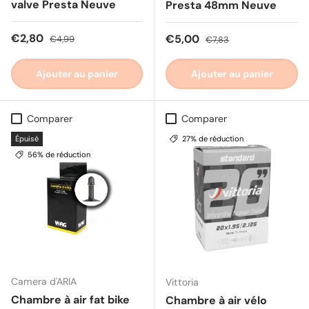
valve Presta Neuve
Presta 48mm Neuve
Prix soldé
Prix habituel
€2,80
Prix soldé
Prix habituel
€5,00
€4,99
€7,83
Ajouter au panier
Ajouter au panier
Comparer
Comparer
Épuisé
27% de réduction
56% de réduction
Camera d'ARIA
Vittoria
Chambre à air fat bike
Chambre à air vélo