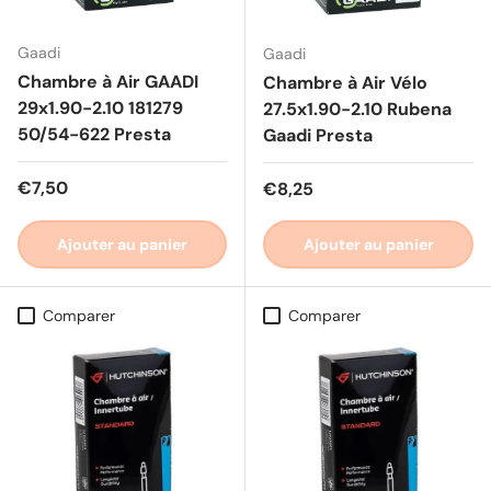
Gaadi
Gaadi
Chambre à Air GAADI
Chambre à Air Vélo
29x1.90-2.10 181279
27.5x1.90-2.10 Rubena
50/54-622 Presta
Gaadi Presta
Prix habituel
€7,50
Prix habituel
€8,25
Ajouter au panier
Ajouter au panier
Comparer
Comparer