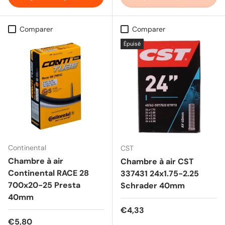
Comparer
Comparer
Épuisé
Continental
CST
Chambre à air
Chambre à air CST
Continental RACE 28
337431 24x1.75-2.25
700x20-25 Presta
Schrader 40mm
40mm
Prix habituel
€4,33
Prix habituel
€5,80