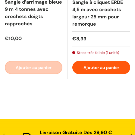
Sangle d’arrimage bleue
Sangle à cliquet ERDE
9 m 4 tonnes avec
4,5 m avec crochets
crochets doigts
largeur 25 mm pour
rapprochés
remorque
Prix habituel
€10,00
Prix habituel
€8,33
Stock très faible (1 unité)
Ajouter au panier
Ajouter au panier
Livraison Gratuite Dès 29,90 €
Précédent
Sui