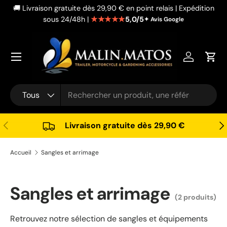
🚚 Livraison gratuite dès 29,90 € en point relais | Expédition
Aller au contenu
★★★★★
5,0/5
sous 24/48h |
✦ Avis Google
Se connec
Pani
Recherche
Type de produit
Tous
Précédent
Sui
Livraison gratuite dès 29,90 €
Accueil
Sangles et arrimage
Sangles et arrimage
(2 produits)
Retrouvez notre sélection de sangles et équipements