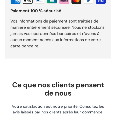
1350 pour identifier précisément ce composant. Dimensions
: conditionnement blister de 2 pièces. Installation et
Paiement 100 % sécurisé
utilisation Vérifiez la référence, les dimensions et la
compatibilité avant montage. Installez le produit sur un
équipement propre et à l’arrêt, puis contrôlez le serrage, le
Vos informations de paiement sont traitées de
maintien et le fonctionnement avant utilisation. Pourquoi
manière entièrement sécurisée. Nous ne stockons
acheter chez MalinMatos ? Produit neuf. Livraison rapide.
jamais vos coordonnées bancaires et n'avons à
Livraison offerte dès 29,90 € d’achat. Expédition soignée.
aucun moment accès aux informations de votre
Paiement sécurisé. Service client réactif. Entreprise
française.
carte bancaire.
Ce que nos clients pensent
de nous
Votre satisfaction est notre priorité. Consultez les
avis laissés par nos clients après leur commande.