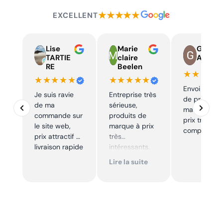
★★★★★
EXCELLENT
Lise
Marie
Guy
TARTIE
claire
Auger
RE
Beelen
★★★★
★★★★★
★★★★★
Envoi rapid
Je suis ravie
Entreprise très
de produits
de ma
sérieuse,
marque à u
commande sur
produits de
prix très
le site web,
marque à prix
compétitif
prix attractif et
très
livraison rapide
intéressants.
Excellent suivi !
Lire la suite
Je
recommande !