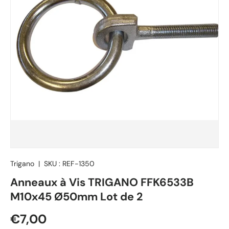
Trigano
|
SKU :
REF-1350
Anneaux à Vis TRIGANO FFK6533B
M10x45 Ø50mm Lot de 2
Prix habituel
€7,00