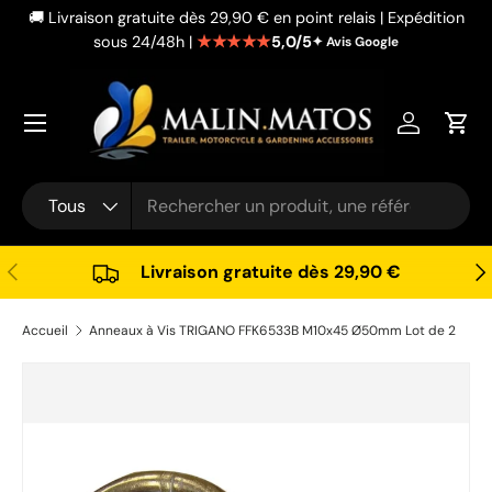
🚚 Livraison gratuite dès 29,90 € en point relais | Expédition
Aller au contenu
★★★★★
5,0/5
sous 24/48h |
✦ Avis Google
Se connec
Pani
Recherche
Type de produit
Tous
Précédent
Sui
Livraison gratuite dès 29,90 €
Accueil
Anneaux à Vis TRIGANO FFK6533B M10x45 Ø50mm Lot de 2
Passer aux informations produits