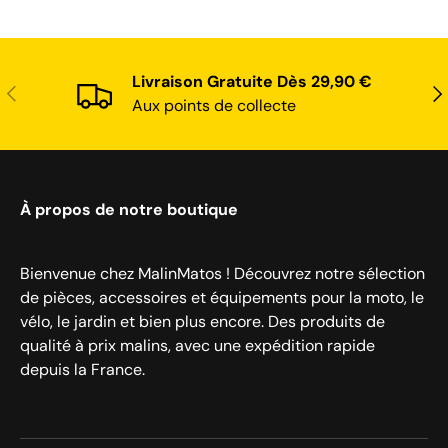
Livraison Gratuite Dès 29,90 €
Précédent
Sui
Aux points de collecte
À propos de notre boutique
Bienvenue chez MalinMatos ! Découvrez notre sélection
de pièces, accessoires et équipements pour la moto, le
vélo, le jardin et bien plus encore. Des produits de
qualité à prix malins, avec une expédition rapide
depuis la France.