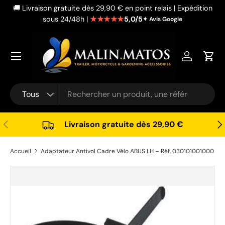
🚚 Livraison gratuite dès 29,90 € en point relais | Expédition
Aller au contenu
★★★★★
5,0/5
sous 24/48h |
✦ Avis Google
Se connec
Pani
Recherche
Type de produit
Tous
Précédent
Sui
Livraison gratuite dès 29,90 €
Accueil
Adaptateur Antivol Cadre Vélo ABUS LH – Réf. 030101001000
Passer aux informations produits