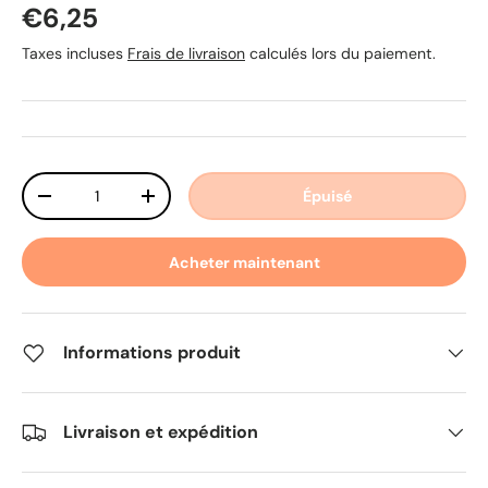
Prix habituel
€6,25
Taxes incluses
Frais de livraison
calculés lors du paiement.
Qté
Épuisé
Diminuer la quantité
Augmenter la quantité
Acheter maintenant
Informations produit
Livraison et expédition