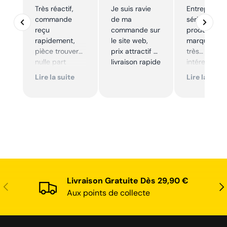
Très réactif,
Je suis ravie
Entreprise t
commande
de ma
sérieuse,
reçu
commande sur
produits de
rapidement,
le site web,
marque à pr
pièce trouver
prix attractif et
très
nulle part
livraison rapide
intéressants
ailleurs et
Excellent sui
Lire la suite
Lire la suite
conforme. Je
Je
recommande
recommande
Livraison Gratuite Dès 29,90 €
Précédent
Sui
Aux points de collecte