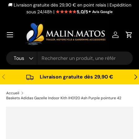
🚚 Livraison gratuite dès 29,90 € en point relais | Expédition
Aller au contenu
★★★★★
5,0/5
sous 24/48h |
✦ Avis Google
Se connec
Pani
Recherche
Type de produit
Tous
Précédent
Sui
Livraison gratuite dès 29,90 €
Accueil
Baskets Adidas Gazelle Indoor Kith IH0120 Ash Purple pointure 42
Passer aux informations produits