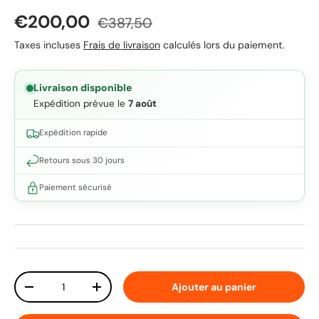
Prix soldé
Prix habituel
€200,00
€387,50
Taxes incluses
Frais de livraison
calculés lors du paiement.
Livraison disponible
Expédition prévue le
7 août
Expédition rapide
Retours sous 30 jours
Paiement sécurisé
Qté
Ajouter au panier
Diminuer la quantité
Augmenter la quantité