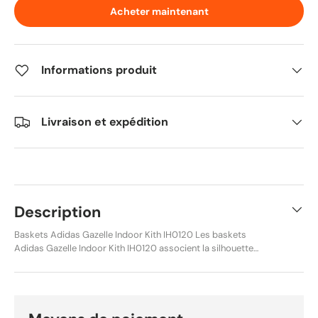
Acheter maintenant
Informations produit
Livraison et expédition
Description
Baskets Adidas Gazelle Indoor Kith IH0120 Les baskets
Adidas Gazelle Indoor Kith IH0120 associent la silhouette
rétro de la Gazelle Indoor à une collaboration Kith Classics.
Le coloris Ash Purple / Ice Purple / Gum mêle des nuances
violettes douces à une semelle extérieure gomme
emblématique. Cette paire lifestyle en pointure 42 EU utilise
une tige premium en nubuck, un renfort d’avant-pied en