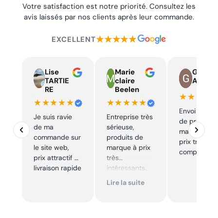
Votre satisfaction est notre priorité. Consultez les
avis laissés par nos clients après leur commande.
★★★★★
EXCELLENT
Lise
Marie
Guy
TARTIE
claire
Auger
RE
Beelen
★★★★
★★★★★
★★★★★
Envoi rapid
Je suis ravie
Entreprise très
de produits
de ma
sérieuse,
marque à u
commande sur
produits de
prix très
le site web,
marque à prix
compétitif
prix attractif et
très
livraison rapide
intéressants.
Excellent suivi !
Lire la suite
Je
recommande !