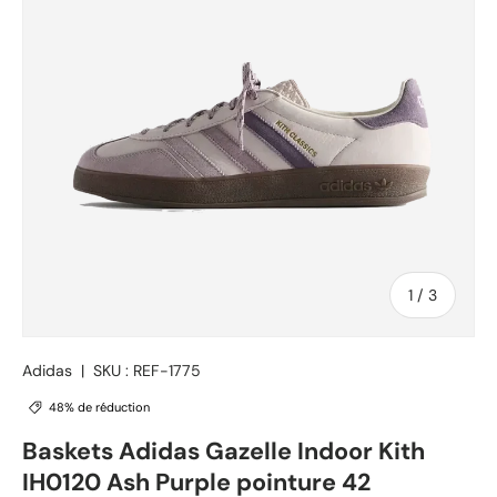
de
1
/
3
Adidas
|
SKU :
REF-1775
48% de réduction
Baskets Adidas Gazelle Indoor Kith
IH0120 Ash Purple pointure 42