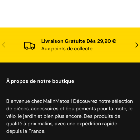
Livraison Gratuite Dès 29,90 €
Précédent
Sui
Aux points de collecte
À propos de notre boutique
Bienvenue chez MalinMatos ! Découvrez notre sélection
de pièces, accessoires et équipements pour la moto, le
vélo, le jardin et bien plus encore. Des produits de
qualité à prix malins, avec une expédition rapide
depuis la France.