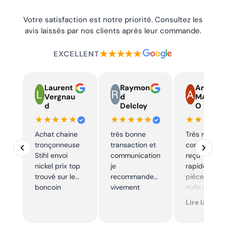
Votre satisfaction est notre priorité. Consultez les
avis laissés par nos clients après leur commande.
★★★★★
EXCELLENT
Laurent
Raymon
Armand
Vergnau
d
MARTIN
d
Delcloy
O
★★★★★
★★★★★
★★★★
Achat chaine
très bonne
Très réactif,
tronçonneuse
transaction et
commande
Stihl envoi
communication
reçu
nickel prix top
je
rapidement,
trouvé sur le
recommande
pièce trouve
boncoin
vivement
nulle part
ailleurs et
Lire la suite
conforme. J
recommand