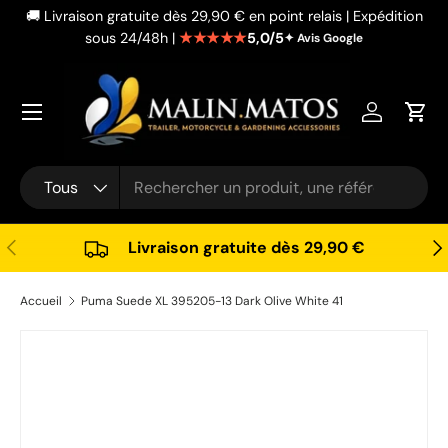
🚚 Livraison gratuite dès 29,90 € en point relais | Expédition
Aller au contenu
★★★★★
5,0/5
sous 24/48h |
✦ Avis Google
Se connec
Pani
Recherche
Type de produit
Tous
Précédent
Sui
Livraison gratuite dès 29,90 €
Accueil
Puma Suede XL 395205-13 Dark Olive White 41
Passer aux informations produits