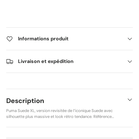
Informations produit
Livraison et expédition
Description
Puma Suede XL, version revisitée de l’iconique Suede avec
silhouette plus massive et look rétro tendance. Référence
produit : 395205-13. Coloris Dark Olive / Puma White,
combinaison élégante et facile à assortir au quotidien. Tige
en suède avec semelle extérieure en caoutchouc pour une