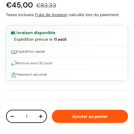
Prix soldé
Prix habituel
€45,00
€83,33
Taxes incluses
Frais de livraison
calculés lors du paiement.
Livraison disponible
Expédition prévue le
11 août
Expédition rapide
Retours sous 30 jours
Paiement sécurisé
Qté
Ajouter au panier
Diminuer la quantité
Augmenter la quantité