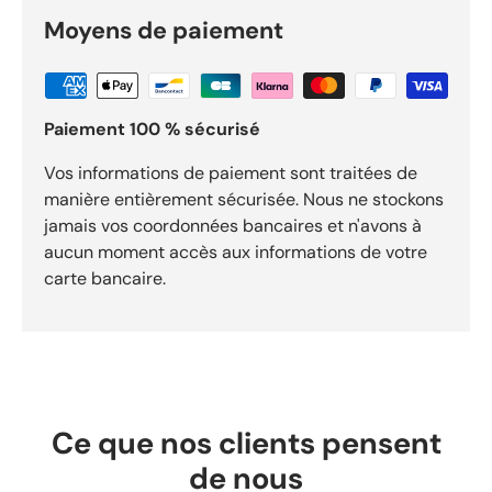
bonne adhérence et un style intemporel. Caractéristiques
techniques Marque Puma Modèle Suede XL Référence
Moyens de paiement
395205-13 Coloris Dark Olive / Puma White Taille EUR 41
Équivalence UK 7.5 / US 8.5 / CM 26.5 Catégorie Lifestyle
Version Adulte Points forts Modèle : Puma Suede XL en
pointure XL. Coloris : Dark Olive / Puma White pour un style
Paiement 100 % sécurisé
identifiable dès le premier regard. Usage : chaussure lifestyle
pour un port cohérent avec son profil. Expédition sous 24h.
Livraison gratuite dès 29,90 €. Retours acceptés sous 30
Vos informations de paiement sont traitées de
jours.
manière entièrement sécurisée. Nous ne stockons
jamais vos coordonnées bancaires et n'avons à
aucun moment accès aux informations de votre
carte bancaire.
Ce que nos clients pensent
de nous