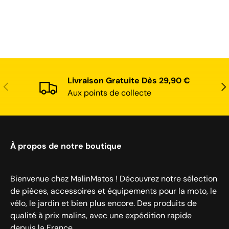
Livraison Gratuite Dès 29,90 €
Précédent
Sui
Aux points de collecte
À propos de notre boutique
Bienvenue chez MalinMatos ! Découvrez notre sélection
de pièces, accessoires et équipements pour la moto, le
vélo, le jardin et bien plus encore. Des produits de
qualité à prix malins, avec une expédition rapide
depuis la France.