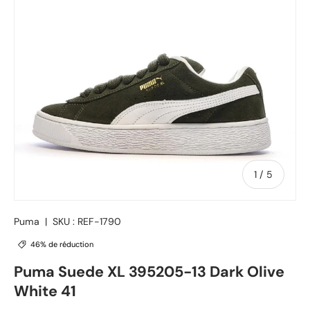
de
1
/
5
Puma
|
SKU :
REF-1790
46% de réduction
Puma Suede XL 395205-13 Dark Olive
White 41