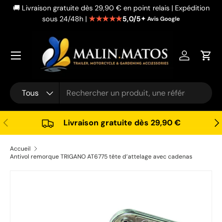
🚚 Livraison gratuite dès 29,90 € en point relais | Expédition
Aller au contenu
★★★★★
5,0/5
sous 24/48h |
✦ Avis Google
Se connec
Pani
Recherche
Type de produit
Tous
Précédent
Sui
Livraison gratuite dès 29,90 €
Accueil
Antivol remorque TRIGANO AT6775 tête d’attelage avec cadenas
Passer aux informations produits