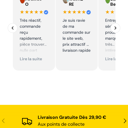
O
RE
Beelen
★★★★★
★★★★★
★★★★
Très réactif,
Je suis ravie
Entreprise t
commande
de ma
sérieuse,
reçu
commande sur
produits de
rapidement,
le site web,
marque à pr
pièce trouver
prix attractif et
très
nulle part
livraison rapide
intéressants
ailleurs et
Excellent sui
Lire la suite
Lire la suite
conforme. Je
Je
recommande
recommande
Livraison Gratuite Dès 29,90 €
Précédent
Sui
Aux points de collecte