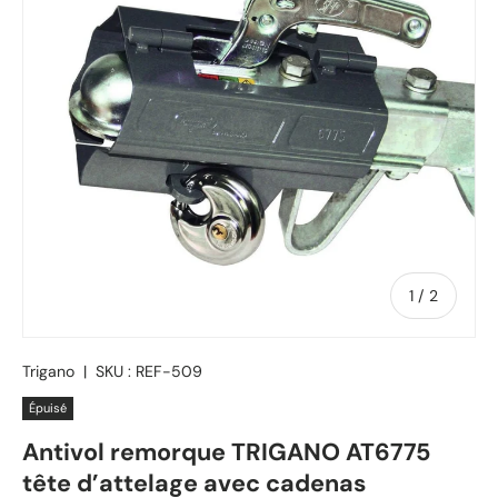
de
1
/
2
Trigano
|
SKU :
REF-509
Épuisé
Antivol remorque TRIGANO AT6775
tête d’attelage avec cadenas