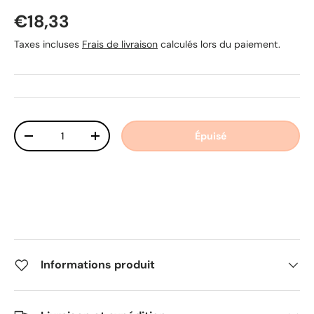
Prix habituel
€18,33
Taxes incluses
Frais de livraison
calculés lors du paiement.
Qté
Épuisé
Diminuer la quantité
Augmenter la quantité
Informations produit