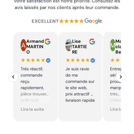
Votre satisfaction est notre priorité. Consultez les
avis laissés par nos clients après leur commande.
★★★★★
EXCELLENT
Armand
Lise
Marie
MARTIN
TARTIE
claire
O
RE
Beelen
★★★★★
★★★★★
★★★★
Très réactif,
Je suis ravie
Entreprise t
commande
de ma
sérieuse,
reçu
commande sur
produits de
rapidement,
le site web,
marque à pr
pièce trouver
prix attractif et
très
nulle part
livraison rapide
intéressants
ailleurs et
Excellent sui
Lire la suite
Lire la suite
conforme. Je
Je
recommande
recommande