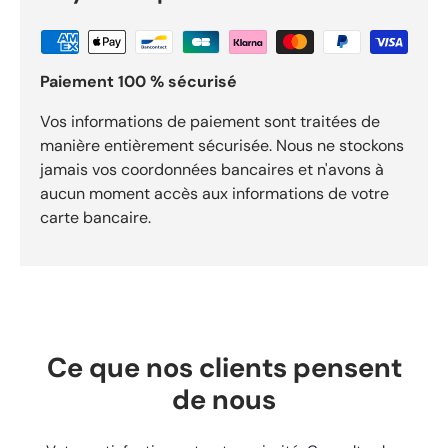
compatibles : Points forts Pièce : Câble d’embrayage
Castelgarden 381000672/0 origine pour usage motoculture.
Référence : REF-249 pour identifier précisément ce
composant. Fonction : Ce câble assure la commande de
Paiement 100 % sécurisé
l’embrayage / traction et garantit un fonctionnement
conforme aux spécifications d’origine. Expédition sous 24h.
Livraison gratuite dès 29,90 €. Retours acceptés sous 30
Vos informations de paiement sont traitées de
jours.
manière entièrement sécurisée. Nous ne stockons
jamais vos coordonnées bancaires et n'avons à
aucun moment accès aux informations de votre
carte bancaire.
Ce que nos clients pensent
de nous