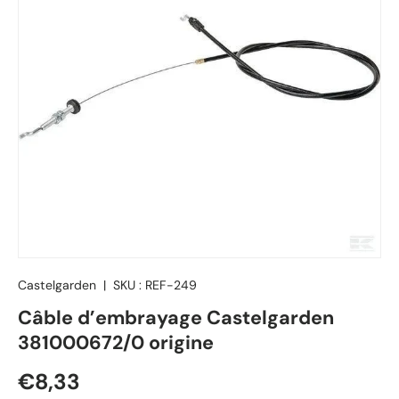
Castelgarden
|
SKU :
REF-249
Câble d’embrayage Castelgarden
381000672/0 origine
Prix habituel
€8,33