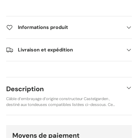
Informations produit
Livraison et expédition
Description
Câble d’embrayage d’origine constructeur Castelgarden ,
destiné aux tondeuses compatibles listées ci-dessous. Ce
câble assure la commande de l’embrayage / traction et
garantit un fonctionnement conforme aux spécifications
d’origine. Produit origine , idéal pour remplacer un câble usé
tout en conservant la fiabilité et la sécurité de la machine.
Caractéristiques techniques : Références d’origine
Moyens de paiement