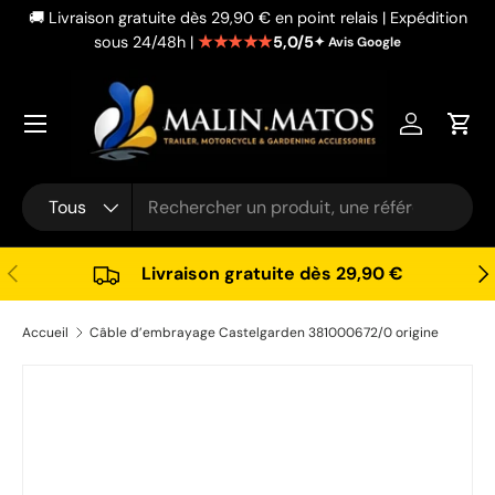
🚚 Livraison gratuite dès 29,90 € en point relais | Expédition
Aller au contenu
★★★★★
5,0/5
sous 24/48h |
✦ Avis Google
Se connec
Pani
Recherche
Type de produit
Tous
Précédent
Sui
Livraison gratuite dès 29,90 €
Accueil
Câble d’embrayage Castelgarden 381000672/0 origine
Passer aux informations produits