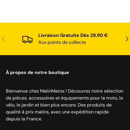
Livraison Gratuite Dès 29,90 €
Précédent
Sui
Aux points de collecte
À propos de notre boutique
Bienvenue chez MalinMatos ! Découvrez notre sélection
de pièces, accessoires et équipements pour la moto, le
vélo, le jardin et bien plus encore. Des produits de
qualité à prix malins, avec une expédition rapide
depuis la France.