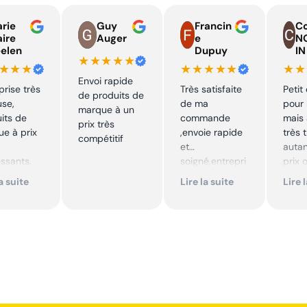
rie
Guy
Francin
Co
aire
Auger
e
N
elen
Dupuy
IN
★★★★★
★★★
★★★★★
★★
Envoi rapide
prise très
Très satisfaite
Petit
de produits de
use,
de ma
pour 
marque à un
its de
commande
mais 
prix très
e à prix
,envoie rapide
très 
compétitif
et
autan
essants.
soigné,entrepri
prix 
ent suivi !
se sérieuse
quali
la suite
Lire la suite
Lire 
,tarif bas et
produ
mmande !
avantageux .
je
Encore merci !!
reco