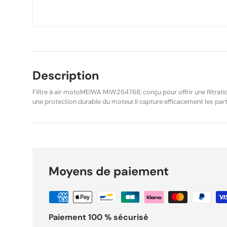
Description
Filtre à air motoMEIWA MIW264768, conçu pour offrir une filtratio
une protection durable du moteur.Il capture efficacement les parti
afin d’assurer une entrée d’air propre, optimisant la combustion 
des performances moteur. Fabriqué avec des matériaux de haute qu
conditions d’utilisation exigeantes et garantit une excellente long
directement le filtre d’origineHonda 17210-MGS-D30, sans modifi
alternative équivalente à la référenceHIFLOFILTRO HFA1715. Idéal po
fiabilité à long terme de votre moto. Caractéristiques : Marque :
Moyens de paiement
MIW264768 Type de filtre : Filtre à air Fonction : Filtration optima
réduction de l’usure Compatibilités : Honda CTX 700 – 2014, 20
Integra – 2012, 2013, 2014 Honda NC 700 S / DC – 2012, 2013, 
2012, 2013, 2014, 2015 Honda NC 700 X – 2012, 2013, 2014, 2015
2014, 2015, 2016 Honda NC 750 S / X – 2014, 2015 Honda NC 750 
Paiement 100 % sécurisé
NeufProduit d’origine MEIWA Ref vendeur : K Points forts Pièce : Filtre à air MEIWA
MIW264768 Honda NC / CTX 700 / 750 pour usage moto/quad. Référence : REF-1211 pour