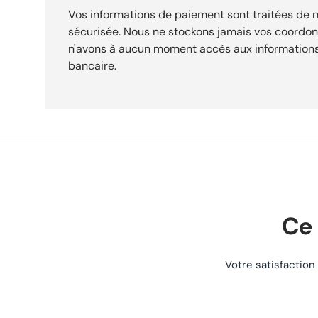
identifier précisément ce composant. Fonction : ce filtre résiste aux conditions d’utilisation
Vos informations de paiement sont traitées de
exigeantes et garantit une excellente longévité. Expédition sous 24h. Livraison gratuite dès
sécurisée. Nous ne stockons jamais vos coordo
29,90 €. Retours acceptés sous 30 jours.
n'avons à aucun moment accès aux informations
bancaire.
Ce 
Votre satisfaction