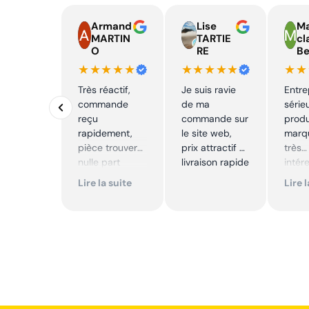
Armand
Lise
Ma
MARTIN
TARTIE
cl
O
RE
Be
★★★★★
★★★★★
★★
Très réactif,
Je suis ravie
Entre
commande
de ma
série
reçu
commande sur
produ
rapidement,
le site web,
marqu
pièce trouver
prix attractif et
très
nulle part
livraison rapide
intér
ailleurs et
Excell
Lire la suite
Lire 
conforme. Je
Je
recommande
reco