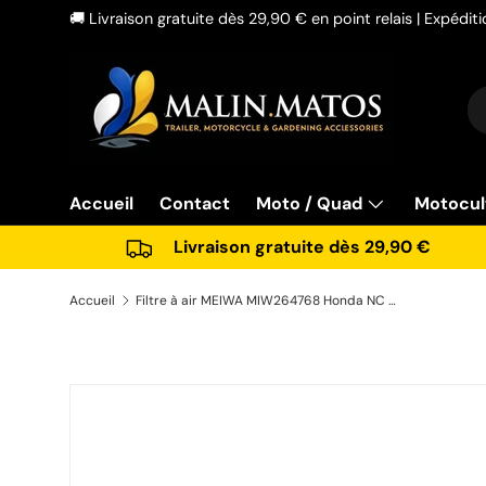
🚚 Livraison gratuite dès 29,90 € en point relais | Expédi
Aller au contenu
Re
Ty
Accueil
Contact
Moto / Quad
Motocul
Livraison gratuite dès 29,90 €
Accueil
Filtre à air MEIWA MIW264768 Honda NC / CTX 700 / 750
Passer aux informations produits