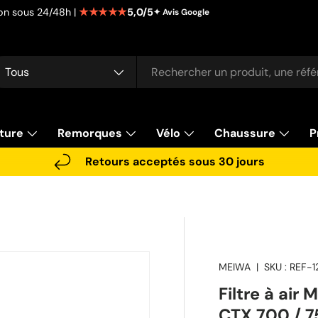
★★★★★
5,0/5
tion sous 24/48h |
✦ Avis Google
cherche
pe de produit
Tous
ture
Remorques
Vélo
Chaussure
P
Retours acceptés sous 30 jours
MEIWA
|
SKU :
REF-12
Filtre à ai
CTX 700 / 