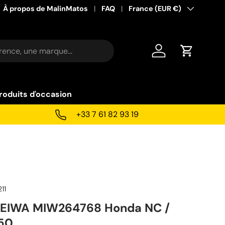
À propos de MalinMatos
FAQ
Pays
France (EUR €)
Se connecter
Panier
roduits d'occasion
+33 7 61 82 93 19
11
r MEIWA MIW264768 Honda NC /
750