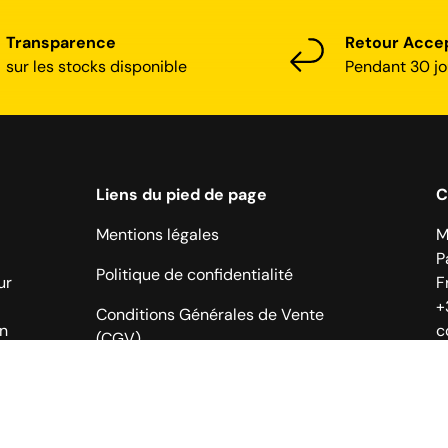
Transparence
Retour Acce
sur les stocks disponible
Pendant 30 jo
Liens du pied de page
C
Mentions légales
M
P
Politique de confidentialité
ur
F
+
Conditions Générales de Vente
on
c
(CGV)
À propos de nous