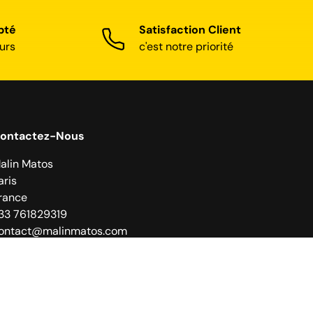
pté
Satisfaction Client
urs
c'est notre priorité
ontactez-Nous
alin Matos
aris
rance
33 761829319
ontact@malinmatos.com