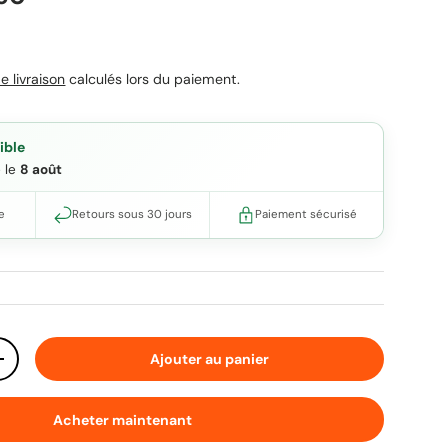
uel
e livraison
calculés lors du paiement.
ible
e le
8 août
e
Retours sous 30 jours
Paiement sécurisé
Ajouter au panier
ité
Augmenter la quantité
Acheter maintenant