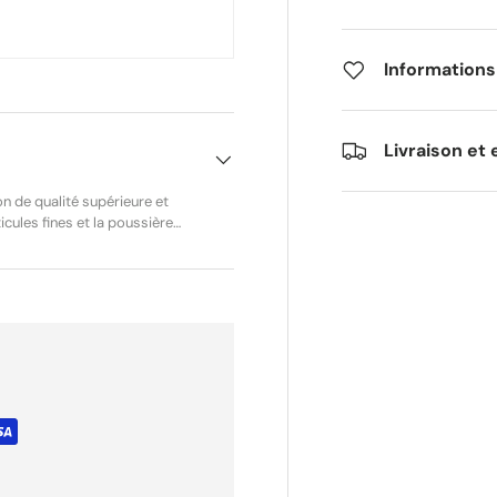
Informations
Livraison et 
n de qualité supérieure et
cules fines et la poussière
et contribuant au maintien
alité, ce filtre résiste aux
évité.Il remplace
cation, et constitue une
ur l’entretien régulier et la
 MEIWA Référence fabricant :
le de l’air moteur et
15, 2016 Honda NC 700
2014 Honda NC 700 XD –
 Honda NC 750 Integra –
XD – 2014, 2015 État :