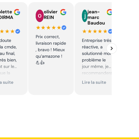
lette
olivier
jean-
n
OIRMA
REIN
marc
l
Baudou
d
★★★★★
★★★
★★★★★
★★
Prix correct,
 doute
Entreprise trés
Acha
livraison rapide
la cmde,
réactive, a
chaî
, bravo ! Mieux
au final,
solutionné mon
Stihl
qu’amazone !
très bien,
problème le
rapid
💪👍
t sur le
jour même, je
parfa
que la
recommandera
s de 
té sur le
i. Articles bien
prix 
la suite
Lire la suite
Lire 
it. Cool,
emballés et
corre
délais
reco
mmande.
respectés.