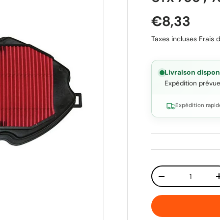
Prix habit
€8,33
Taxes incluses
Frais d
Livraison dispon
Expédition prévu
Expédition rapid
Qté
Diminuer la quant