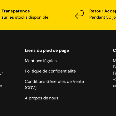
Transparence
Retour Acce
sur les stocks disponible
Pendant 30 jo
Liens du pied de page
C
Mentions légales
M
P
Politique de confidentialité
ur
F
+
Conditions Générales de Vente
on
c
(CGV)
À propos de nous