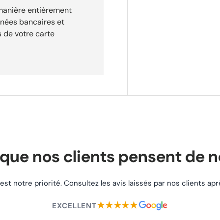
 Escort FLHPE 2008-
 manière entièrement
y-Davidson Street Glide
nnées bancaires et
2010-2012, 2015-
 de votre carte
FLHFB 2023Harley-
que nos clients pensent de 
 est notre priorité. Consultez les avis laissés par nos clients a
★★★★★
EXCELLENT