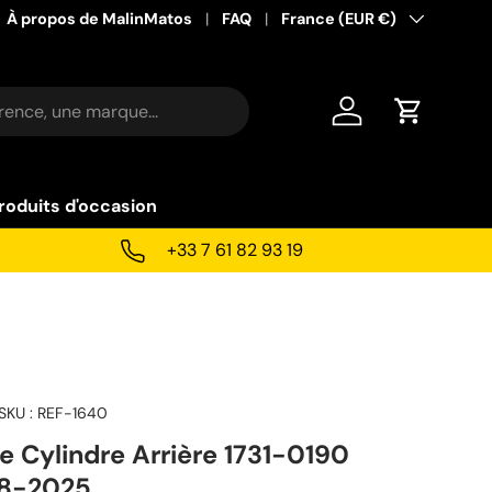
À propos de MalinMatos
FAQ
Pays
France (EUR €)
Se connecter
Panier
roduits d'occasion
+33 7 61 82 93 19
SKU :
REF-1640
e Cylindre Arrière 1731-0190
08-2025