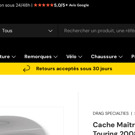
★★★★★
5,0/5
tion sous 24/48h |
✦ Avis Google
cherche
pe de produit
Tous
ture
Remorques
Vélo
Chaussure
P
Retours acceptés sous 30 jours
DRAG SPECIALTIES
|
Cache Maîtr
Touring 20