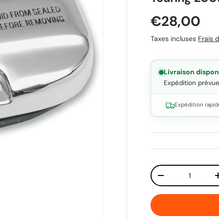
Prix habit
€28,00
Taxes incluses
Frais d
Livraison dispon
Expédition prévu
Expédition rapid
Qté
Diminuer la quant