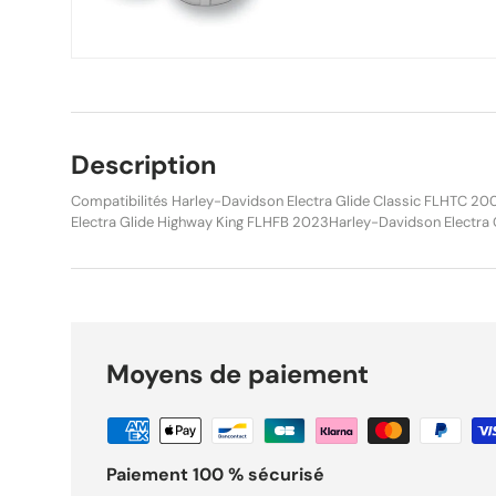
Description
Compatibilités Harley-Davidson Electra Glide Classic FLHTC 2008-2013Harley-Davidson
Electra Glide Highway King FLHFB 2023Harley-Davidson Electra 
2018Harley-Davidson Electra Glide Standard FLHT 2008-2009H
Glide Ultra Classic FLHTCU 2008-2019Harley-Davidson Electra G
FLHTCUSE 2008-2013Harley-Davidson Electra Glide Ultra Clas
2016Harley-Davidson Electra Glide Ultra Limited FLHTK 2010-2
Glide Ultra Limited CVO/SE FLHTKSE 2014-2019Harley-Davidson E
Low FLHTKL 2015-2019Harley-Davidson Road Glide FLTR 2008
Moyens de paiement
Road Glide Custom FLTRX 2010-2013, 2015-2023Harley-Davids
FLTRSE / FLTRXSE 2009, 2012-2013, 2018-2019Harley-Davidson 
2020-2021Harley-Davidson Road Glide Police FLTRXP 2024-2
Glide Special FLTRXS 2015-2021Harley-Davidson Road Glide Ult
2019Harley-Davidson Road Glide Ultra CVO/SE FLTRUSE 2011, 
Paiement 100 % sécurisé
Road King FLHR 2008-2022Harley-Davidson Road King Classi
Davidson Road King CVO/SE FLHRSE 2008, 2013-2014Harley-Dav