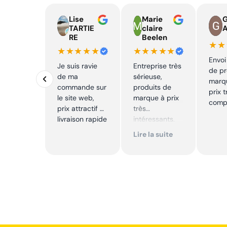
Lise
Marie
TARTIE
claire
RE
Beelen
★★
★★★★★
★★★★★
Envoi
Je suis ravie
Entreprise très
de pr
de ma
sérieuse,
marq
commande sur
produits de
prix t
le site web,
marque à prix
compé
prix attractif et
très
livraison rapide
intéressants.
Excellent suivi !
Lire la suite
Je
recommande !