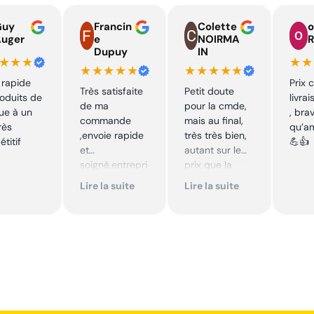
Guy
Francin
Colette
o
Auger
e
NOIRMA
R
Dupuy
IN
★★★
★★
★★★★★
★★★★★
 rapide
Prix 
Très satisfaite
Petit doute
oduits de
livra
de ma
pour la cmde,
ue à un
, bra
commande
mais au final,
rès
qu’a
,envoie rapide
très très bien,
titif
💪👍
et
autant sur le
soigné,entrepri
prix que la
se sérieuse
qualité sur le
Lire la suite
Lire la suite
,tarif bas et
produit. Cool,
avantageux .
je
Encore merci !!
recommande.