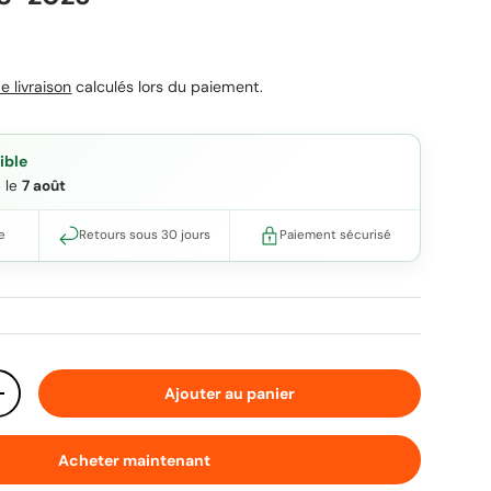
uel
e livraison
calculés lors du paiement.
ible
e le
7 août
e
Retours sous 30 jours
Paiement sécurisé
Ajouter au panier
ité
Augmenter la quantité
Acheter maintenant