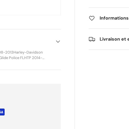
Informations
Livraison et 
Glide Police FLHTP 2014-
arley-Davidson Electra
lide Ultra Classic CVO/SE
sic Low FLHTCUL 2015-
019Harley-Davidson Electra
lectra Glide Ultra Limited
-2009Harley-Davidson
on Road Glide CVO/SE
Road Glide Limited FLTRK
025Harley-Davidson Road
ra FLTRU 2011-2013, 2016-
2015-2016Harley-Davidson
c FLHRC 2008-2013Harley-
idson Road King Police