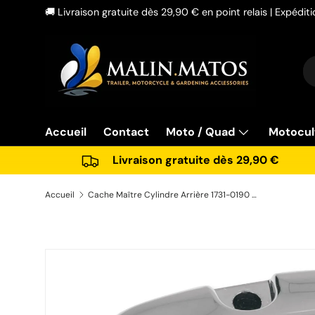
🚚 Livraison gratuite dès 29,90 € en point relais | Expédi
Aller au contenu
Re
Ty
Accueil
Contact
Moto / Quad
Motocul
Livraison gratuite dès 29,90 €
Accueil
Cache Maître Cylindre Arrière 1731-0190 Touring 2008-2025
Passer aux informations produits