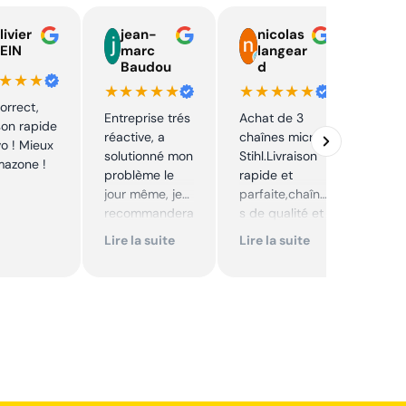
livier
jean-
nicolas
E
EIN
marc
langear
C
Baudou
d
y
★★★
★★★★★
★★★★★
★★
correct,
Entreprise trés
Achat de 3
J'ai 
ison rapide
réactive, a
chaînes micro
pièc
vo ! Mieux
solutionné mon
Stihl.Livraison
mon 
mazone !
problème le
rapide et
prix 
jour même, je
parfaite,chaîne
intér
recommandera
s de qualité et
Envoi
i. Articles bien
prix très
rapi
Lire la suite
Lire la suite
Lire 
emballés et
correct,à
délais
recommander
respectés.