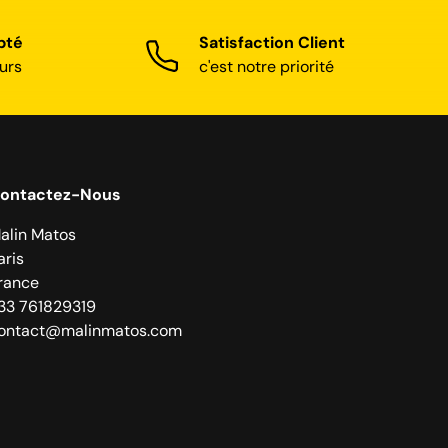
pté
Satisfaction Client
urs
c'est notre priorité
ontactez-Nous
alin Matos
aris
rance
33 761829319
ontact@malinmatos.com