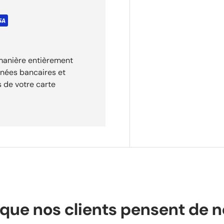
ction Installation rapide et
n sur tapis de réservoir)
CE TANK XSR080 ADVENTUR
K XSR090 BOLTT XSR100
TION XSR070 HOLSTER EVO
quad. Référence :
 manière entièrement
nnées bancaires et
terner entre différentes
 de votre carte
que nos clients pensent de 