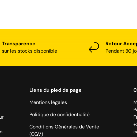
Transparence
Retour Acce
sur les stocks disponible
Pendant 30 jo
Liens du pied de page
C
Mentions légales
M
P
Politique de confidentialité
ur
F
+
Conditions Générales de Vente
on
c
(CGV)