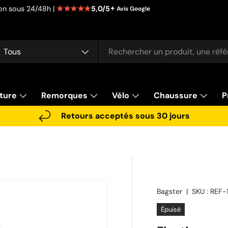
★★★★★
5,0/5
tion sous 24/48h |
✦ Avis Google
cherche
pe de produit
Tous
ture
Remorques
Vélo
Chaussure
P
Retours acceptés sous 30 jours
Bagster
|
SKU :
REF-
Épuisé