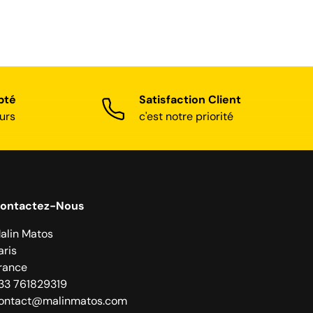
pté
Satisfaction Client
urs
c'est notre priorité
ontactez-Nous
alin Matos
aris
rance
33 761829319
ontact@malinmatos.com