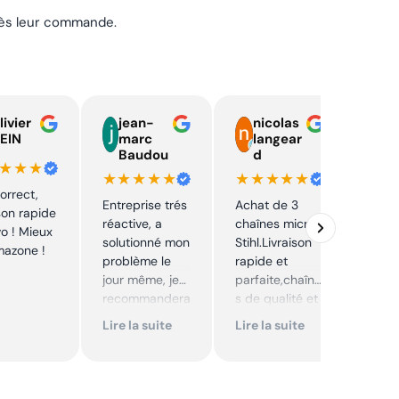
près leur commande.
livier
jean-
nicolas
E
EIN
marc
langear
C
Baudou
d
y
★★★
★★★★★
★★★★★
★★
correct,
Entreprise trés
Achat de 3
J'ai 
ison rapide
réactive, a
chaînes micro
pièc
vo ! Mieux
solutionné mon
Stihl.Livraison
mon 
mazone !
problème le
rapide et
prix 
jour même, je
parfaite,chaîne
intér
recommandera
s de qualité et
Envoi
i. Articles bien
prix très
rapi
Lire la suite
Lire la suite
Lire 
emballés et
correct,à
délais
recommander
respectés.