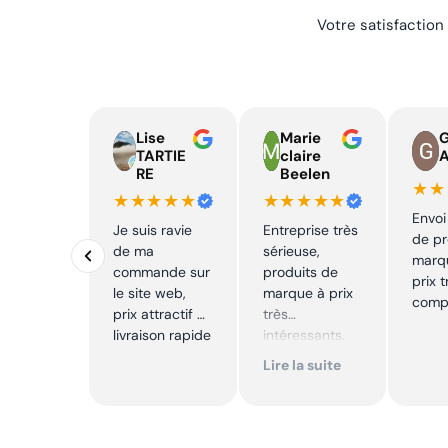
Votre satisfaction
Lise
Marie
TARTIE
claire
RE
Beelen
★★
★★★★★
★★★★★
Envoi
Je suis ravie
Entreprise très
de pr
de ma
sérieuse,
marq
commande sur
produits de
prix t
le site web,
marque à prix
compé
prix attractif et
très
livraison rapide
intéressants.
Excellent suivi !
Lire la suite
Je
recommande !