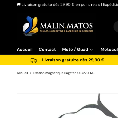
🚚 Livraison gratuite dès 29,90 € en point relais | Expédi
Aller au contenu
Re
Ty
Accueil
Contact
Moto / Quad
Motocul
Livraison gratuite dès 29,90 €
Accueil
Fixation magnétique Bagster XAC220 TAB MAGNET sac réservoir
Passer aux informations produits