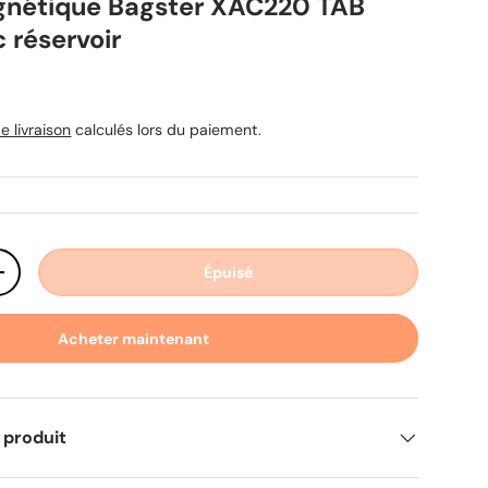
gnétique Bagster XAC220 TAB
réservoir
uel
e livraison
calculés lors du paiement.
Épuisé
ité
Augmenter la quantité
Acheter maintenant
 produit