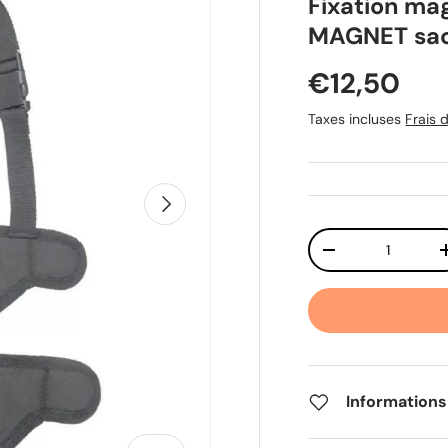
Fixation ma
MAGNET sac 
Prix habit
€12,50
Taxes incluses
Frais d
Suivant
Qté
Diminuer la quant
Informations