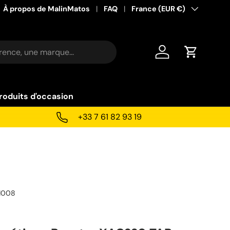
À propos de MalinMatos
FAQ
Pays
France (EUR €)
Se connecter
Panier
roduits d'occasion
+33 7 61 82 93 19
1008