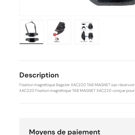
Charger l’image 1 dans la vue de galerie
Charger l’image 2 dans la vue de g
Charger l’image 3 dans
Description
Fixation magnétique Bagster XAC220 TAB MAGNET sac réservoir 
XAC220 Fixation magnétique TAB MAGNET XAC220 conçue pour l
réservoir Bagster . Depuis 2016, Bagster propose ses sacs et s
fixation afin d’offrir une plus grande souplesse d’utilisation. Ce 
permet d’équiper rapidement plusieurs motos ou d’alterner entre
en conservant une fixation sûre et fiable. Grâce à ses aimants pui
sécurité, cette fixation garantit un excellent maintien sur réserv
quotidien ou lors de longs trajets. Caractéristiques : Système de
Moyens de paiement
sacs et sacoches de réservoir Bagster Fixation sur réservoir mét