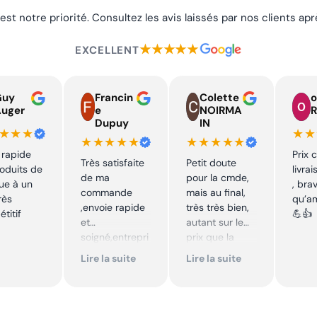
 est notre priorité. Consultez les avis laissés par nos clients a
★★★★★
EXCELLENT
Guy
Francin
Colette
o
Auger
e
NOIRMA
R
Dupuy
IN
★★★
★★
★★★★★
★★★★★
 rapide
Prix 
Très satisfaite
Petit doute
oduits de
livra
de ma
pour la cmde,
ue à un
, bra
commande
mais au final,
rès
qu’a
,envoie rapide
très très bien,
titif
💪👍
et
autant sur le
soigné,entrepri
prix que la
se sérieuse
qualité sur le
Lire la suite
Lire la suite
,tarif bas et
produit. Cool,
avantageux .
je
Encore merci !!
recommande.