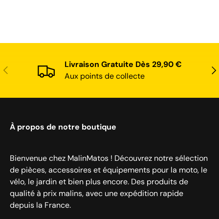
Livraison Gratuite Dès 29,90 €
Précédent
Sui
Aux points de collecte
À propos de notre boutique
Bienvenue chez MalinMatos ! Découvrez notre sélection
de pièces, accessoires et équipements pour la moto, le
vélo, le jardin et bien plus encore. Des produits de
qualité à prix malins, avec une expédition rapide
depuis la France.