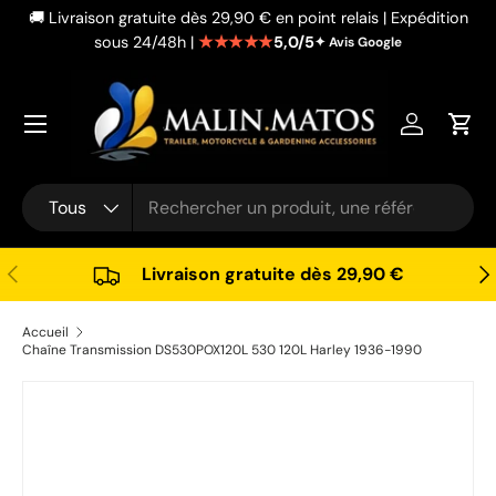
🚚 Livraison gratuite dès 29,90 € en point relais | Expédition
Aller au contenu
★★★★★
5,0/5
sous 24/48h |
✦ Avis Google
Se connec
Pani
Recherche
Type de produit
Tous
Précédent
Sui
Livraison gratuite dès 29,90 €
Accueil
Chaîne Transmission DS530POX120L 530 120L Harley 1936-1990
Passer aux informations produits