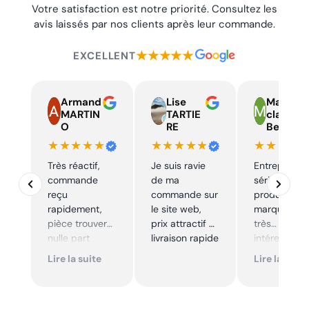
Votre satisfaction est notre priorité. Consultez les
avis laissés par nos clients après leur commande.
★★★★★
EXCELLENT
Armand
Lise
Marie
MARTIN
TARTIE
claire
O
RE
Beelen
★★★★★
★★★★★
★★★★
Très réactif,
Je suis ravie
Entreprise t
commande
de ma
sérieuse,
reçu
commande sur
produits de
rapidement,
le site web,
marque à pr
pièce trouver
prix attractif et
très
nulle part
livraison rapide
intéressants
ailleurs et
Excellent sui
Lire la suite
Lire la suite
conforme. Je
Je
recommande
recommande