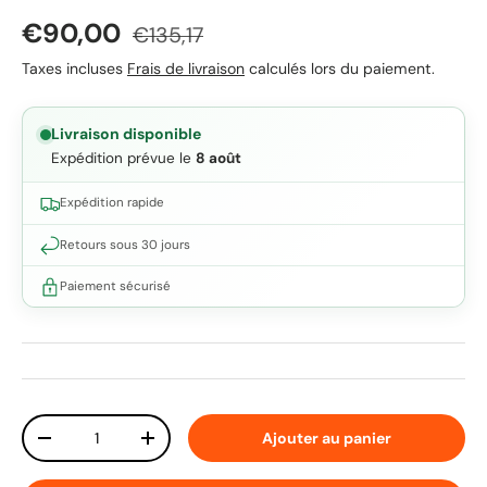
Prix soldé
Prix habituel
€90,00
€135,17
Taxes incluses
Frais de livraison
calculés lors du paiement.
Livraison disponible
Expédition prévue le
8 août
Expédition rapide
Retours sous 30 jours
Paiement sécurisé
Qté
Ajouter au panier
Diminuer la quantité
Augmenter la quantité