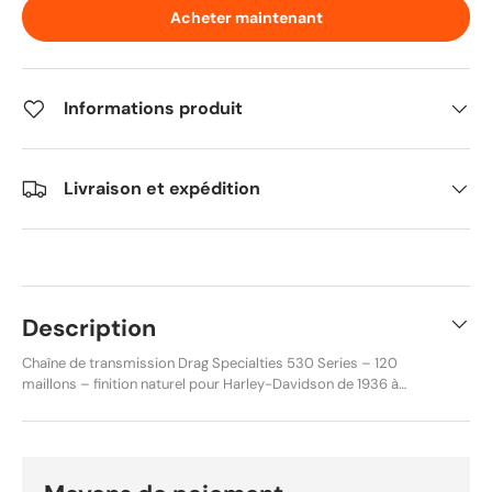
Acheter maintenant
Informations produit
Livraison et expédition
Description
Chaîne de transmission Drag Specialties 530 Series – 120
maillons – finition naturel pour Harley-Davidson de 1936 à
1990. Marque : Drag Specialties Référence produit : PADRA-
12220260 Référence fabricant : DS530POX120L Type :
Chaîne de transmission Taille : 530 Nombre de maillons : 120
Finition : Naturel Conditionnement : Unité Chaîne de
transmission 530 conçue pour remplacer directement la