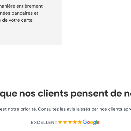
 manière entièrement
lidation de votre
nnées bancaires et
 de votre carte
dition rapide
que nos clients pensent de 
 est notre priorité. Consultez les avis laissés par nos clients a
★★★★★
EXCELLENT