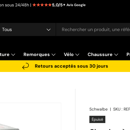
★★★★★
5,0/5
tion sous 24/48h |
✦ Avis Google
cherche
pe de produit
Tous
ture
Remorques
Vélo
Chaussure
P
Retours acceptés sous 30 jours
Schwalbe
|
SKU :
RE
Épuisé