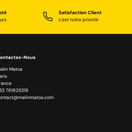
pté
Satisfaction Client
urs
c'est notre priorité
ontactez-Nous
alin Matos
aris
rance
33 761829319
ontact@malinmatos.com