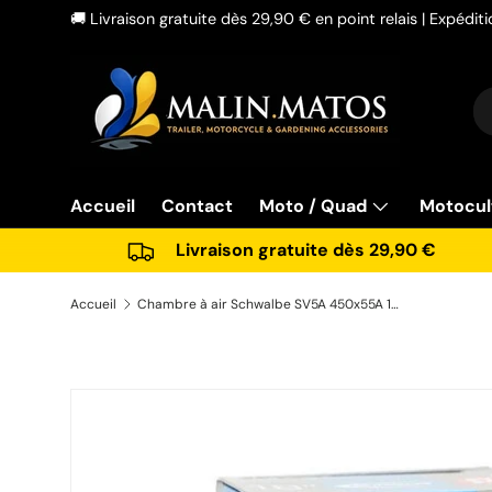
🚚 Livraison gratuite dès 29,90 € en point relais | Expédi
Aller au contenu
Re
Ty
Accueil
Contact
Moto / Quad
Motocul
Livraison gratuite dès 29,90 €
Accueil
Chambre à air Schwalbe SV5A 450x55A 18\" Presta 40mm
Passer aux informations produits