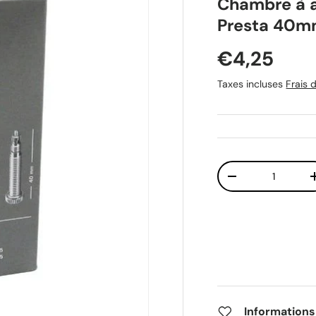
Chambre à a
Presta 40
Prix habit
€4,25
Taxes incluses
Frais d
Qté
Diminuer la quant
Informations