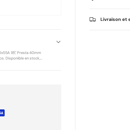
Livraison et 
50x55A 18\" Presta 40mm
alve Presta 40 mm tout
offre une excellente fiabilité
ant contrôle visuel
té maximale.
0 mm Utilisation :
ge : 0,095 kg Volume avec