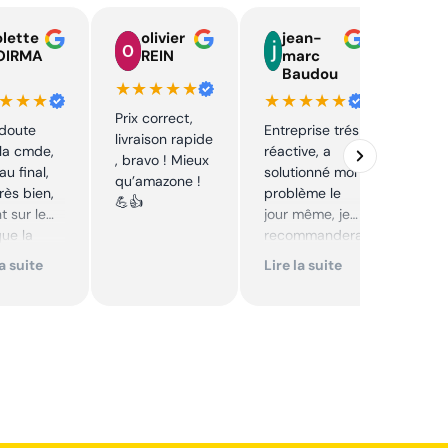
lette
olivier
jean-
n
OIRMA
REIN
marc
l
Baudou
d
★★★★★
★★★
★★★★★
★★
Prix correct,
 doute
Entreprise trés
Acha
livraison rapide
la cmde,
réactive, a
chaî
, bravo ! Mieux
au final,
solutionné mon
Stihl
qu’amazone !
très bien,
problème le
rapid
💪👍
t sur le
jour même, je
parfa
que la
recommandera
s de 
té sur le
i. Articles bien
prix 
la suite
Lire la suite
Lire 
it. Cool,
emballés et
corre
délais
reco
mmande.
respectés.