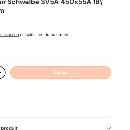
ir Schwalbe SV5A 450x55A 18\"
mm
uel
e livraison
calculés lors du paiement.
Épuisé
ité
Augmenter la quantité
 produit