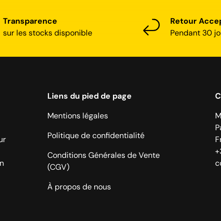
Transparence
Retour Acce
sur les stocks disponible
Pendant 30 jo
Liens du pied de page
C
Mentions légales
M
P
Politique de confidentialité
ur
F
+
Conditions Générales de Vente
on
c
(CGV)
À propos de nous