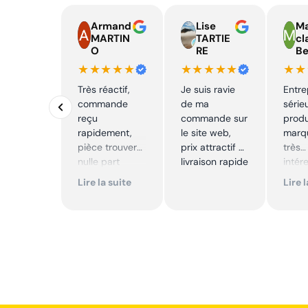
Armand
Lise
Ma
MARTIN
TARTIE
cl
O
RE
Be
★★★★★
★★★★★
★★
Très réactif,
Je suis ravie
Entre
commande
de ma
série
reçu
commande sur
produ
rapidement,
le site web,
marqu
pièce trouver
prix attractif et
très
nulle part
livraison rapide
intér
ailleurs et
Excell
Lire la suite
Lire 
conforme. Je
Je
recommande
reco