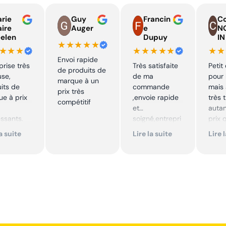
rie
Guy
Francin
Co
aire
Auger
e
N
elen
Dupuy
IN
★★★★★
★★★
★★★★★
★★
Envoi rapide
prise très
Très satisfaite
Petit
de produits de
use,
de ma
pour 
marque à un
its de
commande
mais 
prix très
e à prix
,envoie rapide
très 
compétitif
et
autan
essants.
soigné,entrepri
prix 
ent suivi !
se sérieuse
quali
la suite
Lire la suite
Lire 
,tarif bas et
produ
mmande !
avantageux .
je
Encore merci !!
reco