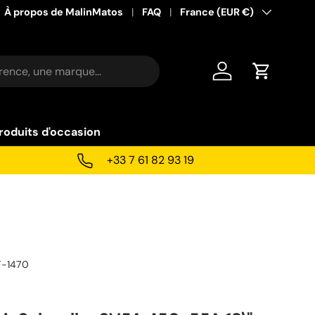
À propos de MalinMatos
FAQ
Pays
France (EUR €)
Se connecter
Panier
roduits d'occasion
+33 7 61 82 93 19
F-1470