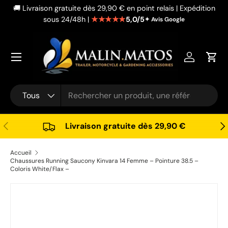
🚚 Livraison gratuite dès 29,90 € en point relais | Expédition
Aller au contenu
★★★★★
5,0/5
sous 24/48h |
✦ Avis Google
Se connec
Pani
Recherche
Type de produit
Tous
Précédent
Sui
Livraison gratuite dès 29,90 €
Accueil
Chaussures Running Saucony Kinvara 14 Femme – Pointure 38.5 –
Coloris White/Flax –
Passer aux informations produits