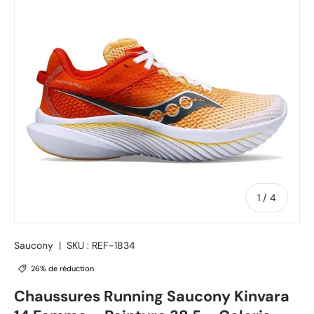
de
1
/
4
Saucony
|
SKU :
REF-1834
26% de réduction
Chaussures Running Saucony Kinvara