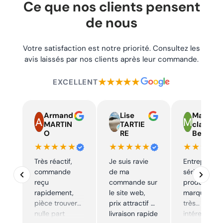
Ce que nos clients pensent
de nous
Votre satisfaction est notre priorité. Consultez les
avis laissés par nos clients après leur commande.
★★★★★
EXCELLENT
Armand
Lise
Marie
MARTIN
TARTIE
claire
O
RE
Beelen
★★★★★
★★★★★
★★★★
Très réactif,
Je suis ravie
Entreprise t
commande
de ma
sérieuse,
reçu
commande sur
produits de
rapidement,
le site web,
marque à pr
pièce trouver
prix attractif et
très
nulle part
livraison rapide
intéressants