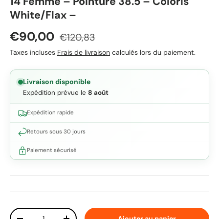
14 Femme – Pointure 38.5 – Coloris
White/Flax –
Prix soldé
Prix habituel
€90,00
€120,83
Taxes incluses
Frais de livraison
calculés lors du paiement.
Livraison disponible
Expédition prévue le
8 août
Expédition rapide
Retours sous 30 jours
Paiement sécurisé
Qté
Ajouter au panier