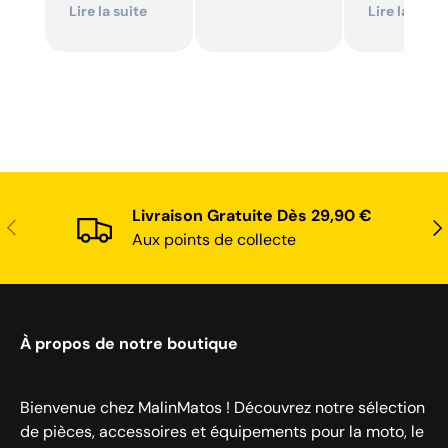
ailleurs et
Excellent sui
Lire la suite
Lire la suite
conforme. Je
Je
recommande
recommande
Livraison Gratuite Dès 29,90 €
Précédent
Sui
Aux points de collecte
À propos de notre boutique
Bienvenue chez MalinMatos ! Découvrez notre sélection
de pièces, accessoires et équipements pour la moto, le