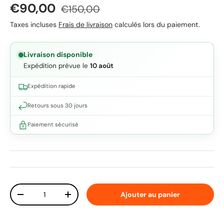
Prix soldé
Prix habituel
€90,00
€150,00
Taxes incluses
Frais de livraison
calculés lors du paiement.
Livraison disponible
Expédition prévue le
10 août
Expédition rapide
Retours sous 30 jours
Paiement sécurisé
Qté
Ajouter au panier
Diminuer la quantité
Augmenter la quantité