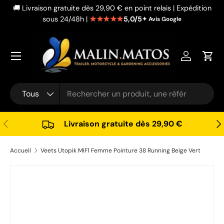
🚚 Livraison gratuite dès 29,90 € en point relais | Expédition
Aller au contenu
★★★★★
5,0/5
sous 24/48h |
✦ Avis Google
Se connec
Pani
Recherche
Type de produit
Tous
Précédent
Sui
Livraison gratuite dès 29,90 €
Accueil
Veets Utopik MIF1 Femme Pointure 38 Running Beige Vert
Passer aux informations produits