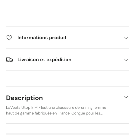
Informations produit
Livraison et expédition
Description
LaVeets Utopik MIF1est une chaussure derunning femme
haut de gamme fabriquée en France. Conçue pour les
coureuses recherchant performance, amorti et maintien sur
route, elle allie technologie française et matériaux de qualité
supérieure. Son coloris Beige/Vert élégant en fait également