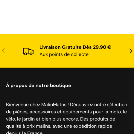
Livraison Gratuite Dès 29,90 €
Précédent
Sui
Aux points de collecte
À propos de notre boutique
Bienvenue chez MalinMatos ! Découvrez notre sélection
de pièces, accessoires et équipements pour la moto, le
vélo, le jardin et bien plus encore. Des produits de
qualité à prix malins, avec une expédition rapide
depuis la France.