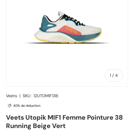
de
1
/
4
Veets
|
SKU :
12UTOMIF136
40% de réduction
Veets Utopik MIF1 Femme Pointure 38
Running Beige Vert