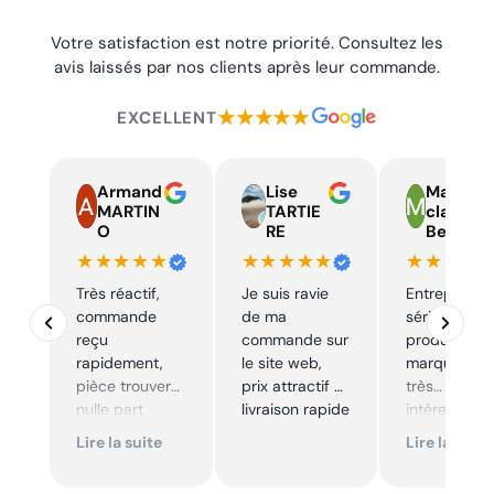
Votre satisfaction est notre priorité. Consultez les
avis laissés par nos clients après leur commande.
★★★★★
EXCELLENT
Armand
Lise
Marie
MARTIN
TARTIE
claire
O
RE
Beelen
★★★★★
★★★★★
★★★★
Très réactif,
Je suis ravie
Entreprise t
commande
de ma
sérieuse,
reçu
commande sur
produits de
rapidement,
le site web,
marque à pr
pièce trouver
prix attractif et
très
nulle part
livraison rapide
intéressants
ailleurs et
Excellent sui
Lire la suite
Lire la suite
conforme. Je
Je
recommande
recommande