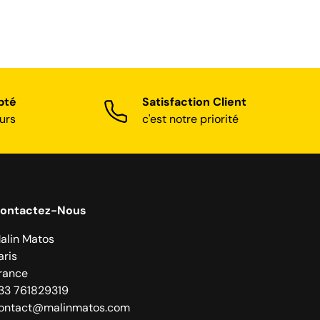
pté
Satisfaction Client
urs
c'est notre priorité
ontactez-Nous
alin Matos
aris
rance
33 761829319
ontact@malinmatos.com