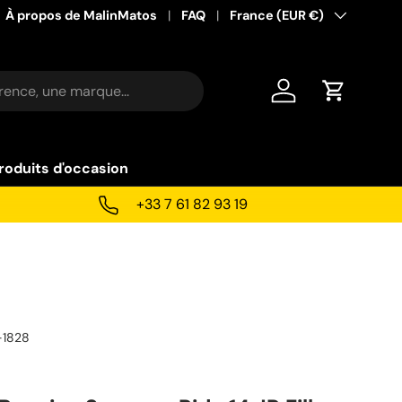
À propos de MalinMatos
FAQ
Pays
France (EUR €)
Se connecter
Panier
roduits d'occasion
+33 7 61 82 93 19
-1828