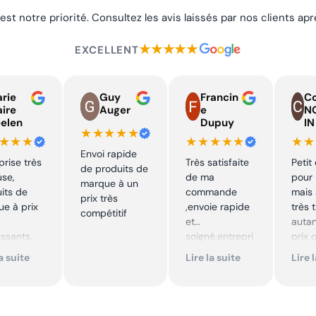
 est notre priorité. Consultez les avis laissés par nos clients a
★★★★★
EXCELLENT
rie
Guy
Francin
Co
aire
Auger
e
N
elen
Dupuy
IN
★★★★★
★★★
★★★★★
★★
Envoi rapide
prise très
Très satisfaite
Petit
de produits de
use,
de ma
pour 
marque à un
its de
commande
mais 
prix très
e à prix
,envoie rapide
très 
compétitif
et
autan
essants.
soigné,entrepri
prix 
ent suivi !
se sérieuse
quali
la suite
Lire la suite
Lire 
,tarif bas et
produ
mmande !
avantageux .
je
Encore merci !!
reco