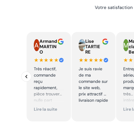
Votre satisfaction
Armand
Lise
Ma
MARTIN
TARTIE
cl
O
RE
Be
★★★★★
★★★★★
★★
Très réactif,
Je suis ravie
Entre
commande
de ma
série
reçu
commande sur
produ
rapidement,
le site web,
marqu
pièce trouver
prix attractif et
très
nulle part
livraison rapide
intér
ailleurs et
Excell
Lire la suite
Lire 
conforme. Je
Je
recommande
reco