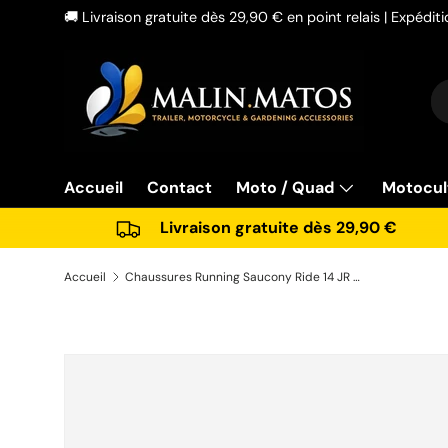
🚚 Livraison gratuite dès 29,90 € en point relais | Expédi
Aller au contenu
Re
Ty
Accueil
Contact
Moto / Quad
Motocul
Livraison gratuite dès 29,90 €
Accueil
Chaussures Running Saucony Ride 14 JR Fille – Pointure 37.5 – Coloris Mint –
Passer aux informations produits