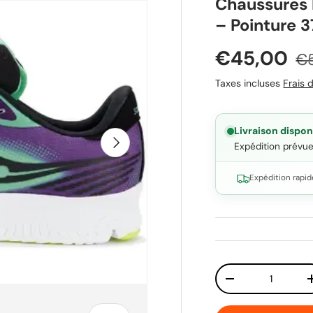
Chaussures 
– Pointure 3
Prix soldé
Pr
€45,00
€
Taxes incluses
Frais d
Livraison dispon
Suivant
Expédition prévu
Expédition rapid
Qté
Diminuer la quant