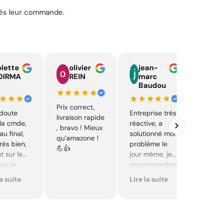
près leur commande.
lette
olivier
jean-
n
OIRMA
REIN
marc
l
Baudou
d
★★★★★
★★★
★★★★★
★★
Prix correct,
 doute
Entreprise trés
Acha
livraison rapide
la cmde,
réactive, a
chaî
, bravo ! Mieux
au final,
solutionné mon
Stihl
qu’amazone !
très bien,
problème le
rapid
💪👍
t sur le
jour même, je
parfa
que la
recommandera
s de 
té sur le
i. Articles bien
prix 
la suite
Lire la suite
Lire 
it. Cool,
emballés et
corre
délais
reco
mmande.
respectés.