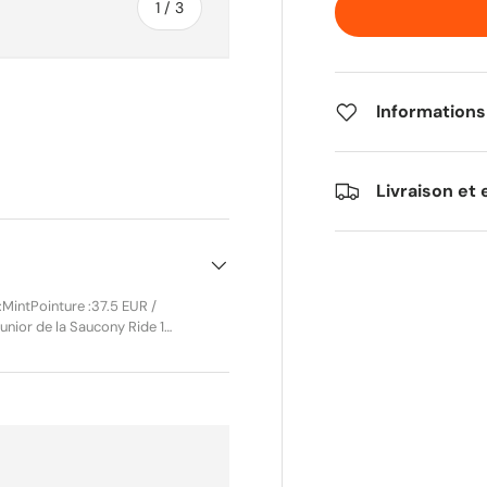
de
1
/
3
Informations
alerie
 la vue de galerie
Livraison et 
MintPointure :37.5 EUR /
unior de la Saucony Ride 14,
euses. Amorti PWRRUN pour
 un confort optimal au
s sur route. Points