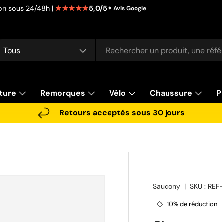
★★★★★
5,0/5
tion sous 24/48h |
✦ Avis Google
cherche
pe de produit
Tous
ture
Remorques
Vélo
Chaussure
P
Retours acceptés sous 30 jours
Saucony
|
SKU :
REF
10% de réduction