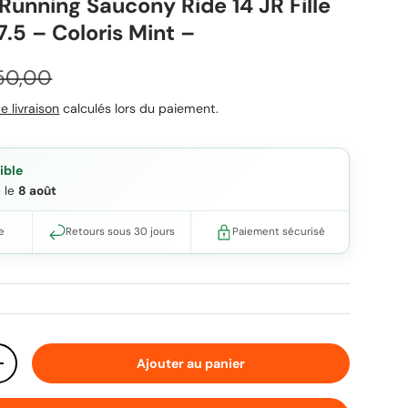
Running Saucony Ride 14 JR Fille
7.5 – Coloris Mint –
ix habituel
50,00
e livraison
calculés lors du paiement.
ible
e le
8 août
e
Retours sous 30 jours
Paiement sécurisé
Ajouter au panier
ité
Augmenter la quantité