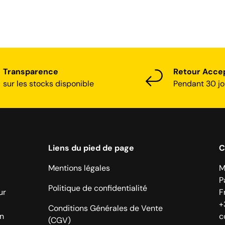
Transparence
Retour Acce
sur les stocks disponible
Pendant 30 jo
Liens du pied de page
C
Mentions légales
M
P
Politique de confidentialité
ur
F
+
Conditions Générales de Vente
on
c
(CGV)