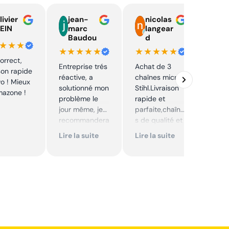
livier
jean-
nicolas
E
EIN
marc
langear
C
Baudou
d
y
★★★
★★★★★
★★★★★
★★
correct,
Entreprise trés
Achat de 3
J'ai 
ison rapide
réactive, a
chaînes micro
pièc
vo ! Mieux
solutionné mon
Stihl.Livraison
mon 
mazone !
problème le
rapide et
prix 
jour même, je
parfaite,chaîne
intér
recommandera
s de qualité et
Envoi
i. Articles bien
prix très
rapi
Lire la suite
Lire la suite
Lire 
emballés et
correct,à
délais
recommander
respectés.