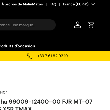
À propos de MalinMatos
FAQ
Pays
France (EUR €)
Se connecter
Panier
roduits d'occasion
+33 7 61 82 93 19
1404
maha 99009-12400-00 FJR MT-07
6 XSR TMAX