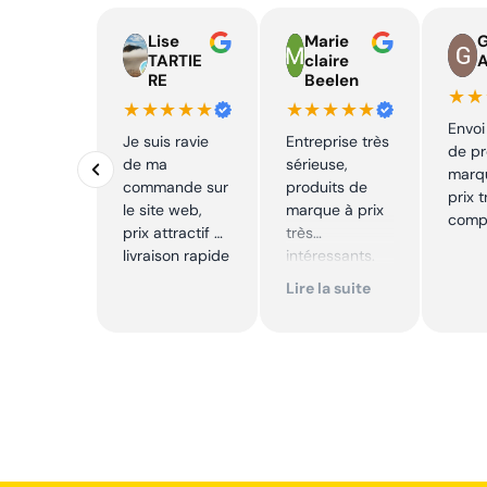
Lise
Marie
TARTIE
claire
RE
Beelen
★★
★★★★★
★★★★★
Envoi
Je suis ravie
Entreprise très
de pr
de ma
sérieuse,
marq
commande sur
produits de
prix t
le site web,
marque à prix
compé
prix attractif et
très
livraison rapide
intéressants.
Excellent suivi !
Lire la suite
Je
recommande !