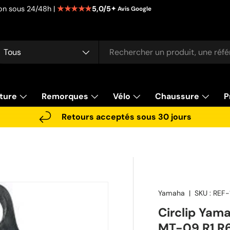
★★★★★
5,0/5
tion sous 24/48h |
✦ Avis Google
cherche
pe de produit
Tous
ture
Remorques
Vélo
Chaussure
P
Retours acceptés sous 30 jours
Yamaha
|
SKU :
REF-
Circlip Ya
MT-09 R1 R