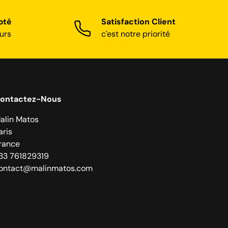
pté
Satisfaction Client
urs
c'est notre priorité
ontactez-Nous
alin Matos
aris
rance
33 761829319
ontact@malinmatos.com