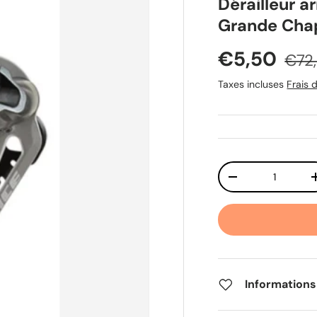
Dérailleur 
Grande Cha
Prix soldé
Prix
€5,50
€72
Taxes incluses
Frais d
Qté
Diminuer la quant
Informations