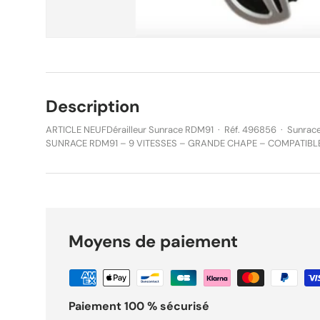
Description
ARTICLE NEUFDérailleur Sunrace RDM91 · Réf. 496856 · Sunrace DÉRAILLEUR ARRIÈRE V
SUNRACE RDM91 – 9 VITESSES – GRANDE CHAPE – COMPATIBLE SHI
496856 | EAN : 4710944242935 | Marque : Sunrace Dérailleur arrière VTT Sunrace RDM91,
9 vitesses, grande chape longue SGS, fixation à visser, compatibl
d'origine. Compatible cassettes 11-34 dents, capacité totale 45 dents. Le Sunrace RD
un dérailleur arrière VTT 9 vitesses à grande chape conçu pour un
les systèmes de transmission Shimano 9 vitesses. Fabriqué par 
reconnu depuis plus de 60 ans dans les composants vélo, il off
Moyens de paiement
vitesses précis et réguliers grâce à une construction soignée en ma
grande chape longue SGS lui permet d'absorber une capacité tot
avec les cassettes jusqu'à 34 dents. Sa fixation à visser assure un
solide sur tous les cadres compatibles. Vendu neuf en boîte d'origine, jamais monté. ►
CARACTÉRISTIQUES Marque Sunrace Modèle RDM91 Référence 496856 EAN
Paiement 100 % sécurisé
4710944242935 Nombre de vitesses 2/3x9 vitesses Longueur de chape Longue – SGS
Pignon max. 34 dents Pignon min. 11 dents Capacité totale 45 dents Fixation À visser