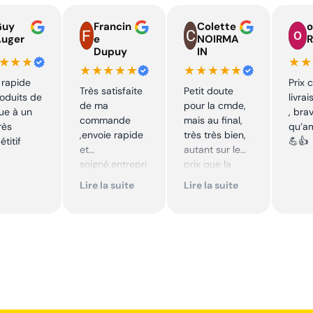
Guy
Francin
Colette
o
Auger
e
NOIRMA
R
Dupuy
IN
★★★
★★
★★★★★
★★★★★
 rapide
Prix 
Très satisfaite
Petit doute
oduits de
livra
de ma
pour la cmde,
ue à un
, bra
commande
mais au final,
rès
qu’a
,envoie rapide
très très bien,
titif
💪👍
et
autant sur le
soigné,entrepri
prix que la
se sérieuse
qualité sur le
Lire la suite
Lire la suite
,tarif bas et
produit. Cool,
avantageux .
je
Encore merci !!
recommande.