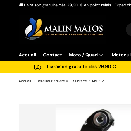
🚚 Livraison gratuite dès 29,90 € en point relais | Expédi
Aller au contenu
Re
Ty
Accueil
Contact
Moto / Quad
Motocul
Livraison gratuite dès 29,90 €
Accueil
Dérailleur arrière VTT Sunrace RDM91 9v Grande Chape Compatible Shimano Neuf
Passer aux informations produits