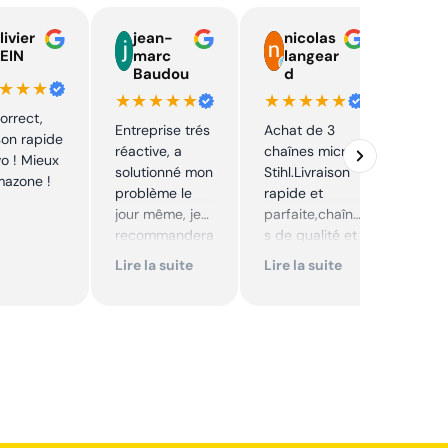
livier
jean-
nicolas
E
EIN
marc
langear
C
Baudou
d
y
★★★
★★★★★
★★★★★
★★
correct,
Entreprise trés
Achat de 3
J'ai 
ison rapide
réactive, a
chaînes micro
pièc
vo ! Mieux
solutionné mon
Stihl.Livraison
mon 
mazone !
problème le
rapide et
prix 
jour même, je
parfaite,chaîne
intér
recommandera
s de qualité et
Envoi
i. Articles bien
prix très
rapi
Lire la suite
Lire la suite
Lire 
emballés et
correct,à
délais
recommander
respectés.