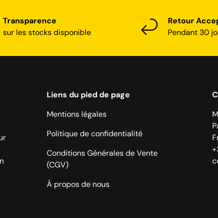
Transparence
Retour Acce
sur les stocks disponible
Pendant 30 jo
Liens du pied de page
C
Mentions légales
M
P
Politique de confidentialité
ur
F
+
Conditions Générales de Vente
on
c
(CGV)
À propos de nous