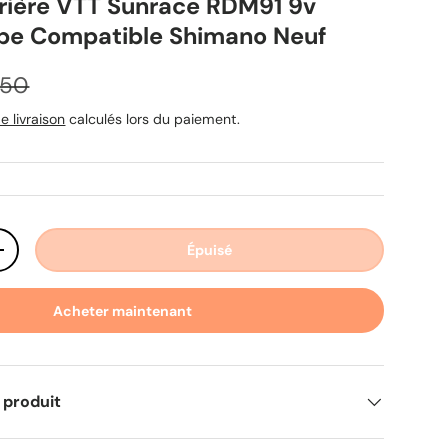
arrière VTT Sunrace RDM91 9v
pe Compatible Shimano Neuf
 habituel
,50
e livraison
calculés lors du paiement.
Épuisé
ité
Augmenter la quantité
Acheter maintenant
 produit