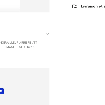
Livraison et 
TT
MANO – NEUF Réf. :
e Shimano, neuf en boîte
M91 est
e compatibilité totale avec
Sunrace, acteur taïwanais
re des changements de
tériaux de qualité. Sa
ale de 45 dents, compatible
e installation simple et