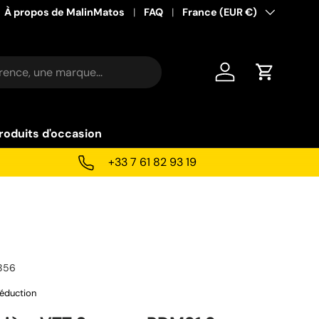
À propos de MalinMatos
FAQ
Pays
France (EUR €)
Se connecter
Panier
roduits d'occasion
+33 7 61 82 93 19
856
éduction