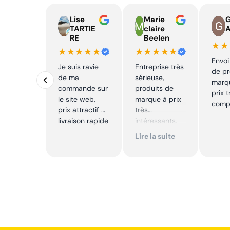
Lise
Marie
TARTIE
claire
RE
Beelen
★★
★★★★★
★★★★★
Envoi
Je suis ravie
Entreprise très
de pr
de ma
sérieuse,
marq
commande sur
produits de
prix t
le site web,
marque à prix
compé
prix attractif et
très
livraison rapide
intéressants.
Excellent suivi !
Lire la suite
Je
recommande !