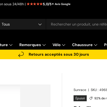
★★★★★
5,0/5
tion sous 24/48h |
✦ Avis Google
cherche
pe de produit
Tous
ture
Remorques
Vélo
Chaussure
P
Retours acceptés sous 30 jours
Sunrace
|
SKU :
496
Épuisé
92% de r