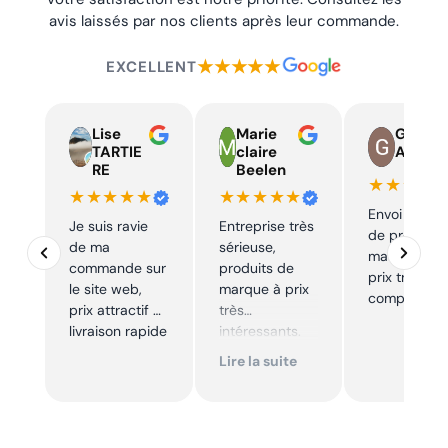
composant. Fonction : Le Magura MDR-C est un disque de
avis laissés par nos clients après leur commande.
frein monobloc à fixation 6 trous conçu pour répondre aux
exigences des vélos électriques, vélos de ville et VTT.
★★★★★
EXCELLENT
Expédition sous 24h. Livraison gratuite dès 29,90 €. Retours
acceptés sous 30 jours.
Lise
Marie
Guy
TARTIE
claire
Auger
RE
Beelen
★★★★
★★★★★
★★★★★
Envoi rapid
Je suis ravie
Entreprise très
de produits
de ma
sérieuse,
marque à u
commande sur
produits de
prix très
le site web,
marque à prix
compétitif
prix attractif et
très
livraison rapide
intéressants.
Excellent suivi !
Lire la suite
Je
recommande !