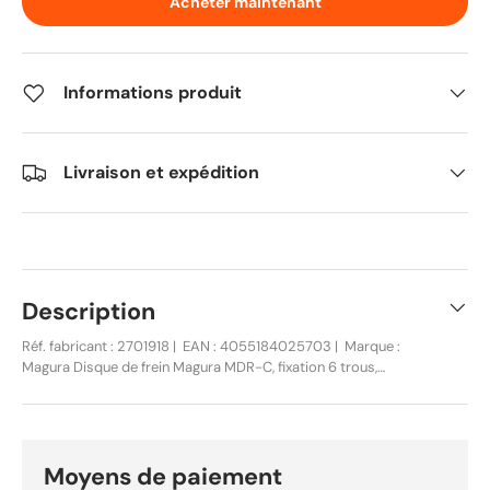
Acheter maintenant
Informations produit
Livraison et expédition
Description
Réf. fabricant : 2701918 | EAN : 4055184025703 | Marque :
Magura Disque de frein Magura MDR-C, fixation 6 trous,
diamètre 180mm, neuf en boîte d'origine. Optimisé e-bike,
ville et trail. Vis de fixation incluses. Le Magura MDR-C est un
disque de frein monobloc à fixation 6 trous conçu pour
répondre aux exigences des vélos électriques, vélos de ville
et VTT trail. Son élément de raccord supplémentaire lui
Moyens de paiement