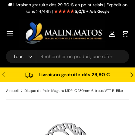
🚚 Livraison gratuite dès 29,90 € en point relais | Expédition
Aller au contenu
★★★★★
5,0/5
sous 24/48h |
✦ Avis Google
Se connec
Pani
Recherche
Type de produit
Tous
Précédent
Sui
Livraison gratuite dès 29,90 €
Accueil
Disque de frein Magura MDR-C 180mm 6 trous VTT E-Bike
Passer aux informations produits