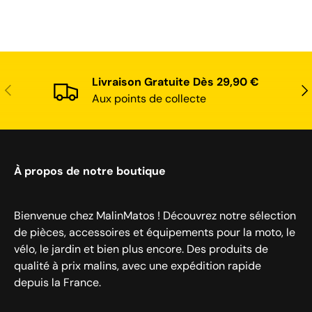
Livraison Gratuite Dès 29,90 €
Précédent
Sui
Aux points de collecte
À propos de notre boutique
Bienvenue chez MalinMatos ! Découvrez notre sélection
de pièces, accessoires et équipements pour la moto, le
vélo, le jardin et bien plus encore. Des produits de
qualité à prix malins, avec une expédition rapide
depuis la France.