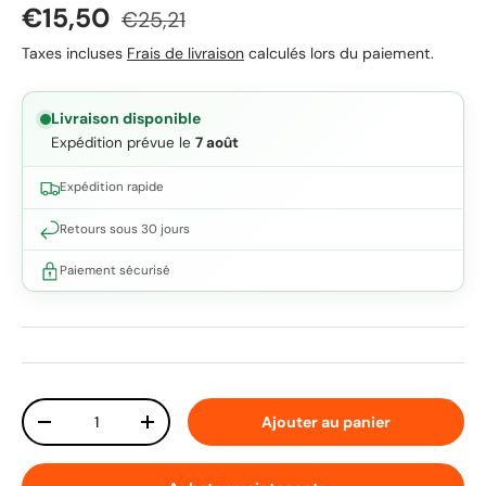
Prix soldé
Prix habituel
€15,50
€25,21
Taxes incluses
Frais de livraison
calculés lors du paiement.
Livraison disponible
Expédition prévue le
7 août
Expédition rapide
Retours sous 30 jours
Paiement sécurisé
Qté
Ajouter au panier
Diminuer la quantité
Augmenter la quantité