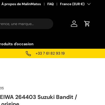
À propos de MalinMatos
FAQ
Pays
France (EUR €)
Se connecter
Panier
roduits d'occasion
+33 7 61 82 93 19
215
 MEIWA 264403 Suzuki Bandit /
origine