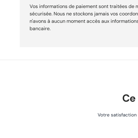
moto/quad. Référence : REF-1215 pour identifier précisément ce composant. Fonction : ce
Vos informations de paiement sont traitées de
filtre garantit fiabilité, longévité et protection optimale du moteur. Expédition sous 24h
sécurisée. Nous ne stockons jamais vos coordo
Livraison gratuite dès 29,90 €. Retours acceptés sous 30 jours.
n'avons à aucun moment accès aux informations
bancaire.
Ce 
Votre satisfaction