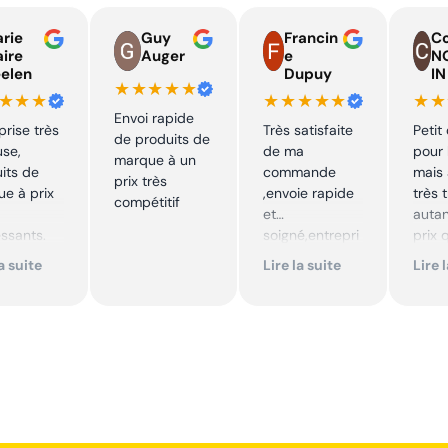
rie
Guy
Francin
Co
aire
Auger
e
N
elen
Dupuy
IN
★★★★★
★★★
★★★★★
★★
Envoi rapide
prise très
Très satisfaite
Petit
de produits de
use,
de ma
pour 
marque à un
its de
commande
mais 
prix très
e à prix
,envoie rapide
très 
compétitif
et
autan
essants.
soigné,entrepri
prix 
ent suivi !
se sérieuse
quali
la suite
Lire la suite
Lire 
,tarif bas et
produ
mmande !
avantageux .
je
Encore merci !!
reco