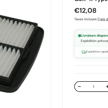
Prix habit
€12,08
Taxes incluses
Frais d
Livraison dispon
Expédition prévu
Expédition rapid
Qté
Diminuer la quant