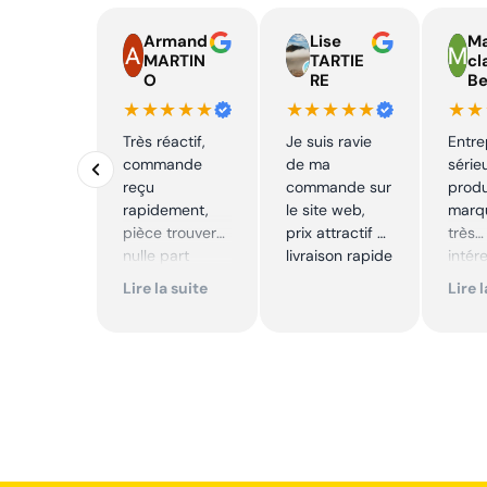
Armand
Lise
Ma
MARTIN
TARTIE
cl
O
RE
Be
★★★★★
★★★★★
★★
Très réactif,
Je suis ravie
Entre
commande
de ma
série
reçu
commande sur
produ
rapidement,
le site web,
marqu
pièce trouver
prix attractif et
très
nulle part
livraison rapide
intér
ailleurs et
Excell
Lire la suite
Lire 
conforme. Je
Je
recommande
reco