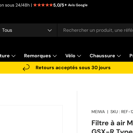
★★★★★
5,0/5
tion sous 24/48h |
✦ Avis Google
cherche
pe de produit
Tous
ture
Remorques
Vélo
Chaussure
P
Retours acceptés sous 30 jours
MEIWA
|
SKU :
REF-1
Filtre à air
GSX-R Type 