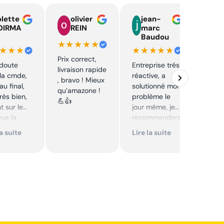
lette
olivier
jean-
n
OIRMA
REIN
marc
l
Baudou
d
★★★★★
★★★
★★★★★
★★
Prix correct,
 doute
Entreprise trés
Acha
livraison rapide
la cmde,
réactive, a
chaî
, bravo ! Mieux
au final,
solutionné mon
Stihl
qu’amazone !
très bien,
problème le
rapid
💪👍
t sur le
jour même, je
parfa
que la
recommandera
s de 
té sur le
i. Articles bien
prix 
la suite
Lire la suite
Lire 
it. Cool,
emballés et
corre
délais
reco
mmande.
respectés.