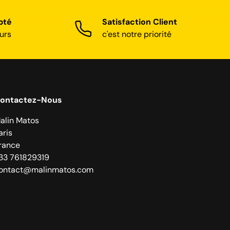
pté
Satisfaction Client
urs
c'est notre priorité
ontactez-Nous
alin Matos
aris
rance
33 761829319
ontact@malinmatos.com