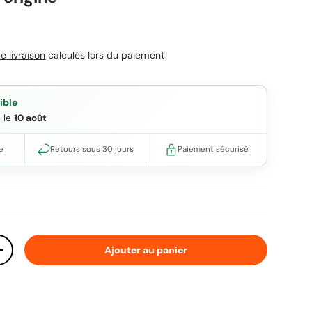
uel
e livraison
calculés lors du paiement.
ible
e le
10 août
e
Retours sous 30 jours
Paiement sécurisé
Ajouter au panier
ité
Augmenter la quantité