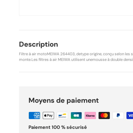
Description
Filtre à air motoMEIWA 264403, detype origine, conçu selon les 
monte.Les filtres à air MEIWA utilisent unemousse à double dens
épaisse et une seconde plus fine, permettant une filtration optim
augmentant la surface d’absorption. Cette conception assure un m
contribuant à une combustion plus efficace, une baisse de la co
une amélioration des performances moteur.Idéal pour une utilisatio
garantit fiabilité, longévité et protection optimale du moteur. Re
d’origine, sans modification. Caractéristiques : Marque : MEIWA R
Moyens de paiement
264403 Type de filtre : Origine Épaisseur de la mousse : Double é
Utilisation : Route Compatibilités : Suzuki GSF 600 Bandit – 1995,
Suzuki GSF 600 Bandit S – 1995, 1996, 1997, 1998, 1999 Suzuki GS
1995 Suzuki GSX-R 1100 – 1993, 1994, 1995, 1996, 1997, 1998 Suzu
1996, 1997, 1998, 1999 Suzuki GSF 1200 Bandit S – 1996, 1997, 19
Paiement 100 % sécurisé
Bandit S ABS – 1997, 1998, 1999 État : NeufProduit d’origine MEIWA Ref
forts Pièce : Filtre à air MEIWA 264403 Suzuki Bandit / GSX-R Type origine pour usage