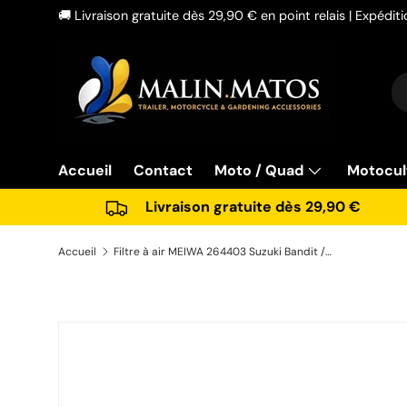
🚚 Livraison gratuite dès 29,90 € en point relais | Expédi
Aller au contenu
Re
Ty
Accueil
Contact
Moto / Quad
Motocul
Livraison gratuite dès 29,90 €
Accueil
Filtre à air MEIWA 264403 Suzuki Bandit / GSX-R Type origine
Passer aux informations produits