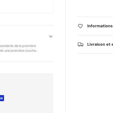
Informations
Livraison et 
standards de la première
ité: une première couche
ale des impuretés tout en
eilleur passage de l’air,
nsommation de carburant et
n routière, ce filtre
mplacement direct du filtre
éférence fabricant :
paisseur Qualité : Origine
 1996, 1997, 1998, 1999
X-R 750 – 1992, 1993, 1994,
ki GSF 1200 Bandit – 1995,
98, 1999 Suzuki GSF 1200
 vendeur : K Points