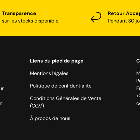
Transparence
Retour Acce
sur les stocks disponible
Pendant 30 jo
Liens du pied de page
C
Mentions légales
M
P
Politique de confidentialité
ur
F
+
Conditions Générales de Vente
on
c
(CGV)
À propos de nous