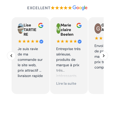
★★★★★
EXCELLENT
Lise
Marie
Guy
TARTIE
claire
Auger
RE
Beelen
★★★★
★★★★★
★★★★★
Envoi rapid
Je suis ravie
Entreprise très
de produits
de ma
sérieuse,
marque à u
commande sur
produits de
prix très
le site web,
marque à prix
compétitif
prix attractif et
très
livraison rapide
intéressants.
Excellent suivi !
Lire la suite
Je
recommande !