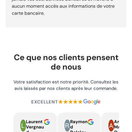
KTM Adventure 1050 (2015, 2016) Adventure 1090 (2017,
aucun moment accès aux informations de votre
2018) Adventure 1190 (2010 à 2016) Adventure 790 (2019,
2020, 2023, 2024, 2025) Adventure 890 (2021, 2022,
carte bancaire.
2023, 2024) Adventure 890 R (2021, 2022, 2023, 2024,
2025) Adventure 950 (2002, 2003, 2004, 2005) Adventure
990 (2006 à 2012) Adventure R 1090 (2017, 2018, 2019)
Adventure R 1190 (2013, 2014, 2015, 2016) Adventure R 790
(2019, 2020) Duke 790 (2018, 2019, 2020, 2023, 2024,
2025) Duke 890 (2021, 2022, 2023) Duke 890 R (2020,
2021, 2022, 2023) Duke 990 (2024, 2025) Duke 990 R
Ce que nos clients pensent
(2025) Rally Factory 450 (2020, 2021, 2022, 2023, 2024)
RC8 (2007 à 2011) RC8 R (2009 à 2016) SMT 890 (2023,
de nous
2024, 2025) Super Adventure / Super Adventure T 1290
(2015, 2016, 2017) Super Adventure R 1290 (2017 à 2024)
Super Adventure S 1290 (2017 à 2024) Super Duke 1290 GT
Votre satisfaction est notre priorité. Consultez les
(2016 à 2024) Super Duke 1290 R (2014 à 2023) Super Duke
avis laissés par nos clients après leur commande.
1390 R (2024, 2025) Super Duke 990 (2004 à 2012) Super
Duke 990 R (2007 à 2013) Supermoto 950 (2005, 2006,
★★★★★
EXCELLENT
2007) Supermoto 990 (2008, 2009, 2010) Supermoto 990
R (2009, 2010, 2011, 2012) Supermoto 990 R ABS (2013,
2014) Supermoto T 990 (2009, 2010) Ref vendeur : I
Caractéristiques Marque Hiflofiltro Référence REF-1059 État
Laurent
Raymon
Armand
Neuf Pourquoi choisir ce produit Qualité garantie Produit
Vergnau
d
MARTIN
soigneusement sélectionné et contrôlé avant expédition.