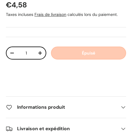
Prix habituel
€4,58
Taxes incluses
Frais de livraison
calculés lors du paiement.
Qté
Épuisé
Diminuer la quantité
Augmenter la quantité
Informations produit
Livraison et expédition