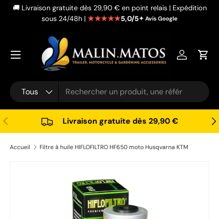
🚚 Livraison gratuite dès 29,90 € en point relais | Expédition
Aller au contenu
★★★★★
5,0/5
sous 24/48h |
✦ Avis Google
Se connec
Pani
Recherche
Type de produit
Tous
Précédent
Sui
Livraison gratuite dès 29,90 €
Accueil
Filtre à huile HIFLOFILTRO HF650 moto Husqvarna KTM
Passer aux informations produits