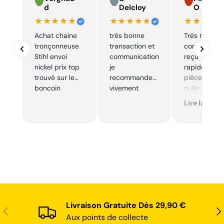
d
Delcloy
O
★★★★★
★★★★★
★★★★
Achat chaine
très bonne
Très réactif,
tronçonneuse
transaction et
commande
Stihl envoi
communication
reçu
nickel prix top
je
rapidement,
trouvé sur le
recommande
pièce trouve
boncoin
vivement
nulle part
ailleurs et
Lire la suite
conforme. J
recommand
Livraison Gratuite Dès 29,90 €
Précédent
Sui
Aux points de collecte