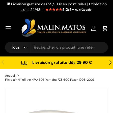
🚚 Livraison gratuite dès 29,90 € en point relais | Expédition
Aller au contenu
★★★★★
5,0/5
sous 24/48h |
✦ Avis Google
Se connec
Pani
Recherche
Type de produit
Tous
Précédent
Sui
Livraison gratuite dès 29,90 €
Accueil
Filtre air Hiflofiltro HFA4606 Yamaha FZS 600 Fazer 1998-2003
Passer aux informations produits