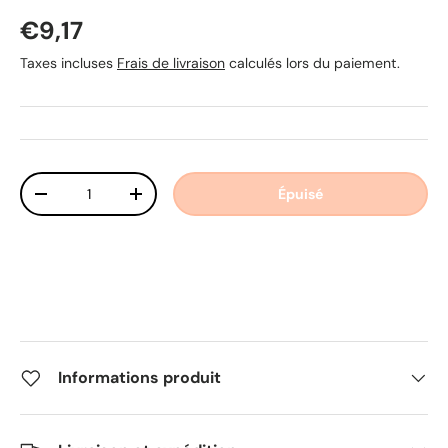
Prix habituel
€9,17
Taxes incluses
Frais de livraison
calculés lors du paiement.
Qté
Épuisé
Diminuer la quantité
Augmenter la quantité
Informations produit